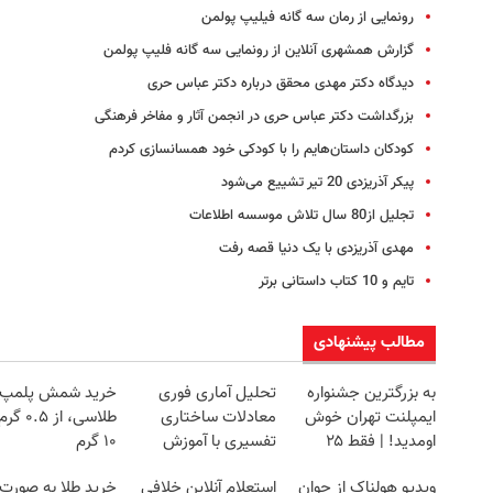
رونمایی از رمان سه گانه فیلیپ پولمن
گزارش همشهری آنلاین از رونمایی سه گانه فلیپ پولمن
دیدگاه دکتر مهدی محقق درباره دکتر عباس حری
بزرگداشت دکتر عباس حری در انجمن آثار و مفاخر فرهنگی
کودکان داستان‌هایم را با کودکی خود همسانسازی کردم
پیکر آذریزدی 20 تیر تشییع می‌شود
تجلیل از80 سال تلاش موسسه اطلاعات
مهدی آذریزدی با یک دنیا قصه رفت
تایم و 10 کتاب داستانی برتر
مطالب پیشنهادی
به بزرگترین جشنواره
تحلیل آماری فوری
خرید شمش پلمپ
ایمپلنت تهران خوش
معادلات ساختاری
طلاسی، از ۰.۵
اومدید! | فقط ۲۵
تفسیری با آموزش
۱۰ گرم
میلیون !
کامل حتی یک روزه !!
ویدیو هولناک از جوان
استعلام آنلاین خلافی
خرید طلا به صورت