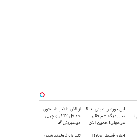
این دوره رو نبینی، تا 5
از الان تا آخر تابستون
 گرم تا
سال دیگه هم فقیر
حداقل 12کیلو چربی
می‌مونی! همین الان
میسوزونی🧨
ثبت نام کن
اجاره‌ قسطی ویلا! از
تنها راه ثروتمند شدن