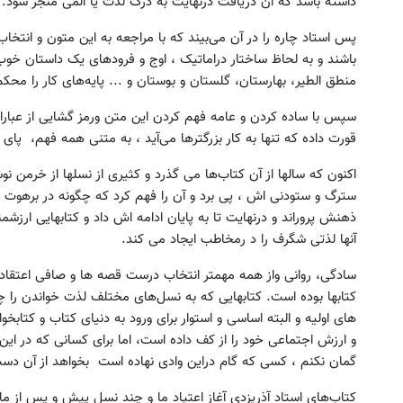
داشته باشد که آن دریافت درنهایت به درک لذت یا المی منجر شود.
پس استاد چاره را در آن می‌بیند که با مراجعه به این متون و انتخاب
باشند و به لحاظ ساختار دراماتیک ، اوج و فرودهای یک داستان خوب 
منطق الطیر، بهارستان، گلستان و بوستان و ... پایه‌های کار را محکم 
سپس با ساده کردن و عامه فهم کردن این متن ورمز گشایی از عبارات
قورت داده که تنها به کار بزرگترها می‌آید ، به متنی همه فهم، پای 
اکنون که سالها از آن کتاب‌ها می گذرد و کثیری از نسلها از خرمن نوش
سترگ و ستودنی اش ، پی برد و آن را فهم کرد که چگونه در برهوت بی‌
ذهنش پروراند و درنهایت تا به پایان ادامه اش داد و کتابهایی ارزشمن
آنها لذتی شگرف را د رمخاطب ایجاد می کند.
سادگی، روانی واز همه مهمتر انتخاب درست قصه ها و صافی اعتقادی
کتابها بوده است. کتابهایی که به نسل‌های مختلف لذت خواندن را چشان
های اولیه و البته اساسی و استوار برای ورود به دنیای کتاب و کتابخوا
و ارزش اجتماعی خود را از کف داده است، اما برای کسانی که در ا
گمان نکنم ، کسی که گام دراین وادی نهاده است بخواهد از آن دس
کتاب‌های استاد آذریزدی آغاز اعتیاد ما و چند نسل پیش و پس از ما