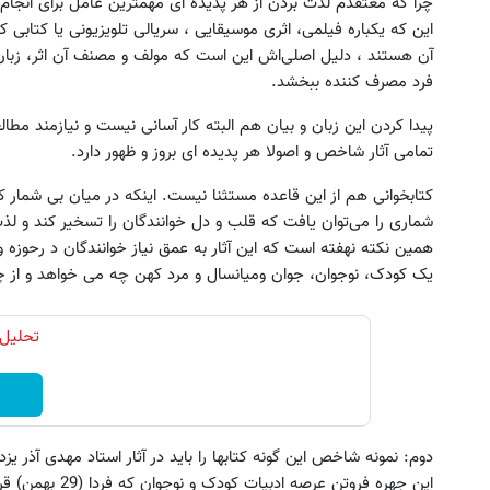
چرا که معتقدم لذت بردن از هر پدیده ای مهمترین عامل برای انجام
این که یکباره فیلمی، اثری موسیقایی ، سریالی تلویزیونی یا کتابی ک
آن هستند ، دلیل اصلی‌اش این است که مولف و مصنف آن اثر، زبان و ب
فرد مصرف کننده ببخشد.
پیدا کردن این زبان و بیان هم البته کار آسانی نیست و نیازمند م
تمامی آثار شاخص و اصولا هر پدیده ای بروز و ظهور دارد.
کتابخوانی هم از این قاعده مستثنا نیست. اینکه در میان بی شمار کتا
شماری را می‌توان یافت که قلب و دل خوانندگان را تسخیر کند و لذت 
بخر و از مزایای بیمه هم بهره‌مند شو!😍
ترید XAUUSD با اسپرد از صفر پیپ
همین نکته نهفته است که این آثار به عمق نیاز خوانندگان د رحوزه 
😍
ثبت نام کنید
یک کودک، نوجوان، جوان ومیانسال و مرد کهن چه می خواهد و از چ
تکمیل فرم
تحلیل 
دوم: نمونه شاخص این گونه کتابها را باید در آثار استاد مهدی آذر 
این جهره فروتن عرص