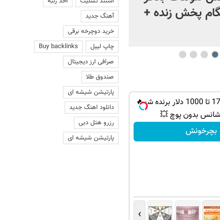
استند تسلیت
اخذ رتبه
ام پخش زنده +
آهنگ جدید
خرید دوچرخه برقی
چاپ لیبل
Buy backlinks
صرافی ارز دیجیتال
صندوق طلا
پارتیشن شیشه ای
از PS5 و آیفون17 تا 1000 دلار برنده شو🔥
دانلود اهنگ جدید
شانس بدون پوچ 💥
رزرو هتل دبی
بچرخونش
پارتیشن شیشه ای
›