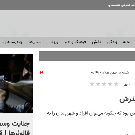
ابط عمومی همشهری
محله
زندگی
دانش
فرهنگ و هنر
ورزش
استان‌ها
چندرسانه‌ای
خص شد؟
شنبه ۲۸ بهمن ۱۳۸۵ - ۰۵:۴۹
۰ نفر
بترش
بود که چگونه می‌توان افراد و شهروندان را به
اگر یک‌بار دیگر ایران به ما
جنایت وسط
حمله کند فلج می شویم
فالوئرها | 