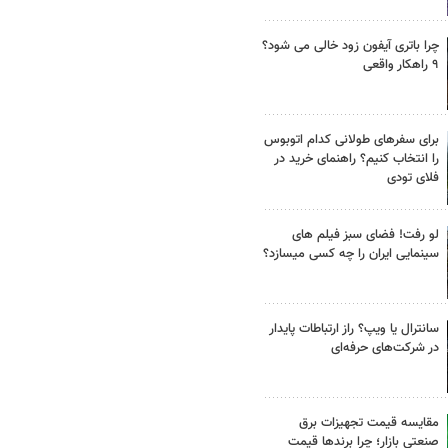
چرا باتری آیفون زود خالی می شود؟
۹ راهکار واقعی
برای سفرهای طولانی کدام اتوبوس
را انتخاب کنیم؟ راهنمای خرید در
فلای تودی
لو رفت! فضای سبز فیلم های
سینمایی ایران را چه کسی میسازد؟
سانترال یا ویپ؟ راز ارتباطات پایدار
در شرکت‌های حرفه‌ای
مقایسه قیمت تجهیزات برق
صنعتی بازار؛ چرا برندها قیمت