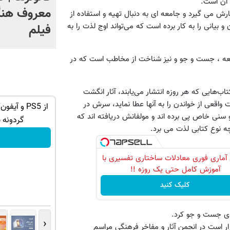
 آن است.
معروف هنگ
ارش می گیرد و جامعه ای به دنبال تهیه و استفاده از
یانی را به کار برده است که می‌تواند اوج لذت را به
فیلم
طالعه ، جست و جو و نیز شناخت از مخاطب است که در
ب‌هایی که هر روزه انتشار می‌یابند‌، آثار انگشت
واقعی از خواندن را به آنها عطا نماید، سرش در
به بزرگترین جشنواره ایمپلنت تهران خوش
و سنی خاص پی برده اند و مولفانش دریافته اند که
اومدید! | فقط ۲۵ میلیون !
گردونه 
ه نوع کتابی لذت می برد.
رزرورایگان نوبت
آماری فوری معادلات ساختاری تفسیری با
آموزش کامل حتی یک روزه !!
کلیک کنید
یزدی جست و جو کرد.
‹
ه ادبیات کودک و نوجوان که فردا (29 بهمن) قرار است در انجمن آثار و مفاخر فرهنگی مراسم