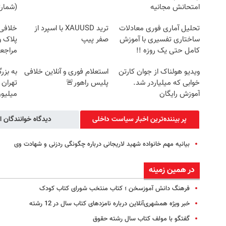
امتحانش مجانیه
(شمارت
تحلیل آماری فوری معادلات
ترید XAUUSD با اسپرد از
خلافی 
ساختاری تفسیری با آموزش
صفر پیپ
پلاک و
کامل حتی یک روزه !!
مراجع
ویدیو هولناک از جوان کارتن
استعلام فوری و آنلاین خلافی
به بزر
خوابی که میلیاردر شد.
پلیس راهور🚨
آموزش رایگان
میلیون
پر بیننده‌ترین اخبار سیاست داخلی
دیدگاه خوانندگان ا
بیانیه مهم خانواده شهید لاریجانی درباره چگونگی ردزنی و شهادت وی
در همین زمینه
فرهنگ دانش آموزسخن ؛ کتاب منتخب شورای کتاب کودک
خبر ویژه همشهری‌آنلاین درباره نامزدهای کتاب سال در 12 رشته
گفتگو با مولف کتاب سال رشته حقوق