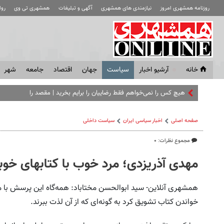
روزنامه همشهری امروز
نیازمندی های همشهری
آگهی و تبلیغات
همشهری تی وی
رو
خانه
آرشیو اخبار
سياست
جهان
اقتصاد
جامعه
شهر
هیچ کس را نمی‌خواهم فقط رضاییان را برایم بخرید | مقصد رامین مش
صفحه اصلی
اخبار سیاسی ایران
سیاست داخلی
مجموع نظرات: ۰
مهدی آذریزدی؛ مرد خوب با کتابهای خو
همشهری آنلاین- سید ابوالحسن مختاباد: همه‌گاه این پرسش با من 
خواندن کتاب تشویق کرد به گونه‌ای که از آن لذت ببرند.