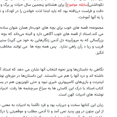
نکوداشتی[
سابقه موضوع
] برای هشتادو پنجمین سال حیات پر برگ و ب
دقت و فراست دریافته بود که باید ابتدا لذت خواندن را در کودک و ن
را به آنها آموخت.
مجموعه« قصه های خوب برای بچه های خوب»از همان عنوان ساده و
می کند.استاد از قصه های خوب آگاهی دارد و البته می‌داند که بچه ب
بزرگسالی که به مرورآیینه دل آدمی زنگارهایی به خود می گیرد) سن
فریب و ریا د رآن راهی ندارد. پس همه بچه ها می توانند مخاطب این
انگیز.
نگاهی به داستان‌ها ونیز نحوه انتخاب آنها نشان می دهد که استاد آذ
داشته اند و درد آنها را هم می دانستند. این داستان‌ها در دوره‌ای 
اینترنت و بازی‌های کامپیوتری خبری نبود و حتی تلویزیون هم در بسیار
کتاب.استاد با درک این کاستی ها به سراغ سرچشمه ها رفت. ادبیات 
نوشته های ادبیات کهن است.
زبان این کتابها سخت و دیریاب بود و فرد نا‌آشنا به ادبیات به معنی
از این متون در وی پدید نمی آمد و تا آدمی مطلب و موقعیتی را درک