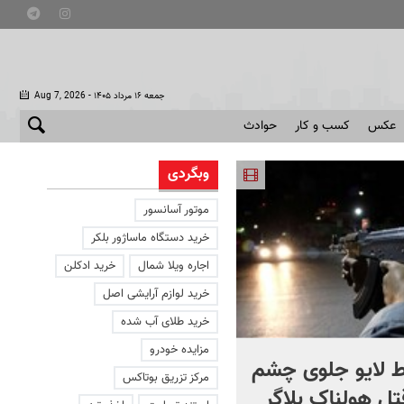
- جمعه ۱۶ مرداد ۱۴۰۵
Aug 7, 2026
عکس
کسب و کار
حوادث
وبگردی
موتور آسانسور
خرید دستگاه ماساژور بلکر
اجاره ویلا شمال
خرید ادکلن
خرید لوازم آرایشی اصل
خرید طلای آب شده
مزایده خودرو
 لایو جلوی چشم
صحنه ای نادر از حیات وح
مرکز تزریق بوتاکس
قتل هولناک بلاگر
ایران در سبلان + فیلم