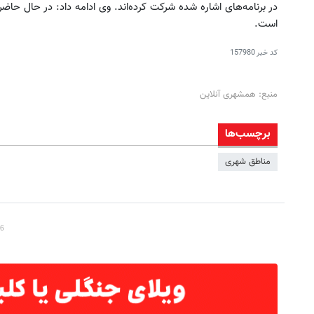
است.
کد خبر
157980
منبع: همشهری آنلاین
برچسب‌ها
مناطق شهری