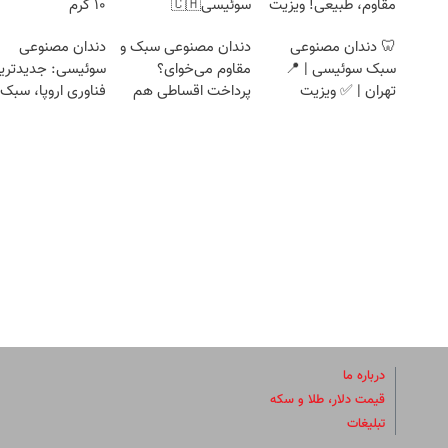
مقاوم، طبیعی! ویزیت
سوئیسی🇨🇭
۱۰ گرم
رایگان+پرداخت
🦷 دندان مصنوعی
دندان مصنوعی سبک و
دندان مصنوعی
اقساطی😍
سبک سوئیسی | 📍
مقاوم می‌خوای؟
سوئیسی: جدیدتری
تهران | ✅ ویزیت
پرداخت اقساطی هم
فناوری اروپا، سبک 
رایگان + اقساط
داریم!😍 | 📍تهران
مقاوم | پرداخت ق
درباره ما
قیمت دلار، طلا و سکه
تبلیغات