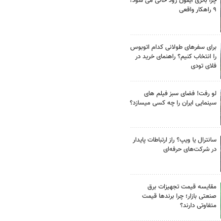
چرا باتری آیفون زود خالی می شود؟
۹ راهکار واقعی
برای سفرهای طولانی کدام اتوبوس
را انتخاب کنیم؟ راهنمای خرید در
فلای تودی
لو رفت! فضای سبز فیلم های
سینمایی ایران را چه کسی میسازد؟
سانترال یا ویپ؟ راز ارتباطات پایدار
در شرکت‌های حرفه‌ای
مقایسه قیمت تجهیزات برق
صنعتی بازار؛ چرا برندها قیمت
متفاوتی دارند؟