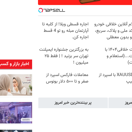
م آنلاین خلافی خودرو
اجاره‌ قسطی ویلا! از کلبه تا
د ملی و پلاک، سریع،
آپارتمان مبله رو تو 4 قسط
و بدون معطلی
اجاره کن.
دریافت خلافی۱۴۰۴ با
به بزرگترین جشنواره ایمپلنت
...(استعلام و
تهران سر بزنید ! | فقط ۲۵
ت)
میلیون !
اخبار بازار و کسب
ترید XAUUSD با اسپرد از
معاملات فارکس اسپرد از
یپ
صفر و تا ۵۰۰ دلار بونوس
مروز
پر بیننده‌ترین خبر امروز