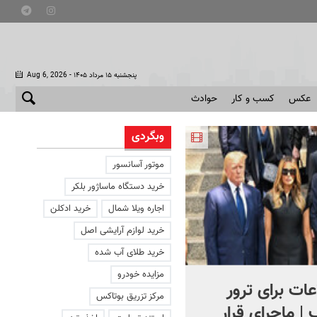
- پنجشنبه ۱۵ مرداد ۱۴۰۵
Aug 6, 2026
عکس
کسب و کار
حوادث
وبگردی
موتور آسانسور
خرید دستگاه ماساژور بلکر
اجاره ویلا شمال
خرید ادکلن
خرید لوازم آرایشی اصل
خرید طلای آب شده
مزایده خودرو
ات برای ترور
کنترل اوضاع از دست ترامپ
مرکز تزریق بوتاکس
 | ماجرای قرار
خارج شد...