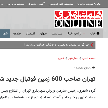
روزنامه همشهری امروز
نیازمندی های همشهری
آگهی و تبلیغات
همشهری تی وی
رو
خانه
آرشیو اخبار
سياست
جهان
اقتصاد
جامعه
شهر
خبر فوری المیادین؛ تصاویر و جزئیات حملات بامدادی اسرائیل به جنوب ل
صفحه اصلی
اخبار شهر
شهری
مجموع نظرات: ۰
تهران صاحب 600 زمین فوتبال جدید شده است
محلات تهران خبر داد و گفت: تعداد زیادی از این فضاها در مناط