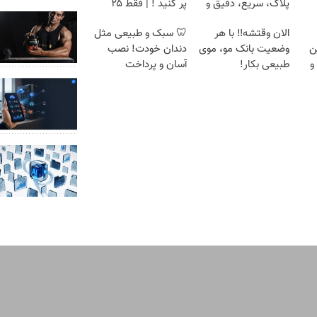
پلاک، سریع، دقیق و
پر کنید ! | فقط ۲۵
بدون معطلی
میلیون
الان وقتشه‼️ با هر
🦷 سبک و طبیعی مثل
ن
وضعیت بانک مو، موی
دندان خودت! نصب
و
طبیعی بکار!
آسان و پرداخت
سطی
اقساطی 💳 📍 تهران