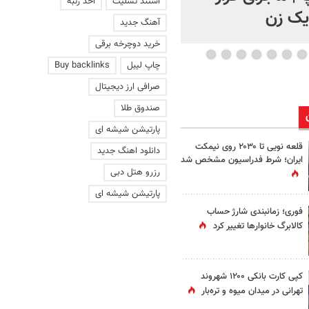
استند تسلیت
اخذ رتبه
 یک زن
آهنگ جدید
خرید دوچرخه برقی
چاپ لیبل
Buy backlinks
صرافی ارز دیجیتال
صندوق طلا
پارتیشن شیشه ای
قلعه نویی تا ۲۰۳۰ روی نیمکت
دانلود اهنگ جدید
ایران؛ شرط فدراسیون مشخص شد
رزرو هتل دبی
پارتیشن شیشه ای
فوری؛ زمانبندی‌ شارژ حساب
کالابرگ خانوارها تغییر کرد
کپی کارت بانکی ۱۲۰۰ شهروند
تهرانی در میدان میوه و تره‌بار