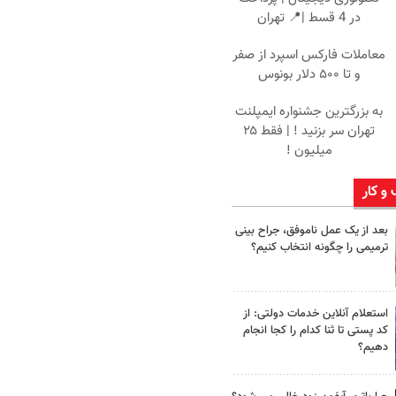
در 4 قسط |📍 تهران
معاملات فارکس اسپرد از صفر
و تا ۵۰۰ دلار بونوس
به بزرگترین جشنواره ایمپلنت
تهران سر بزنید ! | فقط ۲۵
میلیون !
 و کار
بعد از یک عمل ناموفق، جراح بینی
ترمیمی را چگونه انتخاب کنیم؟
استعلام آنلاین خدمات دولتی: از
کد پستی تا ثنا کدام را کجا انجام
دهیم؟