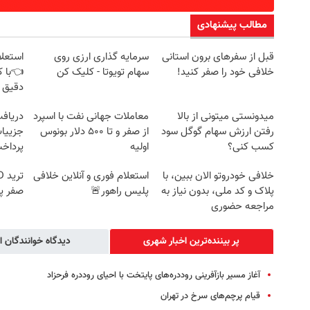
مطالب پیشنهادی
قبل از سفرهای برون استانی
سرمایه گذاری ارزی روی
استعلا
خلافی خود را صفر کنید!
سهام تویوتا - کلیک کن
👈با ک
دقیق 
میدونستی میتونی از بالا
معاملات جهانی نفت با اسپرد
رفتن ارزش سهام گوگل سود
از صفر و تا ۵۰۰ دلار بونوس
جزییات
کسب کنی؟
اولیه
پرداخ
خلافی خودروتو الان ببین، با
استعلام فوری و آنلاین خلافی
پلاک و کد ملی، بدون نیاز به
پلیس راهور🚨
صفر پ
مراجعه حضوری
پر بیننده‌ترین اخبار شهری
دیدگاه خوانندگان ا
آغاز مسیر بازآفرینی روددره‌های پایتخت با احیای روددره فرحزاد
قیام پرچم‌های سرخ در تهران