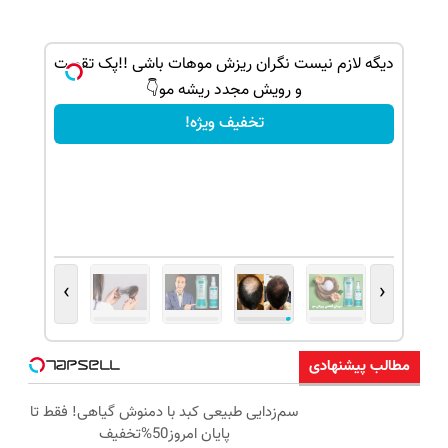
ک جهت
دیگه لازم نیست نگران ریزش موهات باشی !!پک تقویت
و رویش مجدد ریشه مو👇
تخفیف ویژه!
›
‹
مطالب پیشنهادی
سم‌زدایی طبیعی کبد با دمنوش گیاهی! فقط تا
پایان امروز50%تخفیف