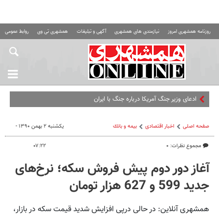
روزنامه همشهری امروز
نیازمندی های همشهری
آگهی و تبلیغات
همشهری تی وی
روابط عمومی ه
ادعای وزیر جنگ آمریکا درباره جنگ با ایران
صفحه اصلی
اخبار اقتصادی
بيمه و بانك
یکشنبه ۲ بهمن ۱۳۹۰ -
مجموع نظرات: ۰
۰۷:۲۲
آغاز دور دوم پیش فروش سکه؛ نرخ‌های
جدید 599 و 627 هزار تومان
همشهری آنلاین: در حالی درپی افزایش شدید قیمت سکه در بازار،