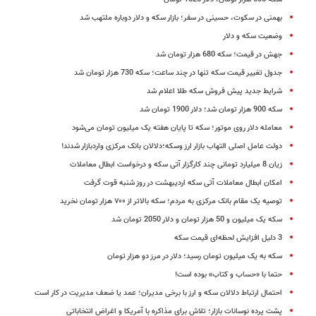
بهمنی در سکوت، حسینی در سفر؛ بازار سکه و دلار دوباره ملتهب شد
وضعیت سکه و دلار
جهش در قیمت؛ سکه 680 هزار تومان شد
جدول تغییر قیمت سکه تنها در چند ساعت؛ سکه 730 هزار تومان شد
شرایط جدید پیش فروش سکه طلا اعلام شد
سکه 900 هزار تومان شد؛ دلار 1900 تومان شد
معامله دلار روی موتور؛ سکه تا پایان هفته یک میلیون تومان می‌شود
دولت عامل اصلی التهاب بازار ارز وسکه؛دلالان بانک مرکزی واردبازار شدند!
زیان 8 میلیارد تومانی چند کارگزار آتی سکه و درخواست ابطال معاملات
امکان ابطال معاملات آتی سکه اردیبهشت در روز شنبه قوت گرفت
توصیه یک مقام بانک مرکزی به مردم؛ سکه بالاتر از ۷۰۰ هزار تومان نخرید
سکه یک میلیون و 50 هزار تومان و دلار 2050 تومان شد
3 دلیل افزایش لحظه‌ای قیمت سکه
سکه به یک میلیون تومان رسید؛ دلار در مرز دو هزار تومان
حتما با «حساب و کتاب» بوده است!
احتمال ارتباط دلالان سکه و ارز با برخی مدیران؛ عمد یا ضعف مدیریت در کار است
پشت پرده نوسانات بازار؛ تلاش برای مذاکره با آمریکا و اغراض انتخاباتی