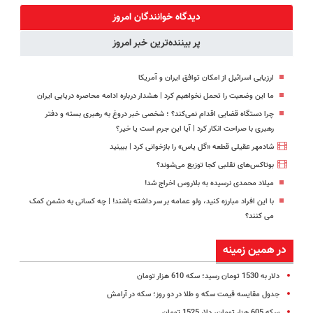
رایگان+پرداخت
پول در بیار😍
دیدگاه خوانندگان امروز
اقساطی😍
پر بیننده‌ترین خبر امروز
ارزیابی اسرائیل از امکان توافق ایران و آمریکا
ما این وضعیت را تحمل نخواهیم کرد | هشدار درباره ادامه محاصره دریایی ایران
چرا دستگاه قضایی اقدام نمی‌کند؟ ؛ شخصی خبر دروغ به رهبری بسته و دفتر
رهبری با صراحت انکار کرد | آیا این جرم است یا خیر؟
شادمهر عقیلی قطعه «گل یاس» را بازخوانی کرد | ببینید
بوتاکس‌های تقلبی کجا توزیع می‌شوند؟
میلاد محمدی نرسیده به بلاروس اخراج شد!
با این افراد مبارزه کنید، ولو عمامه بر سر داشته باشند! | چه کسانی به دشمن کمک
می کنند؟
در همین زمینه
دلار به 1530 تومان رسید؛ سکه 610 هزار تومان
جدول مقایسه قیمت سکه و طلا در دو روز؛‌ سکه در آرامش
سکه 605 هزار تومان، دلار 1525 تومان