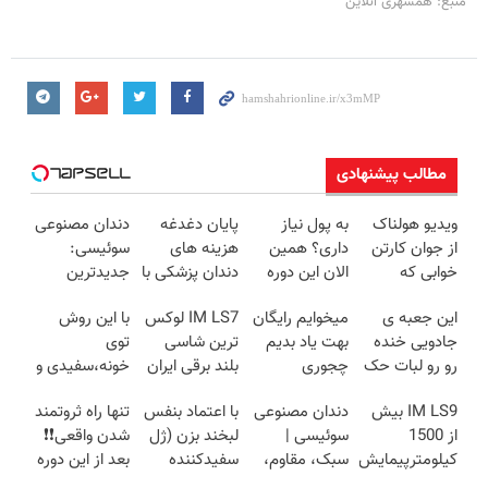
منبع: همشهری آنلاین
مطالب پیشنهادی
ویدیو هولناک
به پول نیاز
پایان دغدغه
دندان مصنوعی
از جوان کارتن
داری؟ همین
هزینه های
سوئیسی:
خوابی که
الان این دوره
دندان پزشکی با
جدیدترین
میلیاردر شد.
رایگان رو
پک سفید
فناوری اروپا،
این جعبه ی
میخوایم رایگان
IM LS7 لوکس
با این روش
آموزش رایگان
شرکت کن تا
کننده خانگی
سبک و مقاوم |
جادویی خنده
بهت یاد بدیم
ترین شاسی
توی
دیر نشده!
پرداخت قسطی
رو رو لبات حک
چجوری
بلند برقی ایران
خونه،سفیدی و
میکنه
پولدارشی! باور
زیبایی دندوناتو
IM LS9 بیش
دندان مصنوعی
با اعتماد بنفس
تنها راه ثروتمند
خرید40%تخفیف
نداری امتحانش
برگردون
از 1500
سوئیسی |
لبخند بزن (ژل
شدن واقعی❗❗
مجانیه
(40%off)
کیلومترپیمایش
سبک، مقاوم،
سفیدکننده
بعد از این دوره
با یکبار شارژ
طبیعی! ویزیت
دندان40%تخفیف)
تو خواب هم