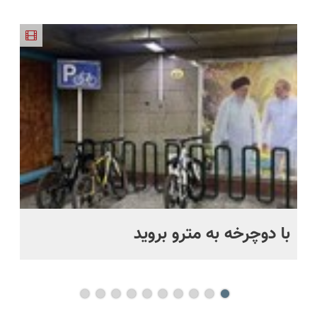
جدیدترین
سبک،
خودت!
(روش
درمان نشد؟
محدود
🔥)
فناوری
مقاوم،
نصب آسان
خانگی+آسان+به
پر کردن
اروپا، سبک
طبیعی!
و پرداخت
صرفه)
پرسشنامه و
و مقاوم |
ویزیت
اقساطی 💳
دریافت راه
پرداخت
رایگان+پرداخت
📍 تهران
حل
قسطی
اقساطی😍
با دوچرخه به مترو بروید
بو