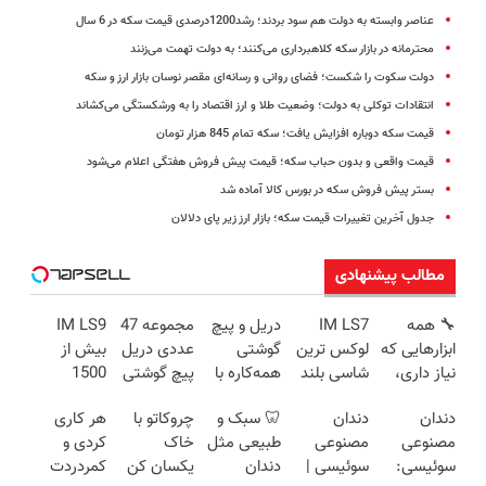
عناصر وابسته به دولت هم سود بردند؛ رشد1200درصدی قیمت سکه در 6 سال
محترمانه در بازار سکه کلاهبرداری می‌کنند؛ به دولت تهمت می‌زنند
دولت سکوت را شکست؛ فضای روانی و رسانه‌ای مقصر نوسان بازار ارز و سکه
انتقادات توکلی به دولت؛‌ وضعیت طلا و ارز اقتصاد را به ورشکستگی می‌کشاند
قیمت سکه دوباره افزایش یافت؛ سکه تمام 845 هزار تومان
قیمت واقعی و بدون حباب سکه؛ قیمت پیش فروش هفتگی اعلام می‌شود
بستر پیش فروش سکه در بورس کالا آماده شد
جدول آخرین تغییرات قیمت سکه؛ بازار ارز زیر پای دلالان
مطالب پیشنهادی
🔧 همه
IM LS7
دریل و پیچ
مجموعه 47
IM LS9
ابزارهایی که
لوکس ترین
گوشتی
عددی دریل
بیش از
نیاز داری،
شاسی بلند
همه‌کاره با
پیچ گوشتی
1500
توی یه کیف
برقی ایران
گیربکس
شارژی
کیلومترپیمایش
دندان
دندان
🦷 سبک و
چروکاتو با
هر کاری
جمع شده!
هوشمند ⚙️
(تخفیف به
با یکبار
مصنوعی
مصنوعی
طبیعی مثل
خاک
کردی و
تخفیف به
(نصف
مدت
شارژ
سوئیسی:
سوئیسی |
دندان
یکسان کن
کمردردت
مدت
قیمت بازار
محدود)