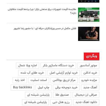
مقایسه قیمت تجهیزات برق صنعتی بازار؛ چرا برندها قیمت متفاوتی
دارند؟
نقش مکمل در مسیر ورزشکاران حرفه ای ؛ با حضور رضا علیپور
وبگردی
موتور آسانسور
خرید دستگاه ماساژور بلکر
اجاره ویلا شمال
خرید ادکلن
خرید لوازم آرایشی اصل
خرید طلای آب شده
مزایده خودرو
مرکز تزریق بوتاکس
استند تسلیت
اخذ رتبه
آهنگ جدید
خرید دوچرخه برقی
چاپ لیبل
Buy backlinks
صرافی ارز دیجیتال
صندوق طلا
پارتیشن شیشه ای
دانلود اهنگ جدید
رزرو هتل دبی
پارتیشن شیشه ای