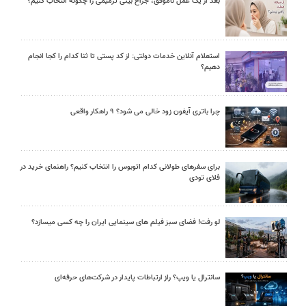
بعد از یک عمل ناموفق، جراح بینی ترمیمی را چگونه انتخاب کنیم؟
استعلام آنلاین خدمات دولتی: از کد پستی تا ثنا کدام را کجا انجام
دهیم؟
چرا باتری آیفون زود خالی می شود؟ ۹ راهکار واقعی
برای سفرهای طولانی کدام اتوبوس را انتخاب کنیم؟ راهنمای خرید در
فلای تودی
لو رفت! فضای سبز فیلم های سینمایی ایران را چه کسی میسازد؟
سانترال یا ویپ؟ راز ارتباطات پایدار در شرکت‌های حرفه‌ای