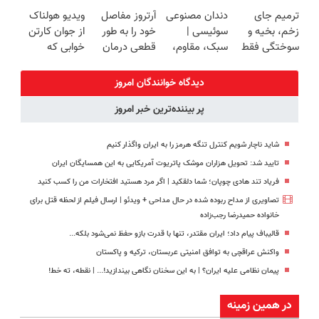
زیبایی دندوناتو
فناوری اروپا،
شاسی بلند
ترمیم کننده 23
ترمیم جای
دندان مصنوعی
آرتروز مفاصل
ویدیو هولناک
برگردون
سبک و مقاوم |
EREV در در
روزه ساخت!
زخم، بخیه و
سوئیسی |
خود را به طور
از جوان کارتن
(40%off)
پرداخت قسطی
ایران رونمایی
سوختگی فقط
سبک، مقاوم،
قطعی درمان
خوابی که
شد
در 3 هفته!!😍
طبیعی! ویزیت
کنید!
میلیاردر شد.
رایگان+پرداخت
◗پرسش‌نامه◖
آموزش رایگان
دیدگاه خوانندگان امروز
اقساطی😍
پر بیننده‌ترین خبر امروز
شاید ناچار شویم کنترل تنگه هرمز را به ایران واگذار کنیم
تایید شد: تحویل هزاران موشک پاتریوت آمریکایی به این همسایگان ایران
فریاد تند هادی چوپان؛‌ شما دلقکید | اگر مرد هستید افتخارات من را کسب کنید
تصاویری از مداح ربوده شده در حال مداحی + ویدئو | ارسال فیلم از لحظه قتل برای
خانواده‌ حمیدرضا رجب‌زاده
قالیباف پیام داد؛ ایران مقتدر، تنها با قدرت بازو حفظ نمی‌شود بلکه...
واکنش عراقچی به توافق امنیتی عربستان، ترکیه و پاکستان
پیمان نظامی علیه ایران؟ | به این سخنان نگاهی بیندازید!‌... | نقطه، ته خط!
در همین زمینه