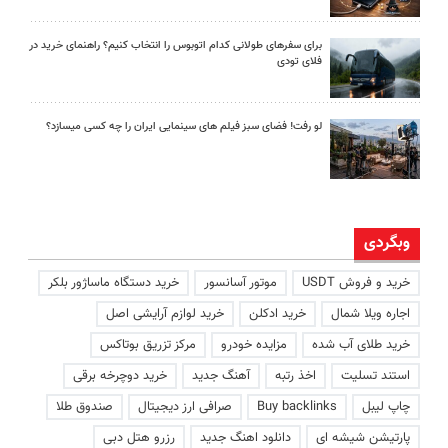
برای سفرهای طولانی کدام اتوبوس را انتخاب کنیم؟ راهنمای خرید در
فلای تودی
لو رفت! فضای سبز فیلم های سینمایی ایران را چه کسی میسازد؟
وبگردی
خرید و فروش USDT
موتور آسانسور
خرید دستگاه ماساژور بلکر
اجاره ویلا شمال
خرید ادکلن
خرید لوازم آرایشی اصل
خرید طلای آب شده
مزایده خودرو
مرکز تزریق بوتاکس
استند تسلیت
اخذ رتبه
آهنگ جدید
خرید دوچرخه برقی
چاپ لیبل
Buy backlinks
صرافی ارز دیجیتال
صندوق طلا
پارتیشن شیشه ای
دانلود اهنگ جدید
رزرو هتل دبی