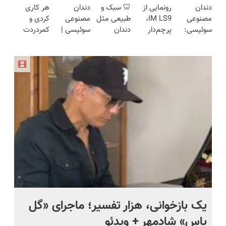
دندان
رونمایی از
🦷 سبک و
دندان
هر کاری
ساخت!!!
محوش کن!
هفته!!😍
کن!😍
ساخت!!!
مصنوعی
IM LS9،
طبیعی مثل
مصنوعی
کردی و
سوئیسی:
پرچم‌دار
دندان
سوئیسی |
کمردردت
جدیدترین
فوق‌لوکس
خودت!
سبک،
درمان نشد؟
فناوری
EREV وارد
نصب آسان
مقاوم،
پر کردن
اروپا، سبک
بازار ایران
و پرداخت
طبیعی!
پرسشنامه و
و مقاوم |
شد
اقساطی 💳
ویزیت
دریافت راه
پرداخت
📍 تهران
رایگان+پرداخت
حل
قسطی
اقساطی😍
یک بازخوانی، هزار تفسیر؛ ماجرای «گل
ما
یاس» شادمهر + ویدئو
چی