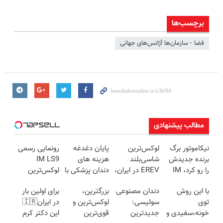
برچسب‌ها
فضا - سازمان‌ها آژانس‌های جهانی
مطالب پیشنهادی
نیکاموتور برگ
لوکس‌ترین
پایان دغدغه
رونمایی رسمی
برنده جدیدش
شاسی‌بلند
هزینه های
IM LS9
را رو کرد، IM
EREV در ایران،
دندان پزشکی با
لوکس‌ترین
LS9 رسماً وارد
توسط نیکا
پک سفید
EREV در ایران
با این روش
دندان مصنوعی
بزرگترین،
برای اولین بار
بازار ایران شد
موتور رونمایی
کننده خانگی
توی
سوئیسی:
لوکس‌ترین و
در ایران🇮🇷
شد!
خونه،سفیدی و
جدیدترین
قوی‌ترین
این دکتر کرم