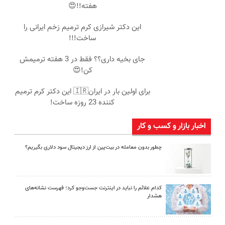
هفته!!😍
این دکتر شیرازی کرم ترمیم زخم ایرانی را
ساخت!!!
جای بخیه داری؟؟ فقط در 3 هفته ترمیمش
کن!😍
برای اولین بار در ایران🇮🇷 این دکتر کرم ترمیم
کننده 23 روزه ساخت!
اخبار بازار و کسب و کار
چطور بدون معامله در بیت‌پین از ارز دیجیتال سود دلاری بگیریم؟
کدام علائم را نباید در اینترنت جست‌وجو کرد؛ فهرست نشانه‌های
هشدار