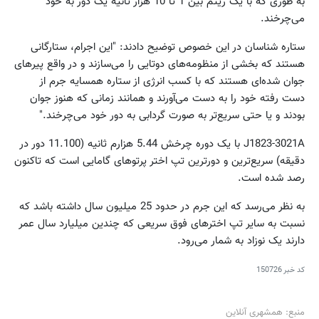
به طوری که با یک ریتم بین 1 تا 10 هزار ثانیه یک دور به خود
می‌چرخند.
ستاره شناسان در این خصوص توضیح دادند: "این اجرام، ستارگانی
هستند که بخشی از منظومه‌های دوتایی را می‌سازند و در واقع پیرهای
جوان شده‌ای هستند که با کسب انرژی از ستاره همسایه جرم از
دست رفته خود را به دست می‌آورند و همانند زمانی که هنوز جوان
بودند و یا حتی سریع‌تر به صورت گردابی به دور خود می‌چرخند."
J1823-3021A با یک دوره چرخش 5.44 هزارم ثانیه (11.100 دور در
دقیقه) سریع‌ترین و دورترین تپ اختر پرتوهای گامایی است که تاکنون
رصد شده است.
به نظر می‌رسد که این جرم در حدود 25 میلیون سال داشته باشد که
نسبت به سایر تپ اخترهای فوق سریعی که چندین میلیارد سال عمر
دارند یک نوزاد به شمار می‌رود.
کد خبر
150726
منبع: همشهری آنلاین