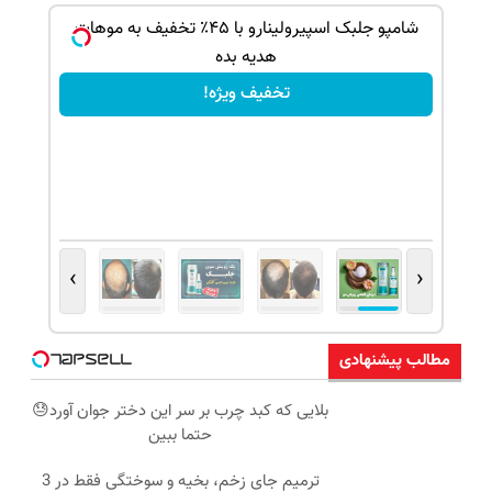
بک!
شامپو جلبک اسپیرولینارو با ۴۵٪ تخفیف به موهات
هدیه بده
تخفیف ویژه!
›
‹
مطالب پیشنهادی
بلایی که کبد چرب بر سر این دختر جوان آورد😓
حتما ببین
ترمیم جای زخم، بخیه و سوختگی فقط در 3