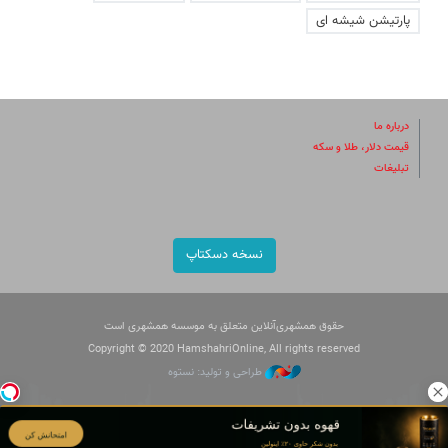
پارتیشن شیشه ای
درباره ما
قیمت دلار، طلا و سکه
تبلیغات
نسخه دسکتاپ
حقوق همشهری‌آنلاین متعلق به موسسه همشهری است
Copyright © 2020 HamshahriOnline, All rights reserved
طراحی و تولید: نستوه