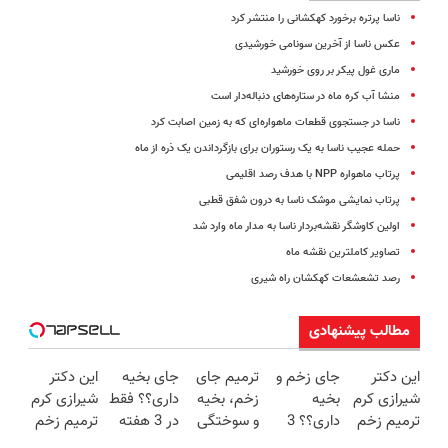
ناسا پرتره برخورد کهکشانی را منتشر کرد
عکس ناسا از آخرین سونامی خورشیدی
ماری غول پیکر بر روی خورشید
منشا آب کره ماه در ستاره‌های دنباله‌دار است
ناسا در جستجوی قطعات ماهواره‌ای که به زمین اصابت کرد
حمله عجیب ناسا به یک رستوران برای بازگرداندن یک ذره از ماه
پرتاب ماهواره NPP با هدف رصد اقلیمی
پرتاب نمایشی موشک ناسا به درون شفق قطبی
اولین کاوشگر نقشه‌بردار ناسا به مدار ماه وارد شد
تصاویر کاملترین نقشه ماه
رصد تشعشعات کهکشان راه شیری
مطالب پیشنهادی
این دکتر
جای زخم و
ترمیم جای
جای بخیه
این دکتر
شیرازی کرم
بخیه
زخم، بخیه
داری؟؟ فقط
شیرازی کرم
ترمیم زخم
داری؟؟ 3
و سوختگی
در 3 هفته
ترمیم زخم
ایرانی را
هفته‌ای
فقط در 3
ترمیمش
ایرانی را