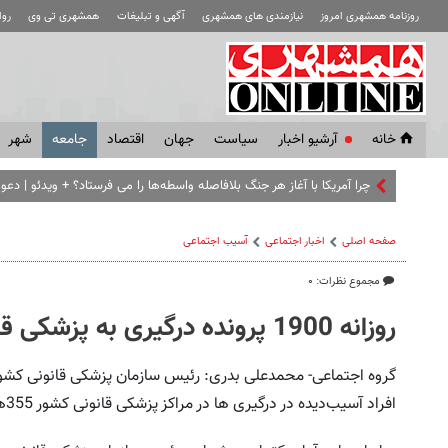
روزنامه همشهری امروز
نیازمندی های همشهری
آگهی و تبلیغات
همشهری تی وی
رو
خانه
آرشیو اخبار
سياست
جهان
اقتصاد
جامعه
شهر
چرا آمریکا با آغاز هر جنگ بلافاصله واسطه‌ها را می فرستاد؟ + ویدئو | دعو
صفحه اصلی
اخبار اجتماعی
آسیب اجتماعی
مجموع نظرات: ۰
روزانه 1900 پرونده درگیری به پزشکی قانونی می‌رود
افراد آسیب‌دیده در درگیری ها در مراکز پزشکی قانونی کشور 355هزار و 500 نفر بوده است.