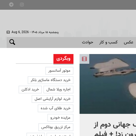
- پنجشنبه ۱۵ مرداد ۱۴۰۵
Aug 6, 2026
عکس
کسب و کار
حوادث
وبگردی
موتور آسانسور
خرید دستگاه ماساژور بلکر
اجاره ویلا شمال
خرید ادکلن
خرید لوازم آرایشی اصل
خرید طلای آب شده
مزایده خودرو
جهانی دوم از
افشای اطلاعات برای ترور
مرکز تزریق بوتاکس
ون زد! + فیلم
بارون ترامپ | ماجرای قرار