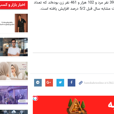
به گفته او، از کل مراجعات نزاع در 6 ماه نخست امسال 253 هزار و 39 نفر مرد و 102 هزار و 461 نفر زن بوده‌اند که تعداد
اخبار بازار و کسب
 درصد افزایش یافته است.