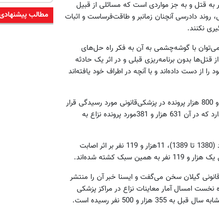
ر به قتل و به جز مواردی است که مسائلی از قبیل
مطالب پیشنهادی
، روند دادرسی آنچنان زمانبر و طاقت‌فرساست و اثبات
یری نکنند.
‌توان با گوشه‌چشمی به آن به فکر راه حل‌های
اعی افتاد، این است که در یک سال اخیر 69.3 درصد از قتل‌ها بدون برنامه‌ریزی قبلی و در اثر یک حادثه
 از دست داده‌اند و با آنچه در اطراف خود یافته‌اند
در موارد نزاع در 10 سال گذشته (1380 تا 1389) بیش از 5 میلیون و 800 هزار پرونده در پزشکی‌قانونی مورد رسیدگی قرار
گرفته است و بین این سال‌ها، سال گذشته (1389) بالاترین آمار را دارد که در آن 631 هزار و 381مورد پرونده نزاع به
براساس پرونده‌های ارجاعی به سازمان پزشکی قانونی در دهه هشتاد (1380 تا 1389)، 11هزار و 119 نفر بر اثر اصابت
بک کشته شده‌اند.
انونی گیلان سخن می‌گفت و ایسنا خبر آن را منتشر
 مقایسه این آمار با 6 ماه نخست سال گذشته گفت: در 6 ماه نخست امسال آمار معاینات نزاع در مراکز پزشکی