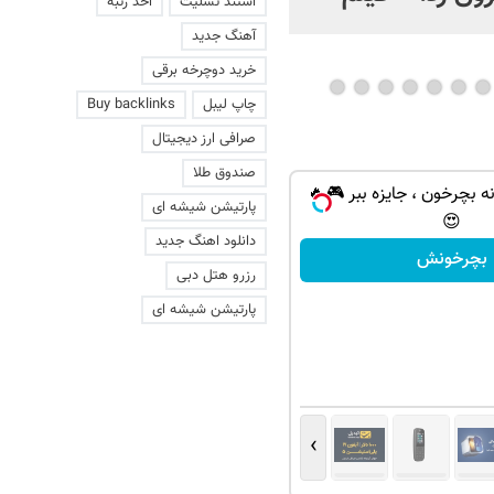
استند تسلیت
اخذ رتبه
عاشقانه با یک زن
آهنگ جدید
خرید دوچرخه برقی
چاپ لیبل
Buy backlinks
صرافی ارز دیجیتال
صندوق طلا
ه بچرخون ، جایزه ببر 🎮🔥
پارتیشن شیشه ای
😍
دانلود اهنگ جدید
بچرخونش
رزرو هتل دبی
پارتیشن شیشه ای
›