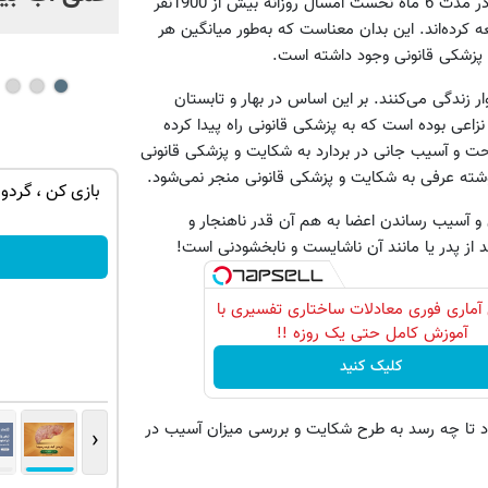
بر اساس این آمار دکتر احمد شجاعی رئیس سازمان پزشکی قانونی، در مدت 6 ماه نخست امسال روزانه بیش از 1900نفر
 کرده‌‌اند. این بدان معناست که به‌طور میانگین هر
ال 1385 در ایران حدود 17.5 میلیون خانوار زندگی می‌کنند. بر این اساس در بهار و تابستان
انوار درگیر پرونده نزاعی بوده است که به پزشکی قانونی راه پیدا کرده
احت و آسیب جانی در بردارد به شکایت و پزشکی قانونی
نوشته عرفی به شکایت و پزشکی قانونی منجر نمی‌شود.
یت و بازده
گوشی موبایل نوکیا رجیستر شده🔥 (پرداخت
بازی کن ، گردون
درب منزل + تخفیف ویژه)
ی و آسیب رساندن اعضا به هم آن قدر ناهنجار و
 از پدر یا مانند آن ناشایست و نابخشودنی است!
سفارش بده!
آماری فوری معادلات ساختاری تفسیری با
آموزش کامل حتی یک روزه !!
کلیک کنید
‌شود تا چه رسد به طرح شکایت و بررسی میزان آسیب در
‹