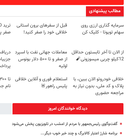
مطالب پیشنهادی
سرمایه گذاری ارزی روی
قبل از سفرهای برون استانی
سهام تویوتا - کلیک کن
خلافی خود را صفر کنید!
صفر پ
از الان تا آخر تابستون حداقل
معاملات جهانی نفت با اسپرد
12کیلو چربی میسوزونی🧨
از صفر و تا ۵۰۰ دلار بونوس
جزییات
اولیه
پرداخ
خلافی خودروتو الان ببین، با
استعلام فوری و آنلاین خلافی
پلاک و کد ملی، بدون نیاز به
پلیس راهور🚨
نام جد
مراجعه حضوری
دیدگاه خوانندگان امروز
گفت‌وگوی رئیس‌جمهور با مردم از امشب در تلویزیون پخش می‌شود
برنامه شارژ اعتبار کالابرگ و چند خبر خوب دیگر...