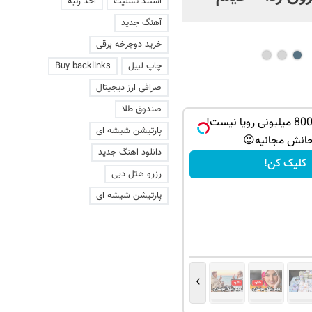
استند تسلیت
اخذ رتبه
عاشقانه با یک زن
آهنگ جدید
خرید دوچرخه برقی
چاپ لیبل
Buy backlinks
صرافی ارز دیجیتال
صندوق طلا
درآمد ماهی 800 میلیونی رویا نیست!
پارتیشن شیشه ای
حانش مجانیه😉
دانلود اهنگ جدید
کلیک کن!
رزرو هتل دبی
پارتیشن شیشه ای
›