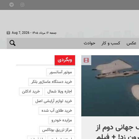
- جمعه ۱۶ مرداد ۱۴۰۵
Aug 7, 2026
عکس
کسب و کار
حوادث
وبگردی
موتور آسانسور
خرید دستگاه ماساژور بلکر
اجاره ویلا شمال
خرید ادکلن
خرید لوازم آرایشی اصل
خرید طلای آب شده
مزایده خودرو
جهانی دوم از
افشای اطلاعات برای ترور
مرکز تزریق بوتاکس
ون زد! + فیلم
بارون ترامپ | ماجرای قرار