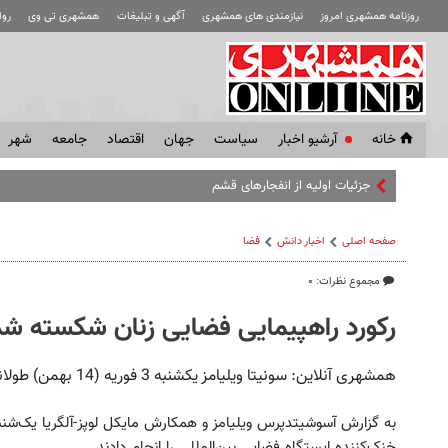
روزنامه همشهری امروز
نیازمندی های همشهری
آگهی و تبلیغات
همشهری تی وی
رو
خانه
آرشیو اخبار
سياست
جهان
اقتصاد
جامعه
شهر
جزئیات اولیه از انفجارهای قشم
صفحه اصلی
اخبار دانش
فضا
مجموع نظرات: ۰
رکورد راهپیمایی فضایی زنان شکسته شد
همشهری آنلاین: سونیتا ویلیامز یکشنبه 3 فوریه (14 بهمن) طولانی‌تر از هر زن دیگری در فضا به راهپیمایی پرداخت.
به گزارش آسوشیتدپرس ویلیامز و همکارش مایکل لوپز-آلگریا یک‌شنب
خنک‌کننده ایستگاه فضایی بین‌المللی را انجام دادند