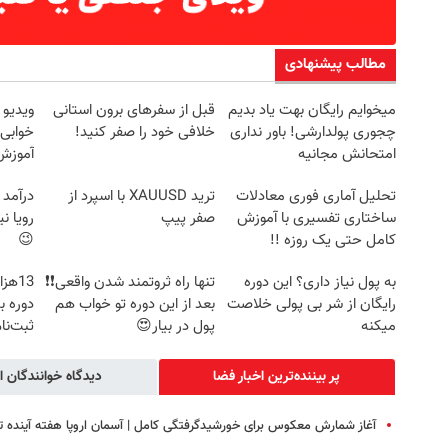
مطالب پیشنهادی
میخوایم رایگان بهت یاد بدیم
قبل از سفرهای برون استانی
ویدیو 
چجوری پولدارشی! باور نداری
خلافی خود را صفر کنید!
خوابی 
امتحانش مجانیه
آموزش 
تحلیل آماری فوری معادلات
ترید XAUUSD با اسپرد از
ساختاری تفسیری با آموزش
صفر پیپ
رویا 
کامل حتی یک روزه !!
😉
به پول نیاز داری؟ این دوره
تنها راه ثروتمند شدن واقعی❗❗
13هز
رایگان از شر بی پولی خلاصت
بعد از این دوره تو خواب هم
دوره ب
میکنه
پول در بیار😍
ثبت‌‌نا
پر بیننده‌ترین اخبار فضا
دیدگاه خوانندگان ا
آغاز شمارش معکوس برای خورشیدگرفتگی کامل | آسمان اروپا هفته آینده ت