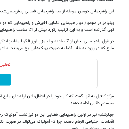
این راهپیمایی دومین مرحله از سه راهپیمایی فضایی پیش‌بیمی‌شده در طول 9
تهی گذرانده است و به این ترتیب رکورد بیش از 21 ساعت راهپیمایی فضایی زنان را شکست.
در طول راهپیمایی بیش از 7 ساعته‌ ویلیامز و لوپز-آل
مایع که در وزود به خلا فضا به صورت پولک‌هایی یخ می‌بندد، ظاهرا 
این دوره رو نبینی، تا 5 سال دیگه هم فقیر
به پول نیاز داری؟ همین الان این 
می‌مونی! همین الان ثبت نام کن
رو شرکت کن تا دیر نشد
تحلیل 
کلیک کن!
کلیک کن!
مرکز کنترل به آنها گفت که کار خود را در انتقال‌دادن لوله‌‌های ما
سیستم دائمی ادامه دهند.
چهارشنبه نیز در اولین راهپیمایی فضایی‌ این دو نیز نشت آمونیاک رخ 
اقدامات احتیاطی انجام دهند، چرا که آمونیاک می‌تواند در صورت ان
برای سه سرنشین ان شود.