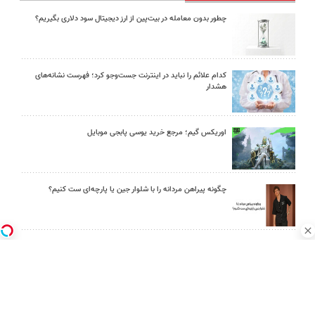
چطور بدون معامله در بیت‌پین از ارز دیجیتال سود دلاری بگیریم؟
کدام علائم را نباید در اینترنت جست‌وجو کرد؛ فهرست نشانه‌های
هشدار
اوریکس گیم؛ مرجع خرید یوسی پابجی موبایل
چگونه پیراهن مردانه را با شلوار جین یا پارچه‌ای ست کنیم؟
امین امینی با اندرز مسیر تازه‌ای برای آموزش شخصی‌سازی‌شده ایجاد
کرد
بعد از یک عمل ناموفق، جراح بینی ترمیمی را چگونه انتخاب کنیم؟