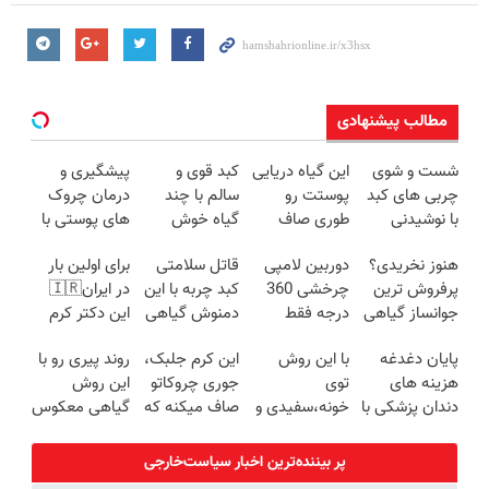
مطالب پیشنهادی
شست و شوی
این گیاه دریایی
کبد قوی و
پیشگیری و
چربی های کبد
پوستت رو
سالم با چند
درمان چروک
با نوشیدنی
طوری صاف
گیاه خوش
های پوستی با
گیاهی(55%تخفیف)
میکنه انگار
طعم
این روش امن
هنوز نخریدی؟
دوربین لامپی
قاتل سلامتی
برای اولین بار
20سال جوون
پرفروش ترین
چرخشی 360
کبد چربه با این
در ایران🇮🇷
شدی🔥
جوانساز گیاهی
درجه فقط
دمنوش گیاهی
این دکتر کرم
نصف قیمت
امروز حراج شد
کبدتو بیمه کن
ترمیم کننده 23
پایان دغدغه
با این روش
این کرم جلبک،
روند پیری رو با
🔥 پرداخت
روزه ساخت!
هزینه های
توی
جوری چروکاتو
این روش
درب منزل
دندان پزشکی با
خونه،سفیدی و
صاف میکنه که
گیاهی معکوس
پک سفید
زیبایی دندوناتو
انگار بوتاکس
کن
کننده خانگی
برگردون
کردی!(تخفیف
پر بیننده‌ترین اخبار سیاست‌خارجی
(40%off)
ویژه)