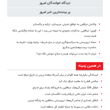
دیدگاه خوانندگان امروز
پر بیننده‌ترین خبر امروز
واکنش عراقچی به توافق امنیتی عربستان، ترکیه و پاکستان
فوری؛ عراقچی: مذاکرات به‌زودی به نتیجه می رسد | این به نشانه بازگشایی تنگه
هرمز نیست
حمله تروریستی به سرکنسولگری ایران در مزار شریف؛ بیانیه وزارت خارجه به
مناسبت بیست‌وهشتمین سالروز
ایران تا چه مدت می‌تواند هرمز را سلاح خودش نگه دارد؟
در همین زمینه
ایستادگی یکپارچه همه اقوام در برابر آمریکا صفحه زرینی در تاریخ عراق است
صالحی قطر را به مقصد عراق ترک کرد
انتقال 326 عنصر گروهک منافقین به فرودگاه بغداد برای اخراج
خشم ملت ایران ناشی از رفتار زشت انگلستان است
انتقال تعدادی از عناصر گروهک تروریستی منافقین به پایگاه لیبرتی
دخالت نظامی در سوریه به منزله انفجار کل منطقه است