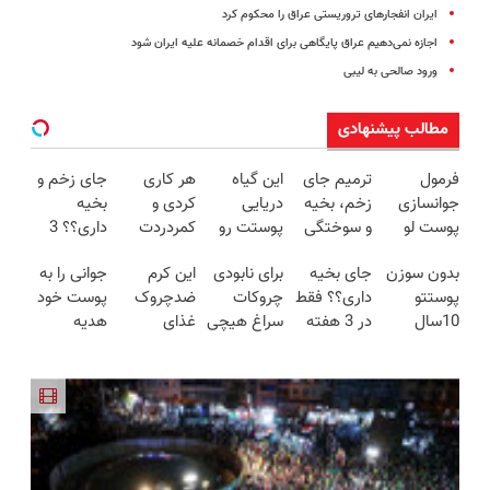
ایران انفجار‌های تروریستی عراق را محکوم کرد
اجازه نمی‌دهیم عراق پایگاهی برای اقدام خصمانه علیه ایران شود
ورود صالحی به لیبی
مطالب پیشنهادی
فرمول
ترمیم جای
این گیاه
هر کاری
جای زخم و
جوانسازی
زخم، بخیه
دریایی
کردی و
بخیه
پوست لو
و سوختگی
پوستت رو
کمردردت
داری؟؟ 3
رفت!کرم
فقط در 3
طوری صاف
درمان نشد؟
هفته‌ای
بدون سوزن
جای بخیه
برای نابودی
این کرم
جوانی را به
ضدچروک
هفته!!😍
میکنه
پر کردن
محوش کن!
پوستتو
داری؟؟ فقط
چروکات
ضدچروک
پوست خود
جلبک با
انگار20سال
پرسشنامه و
10سال
در 3 هفته
سراغ هیچی
غذای
هدیه
تخفیف
جوون شدی
دریافت راه
جوون
ترمیمش
جز جوانساز
پوستت رو
دهید...
🔥لینک
حل
کن50%تخفیف
کن!😍
جلبک
تامین
خرید
پاییزی
نرو(تخفیف40%)
میکنه
(خرید با
40%تخفیف)