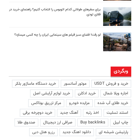
برای سفرهای طولانی کدام اتوبوس را انتخاب کنیم؟ راهنمای خرید در
فلای تودی
لو رفت! فضای سبز فیلم های سینمایی ایران را چه کسی میسازد؟
وبگردی
خرید و فروش USDT
موتور آسانسور
خرید دستگاه ماساژور بلکر
اجاره ویلا شمال
خرید ادکلن
خرید لوازم آرایشی اصل
خرید طلای آب شده
مزایده خودرو
مرکز تزریق بوتاکس
استند تسلیت
اخذ رتبه
آهنگ جدید
خرید دوچرخه برقی
چاپ لیبل
Buy backlinks
صرافی ارز دیجیتال
صندوق طلا
پارتیشن شیشه ای
دانلود اهنگ جدید
رزرو هتل دبی