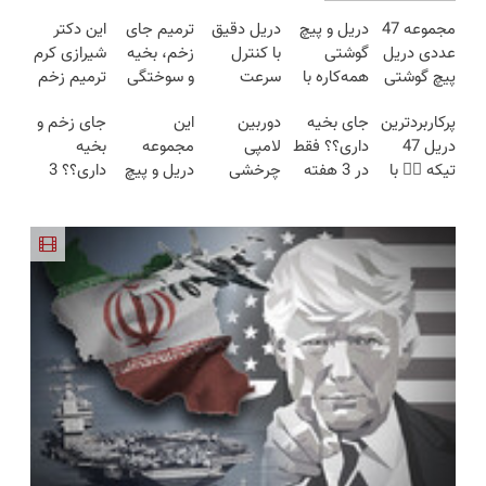
مجموعه 47
دریل و پیچ
دریل دقیق
ترمیم جای
این دکتر
عددی دریل
گوشتی
با کنترل
زخم، بخیه
شیرازی کرم
پیچ گوشتی
همه‌کاره با
سرعت
و سوختگی
ترمیم زخم
شارژی
گیربکس
اتوماتیک 🎯
فقط در 3
ایرانی را
پرکاربردترین
جای بخیه
دوربین
این
جای زخم و
(تخفیف به
هوشمند ⚙️
(مجموعه
هفته!!😍
ساخت!!!
دریل 47
داری؟؟ فقط
لامپی
مجموعه
بخیه
مدت
(نصف
47عددی +
تیکه 👈🏻 با
در 3 هفته
چرخشی
دریل و پیچ
داری؟؟ 3
محدود)
قیمت بازار
تخفیف
کمترین
ترمیمش
360 درجه
گوشتی رو با
هفته‌ای
🔥)
ویژه)
قیمت 🔥
کن!😍
فقط امروز
گارانتی و
محوش کن!
حراج شد🔥
نصف قیمت
پرداخت
بخر!😉
درب منزل