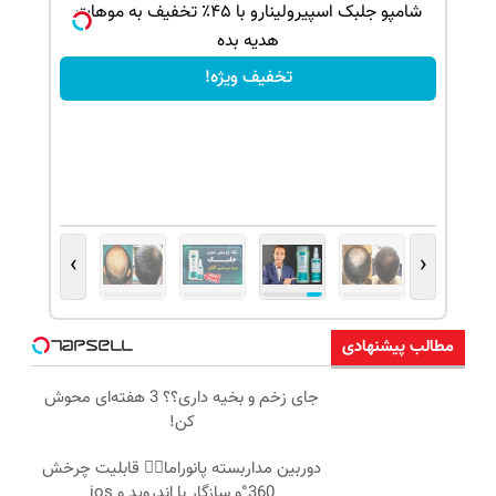
بک!
شامپو جلبک اسپیرولینارو با ۴۵٪ تخفیف به موهات
هدیه بده
تخفیف ویژه!
›
‹
مطالب پیشنهادی
جای زخم و بخیه داری؟؟ 3 هفته‌ای محوش
کن!
دوربین مداربسته پانوراما👈🏻 قابلیت چرخش
360°و سازگار با اندروید و ios