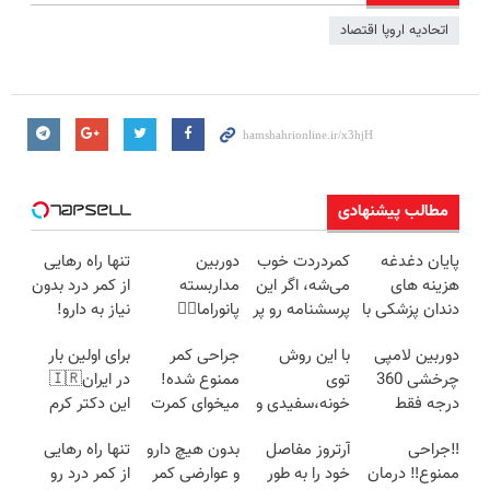
اتحادیه اروپا اقتصاد
مطالب پیشنهادی
پایان دغدغه
کمردردت خوب
دوربین
تنها راه رهایی
هزینه های
می‌شه، اگر این
مداربسته
از کمر درد بدون
دندان پزشکی با
پرسشنامه رو پر
پانوراما👈🏻
نیاز به دارو!
پک سفید
کنی!!
قابلیت چرخش
(◂پرسش‌نامه)
دوربین لامپی
با این روش
جراحی کمر
برای اولین بار
کننده خانگی
360°و سازگار با
چرخشی 360
توی
ممنوع شده!
در ایران🇮🇷
اندروید و ios
درجه فقط
خونه،سفیدی و
میخوای کمرت
این دکتر کرم
امروز حراج شد
زیبایی دندوناتو
رو در منزل
ترمیم کننده 23
‼️جراحی
آرتروز مفاصل
بدون هیچ دارو
تنها راه رهایی
🔥 پرداخت
برگردون
درمان کنی؟
روزه ساخت!
ممنوع‼️ درمان
خود را به طور
و عوارضی کمر
از کمر درد رو
درب منزل
(40%off)
((پرسش‌نامه))