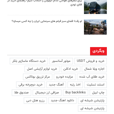
برای سفرهای طولانی کدام اتوبوس را انتخاب کنیم؟ راهنمای خرید در
فلای تودی
لو رفت! فضای سبز فیلم های سینمایی ایران را چه کسی میسازد؟
وبگردی
خرید و فروش USDT
موتور آسانسور
خرید دستگاه ماساژور بلکر
اجاره ویلا شمال
خرید ادکلن
خرید لوازم آرایشی اصل
خرید طلای آب شده
مزایده خودرو
مرکز تزریق بوتاکس
استند تسلیت
اخذ رتبه
آهنگ جدید
خرید دوچرخه برقی
چاپ لیبل
Buy backlinks
صرافی ارز دیجیتال
صندوق طلا
پارتیشن شیشه ای
دانلود اهنگ جدید
رزرو هتل دبی
پارتیشن شیشه ای