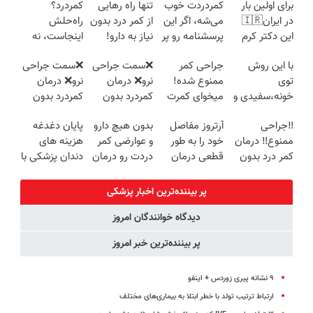
برای اولین بار
کمردردت خوب
تنها راه رهایی
کمردرد؟
در ایران🇮🇷
می‌شه، اگر این
از کمر درد بدون
راه‌حلش
این دکتر کرم
پرسشنامه رو پر
نیاز به دارو!
اینجاست، نه
ترمیم کننده 23
کنی!!
(◂پرسش‌نامه)
توی داروخونه
با این روش
جراحی کمر
❌سمت جراحی
❌سمت جراحی
روزه ساخت!
توی
ممنوع شده!
نرو❌ درمان
نرو❌ درمان
خونه،سفیدی و
میخوای کمرت
کمردرد بدون
کمردرد بدون
زیبایی دندوناتو
رو در منزل
قرص و دارو
قرص و دارو
‼️جراحی
آرتروز مفاصل
بدون هیچ دارو
پایان دغدغه
برگردون
درمان کنی؟
ممنوع‼️ درمان
خود را به طور
و عوارضی کمر
هزینه های
(40%off)
((پرسش‌نامه))
کمر درد بدون
قطعی درمان
دردت رو درمان
دندان پزشکی با
جراحی و دوره
کنید!
کن!
پک سفید
نقاهت
◗پرسش‌نامه◖
(پرسش‌نامه)
کننده خانگی
پر بیننده‌ترین اخبار پزشکی
دیدگاه خوانندگان امروز
پر بیننده‌ترین خبر امروز
۹ نشانه پیری زوردس + اینفو
ارتباط ترتیب تولد با خطر ابتلا به بیماری‌های مختلف