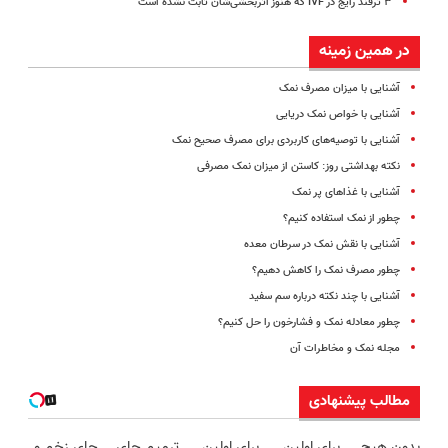
۳ ترفند رایج در IVF که هنوز اثربخشی‌شان ثابت نشده است
در همین زمینه
آشنایی با میزان مصرف نمک
آشنایی با خواص نمک دریایی
آشنایی با توصیه‌های کاربردی برای مصرف صحیح نمک
نکته بهداشتی روز: کاستن از میزان نمک مصرفی
آشنایی با غذاهای پر نمک
چطور از نمک استفاده کنیم؟
آشنایی با نقش نمک در سرطان معده
چطور مصرف نمک را کاهش دهیم؟
آشنایی با چند نکته درباره سم سفید
چطور معادله نمک و فشارخون را حل کنیم؟
مجله نمک و مخاطرات آن
مطالب پیشنهادی
بدون هیچ
برای اولین
برای اولین
ترمیم جای
جای زخم و