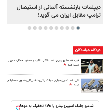
دیپلمات بازنشسته آلمانی از استیصال
بع
ترامپ مقابل ایران می گوید!
ها
دیدگاه خوانندگان
فریاد تند هادی چوپان؛‌ شما دلقکید | اگر مرد هستید افتخارات من را
کسب کنید
تایید شد: تحویل هزاران موشک پاتریوت آمریکایی به این همسایگان
ایران
بک!
شامپو جلبک اسپیرولینارو با ۴۵٪ تخفیف به موهات