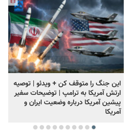
پرسشنامه و
دریافت راه
حل
این جنگ را متوقف کن + ویدئو | توصیه
پرو
ارتش آمریکا به ترامپ | توضیحات سفیر
لح
پیشین آمریکا درباره وضعیت ایران و
آس
آمریکا