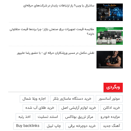
سانترال یا ویپ؟ راز ارتباطات پایدار در شرکت‌های حرفه‌ای
مقایسه قیمت تجهیزات برق صنعتی بازار؛ چرا برندها قیمت متفاوتی
دارند؟
نقش مکمل در مسیر ورزشکاران حرفه ای ؛ با حضور رضا علیپور
وبگردی
موتور آسانسور
خرید دستگاه ماساژور بلکر
اجاره ویلا شمال
خرید ادکلن
خرید لوازم آرایشی اصل
خرید طلای آب شده
مزایده خودرو
مرکز تزریق بوتاکس
استند تسلیت
اخذ رتبه
آهنگ جدید
خرید دوچرخه برقی
چاپ لیبل
Buy backlinks