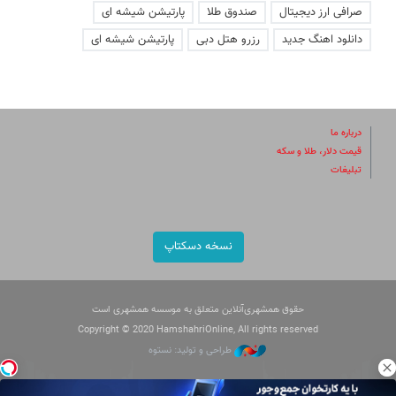
صرافی ارز دیجیتال
صندوق طلا
پارتیشن شیشه ای
دانلود اهنگ جدید
رزرو هتل دبی
پارتیشن شیشه ای
درباره ما
قیمت دلار، طلا و سکه
تبلیغات
نسخه دسکتاپ
حقوق همشهری‌آنلاین متعلق به موسسه همشهری است
Copyright © 2020 HamshahriOnline, All rights reserved
طراحی و تولید: نستوه