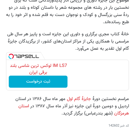
موضوع این جایزه داوری و ارزیابی آثار پدیدآورندگانی است که برای
نخستین بار در رشته های مجموعه شعر یا داستان کوتاه و بلند در دو
ردۀ سنی بزرگسال و کودک و نوجوان دست به قلم شده و اثر خود را به
طبع رسانده‌اند.
خانۀ کتاب مجری برگزاری و داوری این جایزه است و پاییز هر سال طی
مراسمی با همکاری یکی از مراکز استان‌های کشور، از برگزیدگان جایزۀ
گام اول تقدیر به عمل می‌آورد.
IM LS7 لوکس ترین شاسی بلند
برقی ایران
ثبت درخواست
مراسم نخستین دورۀ
جایزۀ گام اول
مهر ماه سال ۱۳۸۶ در استان
اردبیل و دومین دورۀ این جایزه نیز آذر ماه سال ۱۳۸۷ در
استان
هرمزگان
(شهر بندرعباس) برگزار گردید.
کد خبر
142602