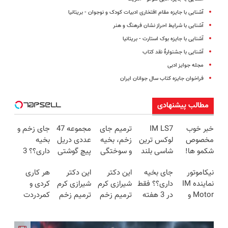
آشنایی با جایزه مقام افتخاری ادبیات کودک و نوجوان - بریتانیا
آشنایی با شرایط احراز نشان فرهنگ و هنر
آشنایی با جایزه بوک استارت - بریتانیا
آشنایی با جشنوارۀ نقد کتاب
مجله جوایز ادبی
فراخوان جایزه کتاب سال جوانان ایران
مطالب پیشنهادی
خبر خوب
IM LS7
ترمیم جای
مجموعه 47
جای زخم و
مخصوص
لوکس ترین
زخم، بخیه
عددی دریل
بخیه
شکمو ها!
شاسی بلند
و سوختگی
پیچ گوشتی
داری؟؟ 3
آسون ترین
برقی ایران
فقط در 3
شارژی
هفته‌ای
نیکاموتور
جای بخیه
این دکتر
این دکتر
هر کاری
روش لاغری
هفته!!😍
(تخفیف به
محوش کن!
نماینده IM
داری؟؟ فقط
شیرازی کرم
شیرازی کرم
کردی و
معرفی شد
مدت
Motor و
در 3 هفته
ترمیم زخم
ترمیم زخم
کمردردت
محدود)
Lynk&Co
ترمیمش
ایرانی را
ایرانی را
درمان نشد؟
در ایران
کن!😍
ساخت!!!
ساخت!!!
پر کردن