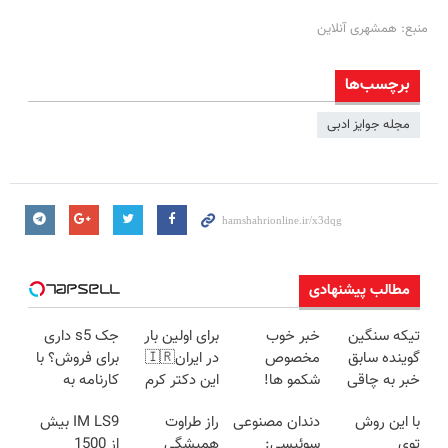
منبع: همشهری آنلاین
برچسب‌ها
مجله جوایز ادبی
مطالب پیشنهادی
تیکه سنگین
خبر خوب
برای اولین بار
جک s5 داری
گوینده سابق
مخصوص
در ایران🇮🇷
برای فروش؟ با
خبر به چاقی
شکمو ها!
این دکتر کرم
کارنامه به
این خانم در
آسون ترین
ترمیم کننده 23
بهترین قیمت
با این روش
دندان مصنوعی
راز طراوت
IM LS9 بیش
برنامه زنده😳
روش لاغری
روزه ساخت!
بفروش!
توی
سوئیسی:
همیشگی
از 1500
ببین چیشد
معرفی شد