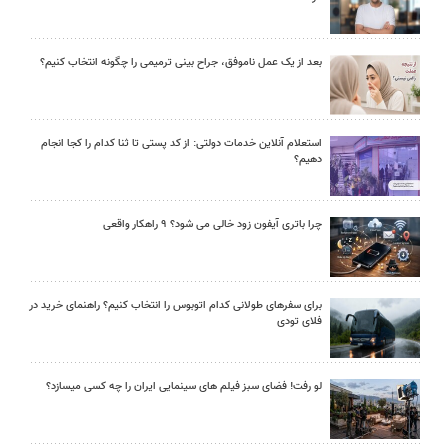
بعد از یک عمل ناموفق، جراح بینی ترمیمی را چگونه انتخاب کنیم؟
استعلام آنلاین خدمات دولتی: از کد پستی تا ثنا کدام را کجا انجام
دهیم؟
چرا باتری آیفون زود خالی می شود؟ ۹ راهکار واقعی
برای سفرهای طولانی کدام اتوبوس را انتخاب کنیم؟ راهنمای خرید در
فلای تودی
لو رفت! فضای سبز فیلم های سینمایی ایران را چه کسی میسازد؟