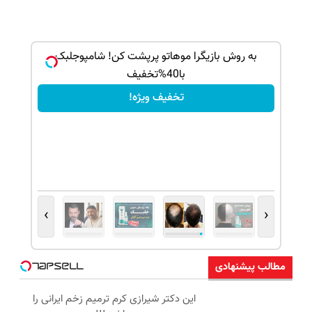
بک!
به روش بازیگرا موهاتو پرپشت کن! شامپوجلبک
با40%تخفیف
تخفیف ویژه!
›
‹
مطالب پیشنهادی
این دکتر شیرازی کرم ترمیم زخم ایرانی را