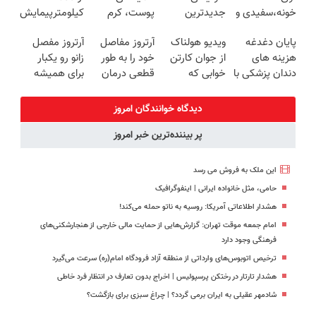
خونه،سفیدی و
جدیدترین
پوست، کرم
کیلومترپیمایش
زیبایی دندوناتو
فناوری اروپا،
جوانساز جلبک
با یکبار شارژ
پایان دغدغه
ویدیو هولناک
آرتروز مفاصل
آرتروز مفصل
برگردون
سبک و مقاوم |
با 45%تخفیف
هزینه های
از جوان کارتن
خود را به طور
زانو رو یکبار
(40%off)
پرداخت قسطی
دندان پزشکی با
خوابی که
قطعی درمان
برای همیشه
پک سفید
میلیاردر شد.
کنید!
درمان کن!
کننده خانگی
آموزش رایگان
◗پرسش‌نامه◖
◗پرسش‌نامه◖
دیدگاه خوانندگان امروز
پر بیننده‌ترین خبر امروز
این ملک به فروش می رسد
حامی، مثل خانواده ایرانی | اینفوگرافیک
هشدار اطلاعاتی آمریکا: روسیه به ناتو حمله می‌کند!
امام جمعه موقت تهران: گزارش‌هایی از حمایت مالی خارجی از هنجارشکنی‌های
فرهنگی وجود دارد
ترخیص اتوبوس‌های وارداتی از منطقه آزاد فرودگاه امام(ره) سرعت می‌گیرد
هشدار تارتار در رختکن پرسپولیس | اخراج بدون تعارف در انتظار فرد خاطی
شادمهر عقیلی به ایران برمی گردد؟ | چراغ سبزی برای بازگشت؟