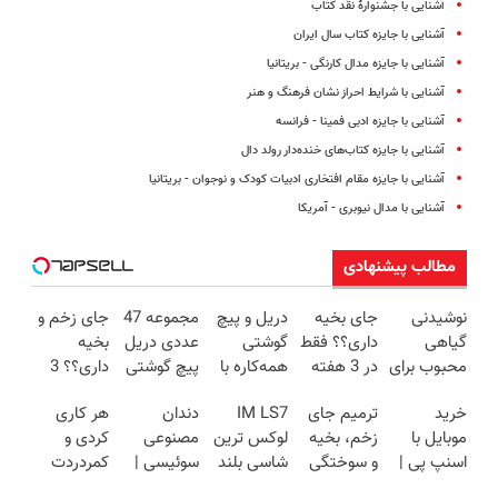
آشنایی با جشنوارۀ نقد کتاب
آشنایی با جایزه کتاب سال ایران
آشنایی با جایزه مدال کارنگی - بریتانیا
آشنایی با شرایط احراز نشان فرهنگ و هنر
آشنایی با جایزه ادبی فمینا - فرانسه
آشنایی با جایزه کتاب‌های خنده‌دار رولد دال
آشنایی با جایزه مقام افتخاری ادبیات کودک و نوجوان - بریتانیا
آشنایی با مدال نیوبری - آمریکا
مطالب پیشنهادی
نوشیدنی
جای بخیه
دریل و پیچ
مجموعه 47
جای زخم و
گیاهی
داری؟؟ فقط
گوشتی
عددی دریل
بخیه
محبوب برای
در 3 هفته
همه‌کاره با
پیچ گوشتی
داری؟؟ 3
افراد دارای
ترمیمش
گیربکس
شارژی
هفته‌ای
خرید
ترمیم جای
IM LS7
دندان
هر کاری
اضافه وزن!
کن!😍
هوشمند ⚙️
(تخفیف به
محوش کن!
موبایل با
زخم، بخیه
لوکس ترین
مصنوعی
کردی و
60%تخفیف
(نصف
مدت
اسنپ پی |
و سوختگی
شاسی بلند
سوئیسی |
کمردردت
قیمت بازار
محدود)
در ۴ قسط
فقط در 3
برقی ایران
سبک،
درمان نشد؟
🔥)