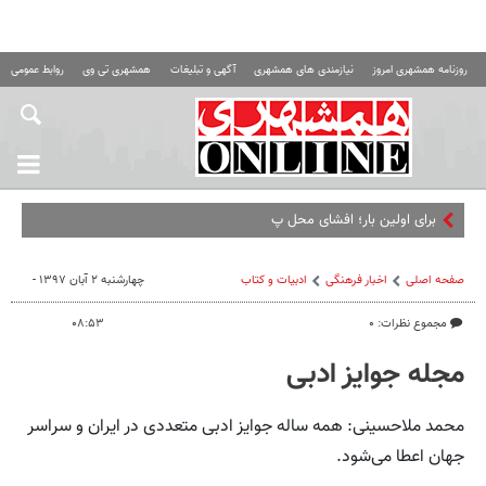
روزنامه همشهری امروز
نیازمندی های همشهری
آگهی و تبلیغات
همشهری تی وی
روابط عمومی ه
برای اولین بار؛ افشای محل پناهگاه‌ رهبر ش
صفحه اصلی
اخبار فرهنگی
ادبیات و کتاب
چهارشنبه ۲ آبان ۱۳۹۷ -
مجموع نظرات: ۰
۰۸:۵۳
مجله جوایز ادبی
محمد ملاحسینی: همه ساله جوایز ادبی متعددی در ایران و سراسر
جهان اعطا می‌شود.