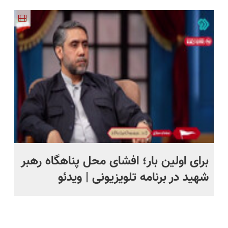
بدون سود و
هفته!!😍
مقاوم،
پر کردن
کارمزد!
طبیعی!
پرسشنامه و
ویزیت
دریافت راه
رایگان+پرداخت
حل
اقساطی😍
برای اولین بار؛ افشای محل پناهگاه‌ رهبر
پی
شهید در برنامه تلویزیونی | ویدئو
سپ