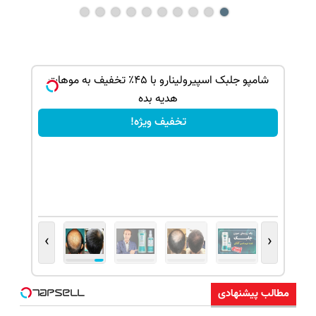
ک جهت
شامپو جلبک اسپیرولینارو با ۴۵٪ تخفیف به موهات
هدیه بده
تخفیف ویژه!
›
‹
مطالب پیشنهادی