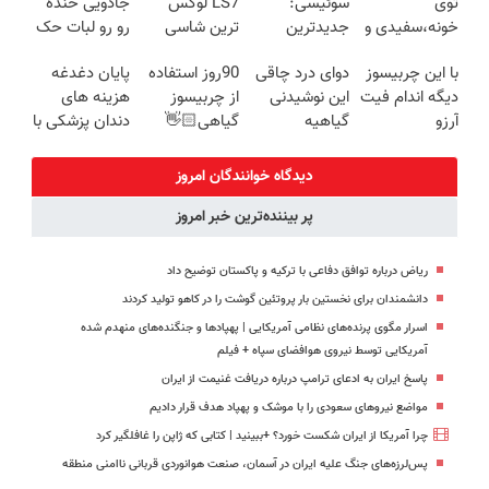
توی
سوئیسی:
LS7 لوکس
جادویی خنده
ببین چیشد
معرفی شد
خونه،سفیدی و
جدیدترین
ترین شاسی
رو رو لبات حک
زیبایی دندوناتو
فناوری اروپا،
بلند برقی ایران
میکنه
با این چربیسوز
دوای درد چاقی
90روز استفاده
پایان دغدغه
برگردون
سبک و مقاوم |
در باشگاه
خرید40%تخفیف
دیگه اندام فیت
این نوشیدنی
از چربیسوز
هزینه های
(40%off)
پرداخت قسطی
انقلاب
آرزو
گیاهیه
گیاهی👋🏻
دندان پزشکی با
نیست(تخفیف
خدافظی
پک سفید
تا امشب)
همیشگی با
کننده خانگی
دیدگاه خوانندگان امروز
چاقی!خرید با
پر بیننده‌ترین خبر امروز
تخفیف
ریاض درباره توافق دفاعی با ترکیه و پاکستان توضیح داد
دانشمندان برای نخستین بار پروتئین گوشت را در کاهو تولید کردند
اسرار مگوی پرنده‌های نظامی آمریکایی | پهپادها و جنگنده‌های منهدم شده
آمریکایی توسط نیروی هوافضای سپاه + فیلم
پاسخ ایران به ادعای ترامپ درباره دریافت غنیمت از ایران
مواضع نیروهای سعودی را با موشک و پهپاد هدف قرار دادیم
چرا آمریکا از ایران شکست خورد؟ +ببینید | کتابی که ژاپن را غافلگیر کرد
پس‌لرزه‌های جنگ علیه ایران در آسمان، صنعت هوانوردی قربانی ناامنی منطقه