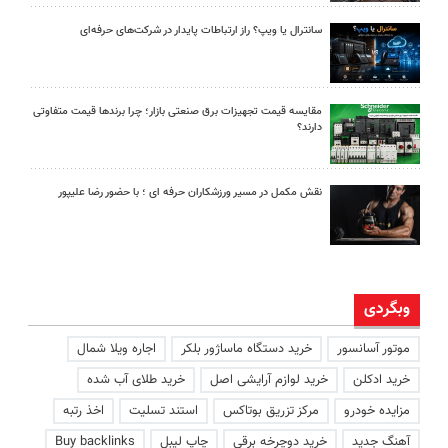
سانترال یا ویپ؟ راز ارتباطات پایدار در شرکت‌های حرفه‌ای
مقایسه قیمت تجهیزات برق صنعتی بازار؛ چرا برندها قیمت متفاوتی
دارند؟
نقش مکمل در مسیر ورزشکاران حرفه ای ؛ با حضور رضا علیپور
وبگردی
موتور آسانسور
خرید دستگاه ماساژور بلکر
اجاره ویلا شمال
خرید ادکلن
خرید لوازم آرایشی اصل
خرید طلای آب شده
مزایده خودرو
مرکز تزریق بوتاکس
استند تسلیت
اخذ رتبه
آهنگ جدید
خرید دوچرخه برقی
چاپ لیبل
Buy backlinks