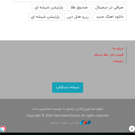
صرافی ارز دیجیتال
صندوق طلا
پارتیشن شیشه ای
دانلود اهنگ جدید
رزرو هتل دبی
پارتیشن شیشه ای
درباره ما
قیمت دلار، طلا و سکه
تبلیغات
نسخه دسکتاپ
حقوق همشهری‌آنلاین متعلق به موسسه همشهری است
Copyright © 2020 HamshahriOnline, All rights reserved
طراحی و تولید: نستوه