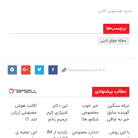
منبع: همشهری آنلاین
برچسب‌ها
مجله جوایز ادبی
مطالب پیشنهادی
تیکه سنگین
خبر خوب
این دکتر
اکانت هوش
گوینده سابق
مخصوص
شیرازی کرم
مصنوعی ارزان
خبر به چاقی
شکمو ها!
ترمیم زخم
شد !!!
این خانم در
آسون ترین
ایرانی را
با این روش
دندان مصنوعی
بازدید از IM
این جعبه ی
برنامه زنده😳
روش لاغری
ساخت!!!