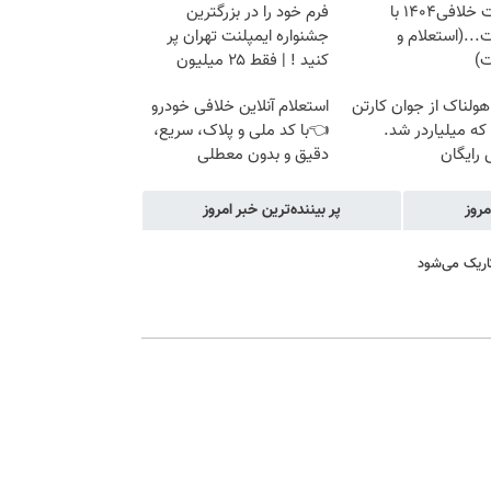
دریافت خلافی۱۴۰۴ با
فرم خود را در بزرگترین
...(استعلام و
جشنواره ایمپلنت تهران پر
ت)
کنید ! | فقط ۲۵ میلیون
هولناک از جوان کارتن
استعلام آنلاین خلافی خودرو
که میلیاردر شد.
👈با کد ملی و پلاک، سریع،
رایگان
دقیق و بدون معطلی
مروز
پر بیننده‌ترین خبر امروز
اریک می‌شود