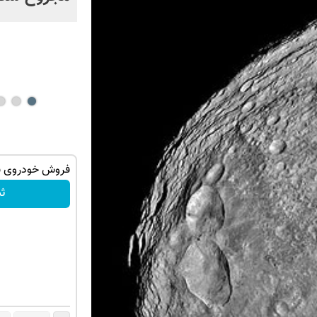
تهران خوش
با این روش توی خونه،سفیدی و زیبایی
فروش خودروی شم
دندوناتو برگردون(40%off)
ث
تخفیف ویژه!