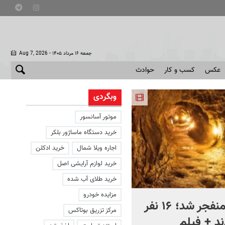
- جمعه ۱۶ مرداد ۱۴۰۵
Aug 7, 2026
عکس
کسب و کار
حوادث
وبگردی
موتور آسانسور
خرید دستگاه ماساژور بلکر
اجاره ویلا شمال
خرید ادکلن
خرید لوازم آرایشی اصل
خرید طلای آب شده
مزایده خودرو
معدن طلا منفجر شد؛ ۱۶ نفر
خنثی‌سازی فوق پیشرفته
مرکز تزریق بوتاکس
د + فیلم
ربات جدید روسیه! + فیلم |