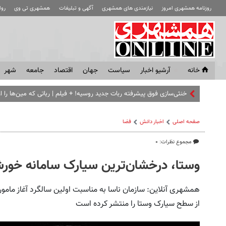
روزنامه همشهری امروز
نیازمندی های همشهری
آگهی و تبلیغات
همشهری تی وی
رو
خانه
آرشیو اخبار
سياست
جهان
اقتصاد
جامعه
شهر
خنثی‌سازی فوق پیشرفته ربات جدید روسیه! + فیلم | رباتی که مین‌ها را ا
صفحه اصلی
اخبار دانش
فضا
مجموع نظرات: ۰
وستا، درخشان‌ترین سیارک سامانه خور
همشهری آنلاین: سازمان ناسا به مناسبت اولین سالگرد آغاز مامو
از سطح سیارک وستا را منتشر کرده است