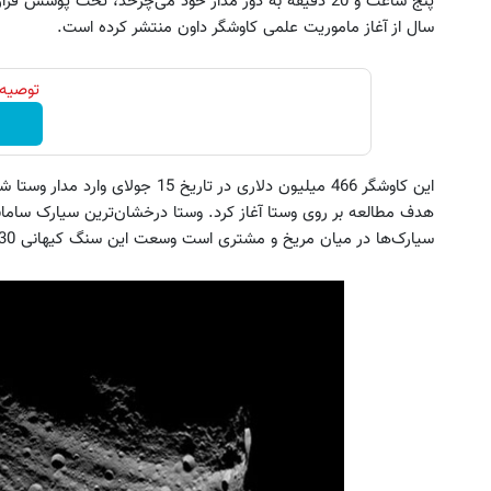
پنج ساعت و 20 دقیقه به دور مدار خود می‌چرخد، تحت پوشش
سال از آغاز ماموریت علمی کاوشگر داون منتشر کرده است.
توصیه 
این کاوشگر 466 میلیون دلاری در تاریخ
هدف مطالعه بر روی وستا آغاز کرد. وستا درخشان‌ترین سیارک ساما
سیارک‌ها در میان مریخ و مشتری است وسعت این سنگ کیهانی 530 کیلومتر است.