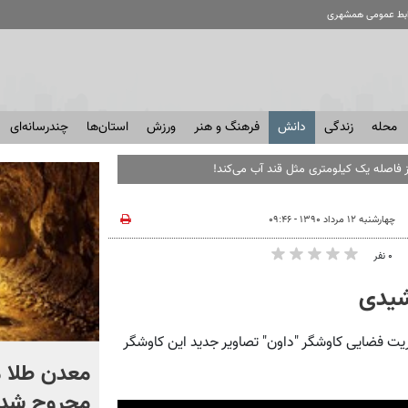
ابط عمومی همشهری
محله
زندگی
دانش
فرهنگ و هنر
ورزش
استان‌ها
چندرسانه‌ای
ز فاصله یک کیلومتری مثل قند آب می‌کند!
چهارشنبه ۱۲ مرداد ۱۳۹۰ - ۰۹:۴۶
۰ نفر
شیدی
ریت فضایی کاوشگر "داون" تصاویر جدید این کاوشگر
اگر یک‌بار دیگر ایران به ما
حمله کند فلج می شویم
مجروح شدن