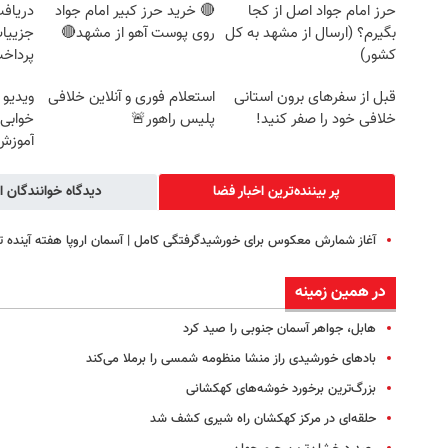
حرز امام جواد اصل از کجا
🔴 خرید حرز کبیر امام جواد
بگیرم؟ (ارسال از مشهد به کل
روی پوست آهو از مشهد🔴
جزییات
کشور)
پرداخ
قبل از سفرهای برون استانی
استعلام فوری و آنلاین خلافی
ویدیو 
خلافی خود را صفر کنید!
پلیس راهور🚨
خوابی 
آموزش 
پر بیننده‌ترین اخبار فضا
دیدگاه خوانندگان ا
آغاز شمارش معکوس برای خورشیدگرفتگی کامل | آسمان اروپا هفته آینده ت
در همین زمینه
هابل، جواهر آسمان جنوبی را صید کرد
بادهای خورشیدی راز منشا منظومه شمسی را برملا می‌کند
بزرگ‌ترین برخورد خوشه‌های کهکشانی
حلقه‌ای در مرکز کهکشان راه شیری کشف شد