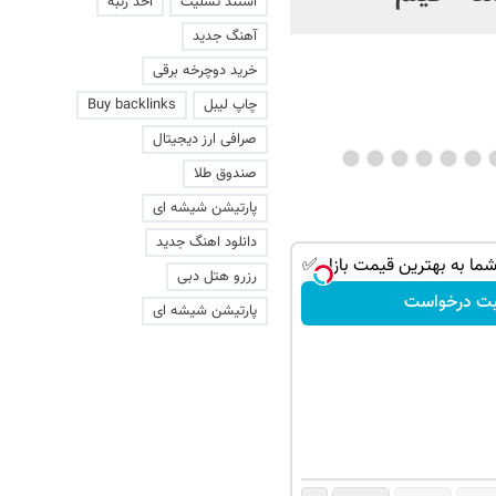
استند تسلیت
اخذ رتبه
رباتی که مین‌ها را از فاصله
آهنگ جدید
یک کیلومتری مثل قند آب
خرید دوچرخه برقی
می‌کند!
چاپ لیبل
Buy backlinks
صرافی ارز دیجیتال
صندوق طلا
پارتیشن شیشه ای
دانلود اهنگ جدید
ا به بهترین قیمت بازار ✅
رزرو هتل دبی
بت درخواست
پارتیشن شیشه ای