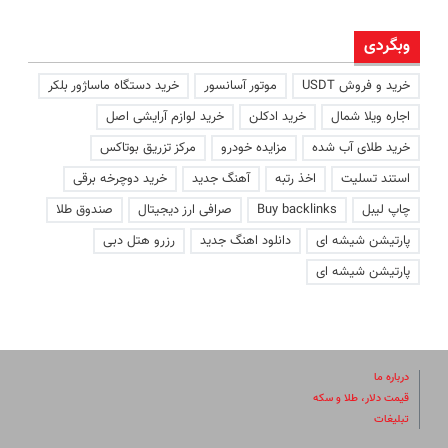
وبگردی
خرید و فروش USDT
موتور آسانسور
خرید دستگاه ماساژور بلکر
اجاره ویلا شمال
خرید ادکلن
خرید لوازم آرایشی اصل
خرید طلای آب شده
مزایده خودرو
مرکز تزریق بوتاکس
استند تسلیت
اخذ رتبه
آهنگ جدید
خرید دوچرخه برقی
چاپ لیبل
Buy backlinks
صرافی ارز دیجیتال
صندوق طلا
پارتیشن شیشه ای
دانلود اهنگ جدید
رزرو هتل دبی
پارتیشن شیشه ای
درباره ما
قیمت دلار، طلا و سکه
تبلیغات