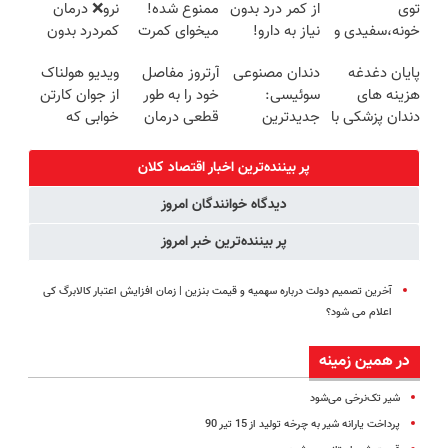
توی
از کمر درد بدون
ممنوع شده!
نرو❌ درمان
خونه،سفیدی و
نیاز به دارو!
میخوای کمرت
کمردرد بدون
زیبایی دندوناتو
(◂پرسش‌نامه)
رو در منزل
قرص و دارو
پایان دغدغه
دندان مصنوعی
آرتروز مفاصل
ویدیو هولناک
برگردون
درمان کنی؟
هزینه های
سوئیسی:
خود را به طور
از جوان کارتن
(40%off)
((پرسش‌نامه))
دندان پزشکی با
جدیدترین
قطعی درمان
خوابی که
پک سفید
فناوری اروپا،
کنید!
میلیاردر شد.
کننده خانگی
سبک و مقاوم |
◗پرسش‌نامه◖
آموزش رایگان
پر بیننده‌ترین اخبار اقتصاد كلان
پرداخت قسطی
دیدگاه خوانندگان امروز
پر بیننده‌ترین خبر امروز
آخرین تصمیم دولت درباره سهمیه و قیمت بنزین | زمان افزایش اعتبار کالابرگ کی
اعلام می شود؟
در همین زمینه
شیر تک‌نرخی می‌شود
پرداخت یارانه شیر به چرخه تولید از 15 تیر 90