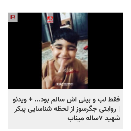
کمترین
ترمیمش
سوپرمن😉
گوشتی رو با
درمان نشد؟
🔥)
قیمت 🔥
کن!😍
(مجموعه47عددی
گارانتی و
پر کردن
با گارانتی
نصف قیمت
پرسشنامه و
تعویض)
بخر!😉
دریافت راه
حل
فقط لب و بینی اش سالم بود... + ویدئو
تا
| روایتی جگرسوز از لحظه شناسایی پیکر
مر
شهید ۷ساله میناب