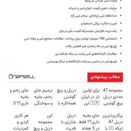
قیمت شیر استانی می‌شود
جزئیات تغییر قیمت انواع شیر و لبنیات
خداحافظ شیر یارانه‌ای، سلام شیر آزاد
شیر و حکایت پوکی‌ استخوان
پشت‌پرده افزایش خودسرانه قیمت شیر در بازار
اختصاص 100 میلیارد تومان برای پرداخت مطالبات صنایع شیر و مواد لبنی
توزیع شیر در ماه رمضان هم کاهش یافت
مطالبات کارخانه‌های شیر پشت در ستاد هدفمندی
توزیع شیر در مدارس پسرانه دانشگاه‌ها و مراکز بهزیستی
مطالب پیشنهادی
مجموعه 47
برای اولین
دریل و پیچ
ترمیم جای
جای زخم و
عددی دریل
بار در ایران
گوشتی
زخم، بخیه
بخیه
پیچ گوشتی
🇮🇷 این
همه‌کاره با
و سوختگی
داری؟؟ 3
شارژی
دکتر کرم
گیربکس
فقط در 3
هفته‌ای
پرکاربردترین
جای بخیه
دریل
این
هر کاری
(تخفیف به
ترمیم کننده
هوشمند ⚙️
هفته!!😍
محوش کن!
دریل 47
داری؟؟ فقط
شارژی با
مجموعه
کردی و
مدت
23 روزه
(نصف
تیکه 👈🏻 با
در 3 هفته
قدرت
دریل و پیچ
کمردردت
محدود)
ساخت!
قیمت بازار