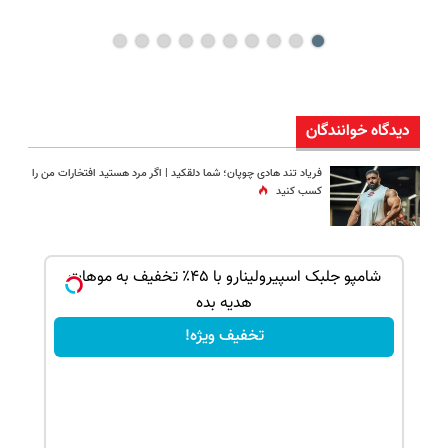
دیدگاه خوانندگان
فریاد تند هادی چوپان؛‌ شما دلقکید | اگر مرد هستید افتخارات من را
کسب کنید
ک جهت
شامپو جلبک اسپیرولینارو با ۴۵٪ تخفیف به موهات
هدیه بده
تخفیف ویژه!