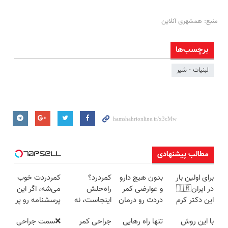
منبع: همشهری آنلاین
برچسب‌ها
لبنیات - شیر
مطالب پیشنهادی
برای اولین بار
بدون هیچ دارو
کمردرد؟
کمردردت خوب
در ایران🇮🇷
و عوارضی کمر
راه‌حلش
می‌شه، اگر این
این دکتر کرم
دردت رو درمان
اینجاست، نه
پرسشنامه رو پر
ترمیم کننده 23
کن!
توی داروخونه
کنی!!
با این روش
تنها راه رهایی
جراحی کمر
❌سمت جراحی
روزه ساخت!
(پرسش‌نامه)