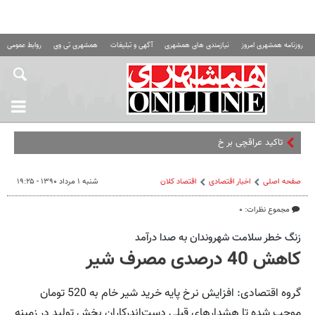
روزنامه همشهری امروز
نیازمندی های همشهری
آگهی و تبلیغات
همشهری تی وی
روابط عمومی ه
تاکید عراقچی بر خونخواهی در ی
صفحه اصلی
اخبار اقتصادی
اقتصاد كلان
شنبه ۱ مرداد ۱۳۹۰ - ۱۹:۲۵
مجموع نظرات: ۰
زنگ خطر سلامت شهروندان به صدا درآمد
کاهش 40 درصدی مصرف شیر
گروه اقتصادی: افزایش نرخ پایه خرید شیر خام به 520 تومان
موجب شده تا هشدارهای قبلی دست‌اندرکاران بخش تولید در زمینه