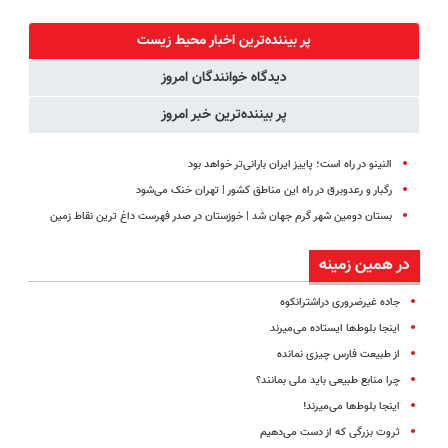
نیاز به دارو!
فناوری اروپا،
کنید!
درمان کن!
(◂پرسش‌نامه)
سبک و مقاوم |
◗پرسش‌نامه◖
◗پرسش‌نامه◖
پر بیننده‌ترین اخبار محیط زیست
پرداخت قسطی
دیدگاه خوانندگان امروز
پر بیننده‌ترین خبر امروز
النینو در راه است؛ پاییز ایران بارانی‌تر خواهد بود
رگبار و رعدوبرق در راه این مناطق کشور | تهران خنک می‌شود
بستان دومین شهر گرم جهان شد | خوزستان در صدر فهرست داغ‌ ترین نقاط زمین
در همین زمینه
جاده غیرضروری دراشترانکوه
اینجا بلوط‌ها ایستاده می‌میرند
از طبیعت فارس چیزی نمانده
چرا منابع طبیعی باید ملی بمانند؟
اینجا بلوط‌ها می‌میرند!
ثروت‌ بزرگی که از دست می‌دهیم