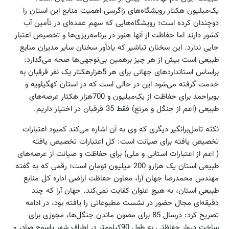
یک‌میلیون‌ هکتار رویشگاه‌های زاگرسی اهمیت منابع این استان را
دوچندان کرده است؛ رویشگاه‌هایی که سهم عمده‌ای در تأمین آب
کشور دارند اما حفاظت از آنها هنوز در برنامه‌ریزی‌ها و تخصیص اعتبار
جایی ندارد. این سخنان تباشیر که یادآور سخنان سایر مدیران منابع
طبیعی است بیش از هر چیز برهمین بی‌توجهی‌ها صحه می‌گذارد:
براساس استانداردهای جهانی برای هر 5هزارهکتار یک نفر قرقبان به
خدمت گرفته می‌شود این در حالی است که در استان کهگیلویه و
بویراحمد برای حفاظت از یک‌میلیون‌ و 700هزار هکتار عرصه‌های
طبیعی (اعم از جنگل و مرتع) فقط 35 قرقبان در اختیار داریم.
نکته تامل‌برانگیز دیگری که وی به آن اشاره می‌کند کمبود اعتبارات
تخصیص یافته برای صیانت است: کل اعتبارات تخصیص یافته
( اعم از اعتبارات استانی و ملی) برای حفاظت و صیانت از عرصه‌های
طبیعی استان یک هزارو 200 میلیون تومان است؛ رقمی که به گفته
مهندس محمدرضا جهان آرا، معاون حفاظت اراضی اداره کل منابع
طبیعی استان، به هیچ عنوان کفایت نمی‌کند. جهان آرا که چند
دقیقه‌ای مجال حضور در نشست مطبوعاتی را یافته بود، در ادامه
تصریح کرد: درسال 85 برای مصون ماندن جنگل‌ها، مجوزی برای
ساخت دیوار حفاظتی به طول 90کیلومتر در اطراف شهر یاسوج صادر و