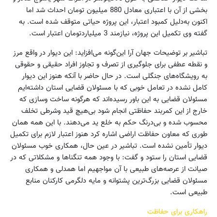
بخشی از آن با اعتباری معادل 880 میلیون تومان احداث شد اما
اکنون به‌دلیل کمبود اعتبار، این پروژه حیاتی متوقف شده است. به
گفته وی تکمیل این پروژه، نیازمند 3 میلیاردتومان اعتبار است.
تباشیر بر توضیحات جهان آرا این‌گونه می‌افزاید: این دیوار در واقع مرز
و نقطه عطفی برای جلوگیری از تصرف و تجاوز افراد حقیقی و حقوقی
به رویشگاه‌های جنگلی است. در حال حاضر با آنکه هنوز این دیوار
کامل نشده در تعامل خوبی که با مسئولان قضایی استان داشته‌ایم
مسئولان قضایی به این باور رسیده‌اند که هرگونه ساخت وسازی که
خارج از این کمربند حفاظتی انجام شود بی‌هیچ قید وشرطی تخلف
محسوب شده و بی‌درنگ حکم به خلع ید می‌دهند. با این همه همان
طوری که معاون حفاظت اراضی اشاره کرد هنوز اعتبار لازم برای تکمیل
دیوار تأمین نشده است. تباشیر در عین حال، همکاری خوب مسئولان
قضایی استان را ستود و گفت: با وجود همه تنگناها و مشکلاتی که در
صیانت از عرصه‌های طبیعی با آن مواجهیم اما همدلی و همکاری
مسئولان قضایی بزرگ‌ترین پشتوانه و مایه دلگرمی کارکنان منابع
طبیعی است.
راهکاری برای حفاظت