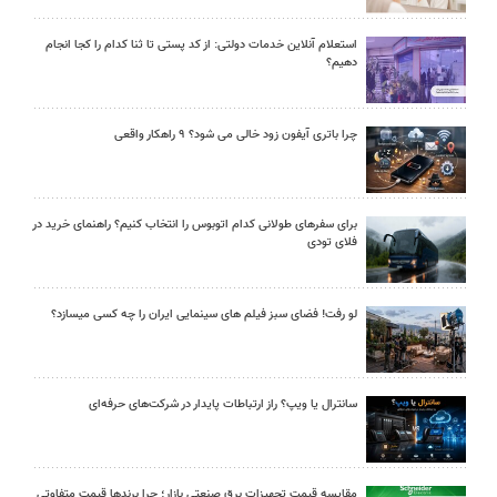
استعلام آنلاین خدمات دولتی: از کد پستی تا ثنا کدام را کجا انجام
دهیم؟
چرا باتری آیفون زود خالی می شود؟ ۹ راهکار واقعی
برای سفرهای طولانی کدام اتوبوس را انتخاب کنیم؟ راهنمای خرید در
فلای تودی
لو رفت! فضای سبز فیلم های سینمایی ایران را چه کسی میسازد؟
سانترال یا ویپ؟ راز ارتباطات پایدار در شرکت‌های حرفه‌ای
مقایسه قیمت تجهیزات برق صنعتی بازار؛ چرا برندها قیمت متفاوتی