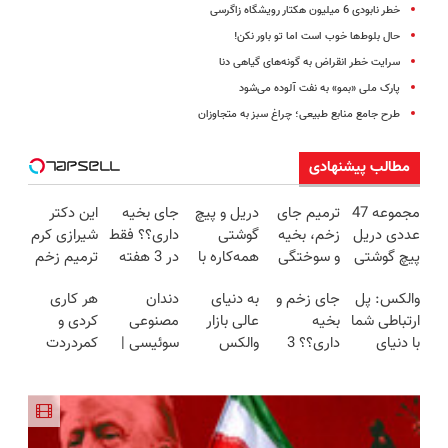
خطر نابودی 6 میلیون هکتار رویشگاه زاگرسی
حال بلوط‌ها خوب است اما تو باور نکن!
سرایت خطر انقراض به‌ گونه‌های گیاهی دنا
پارک ملی «بمو» به نفت آلوده می‌شود
طرح جامع منابع طبیعی؛ چراغ سبز به متجاوزان
مطالب پیشنهادی
مجموعه 47
ترمیم جای
دریل و پیچ
جای بخیه
این دکتر
عددی دریل
زخم، بخیه
گوشتی
داری؟؟ فقط
شیرازی کرم
پیچ گوشتی
و سوختگی
همه‌کاره با
در 3 هفته
ترمیم زخم
شارژی
فقط در 3
گیربکس
ترمیمش
ایرانی را
والکس: پل
جای زخم و
به دنیای
دندان
هر کاری
(تخفیف به
هفته!!😍
هوشمند ⚙️
کن!😍
ساخت!!!
ارتباطی شما
بخیه
عالی بازار
مصنوعی
کردی و
مدت
(نصف
با دنیای
داری؟؟ 3
والکس
سوئیسی |
کمردردت
محدود)
قیمت بازار
سرمایه‌گذاری
هفته‌ای
خوش
سبک،
درمان نشد؟
🔥)
دیجیتال
محوش کن!
آمدید! ترید
مقاوم،
پر کردن
را آغاز کنید!
طبیعی!
پرسشنامه و
ویزیت
دریافت راه