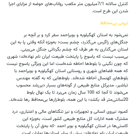
کنترل سالانه 7/1‌میلیون‌ متر مکعب رواناب‌های حوضه از مزایای اجرا
شدن این طرح است.
ثروتی بی‌محافظ
نمی‌شود به استان کهگیلویه و بویراحمد سفر کرد و بر آنچه بر
جنگل‌های زاگرس می‌گذرد، چشم بست؛ به‌ویژه آنکه وقتی پا به این
استان می‌گذاری به هر طرف که چشم بگردانی جنگل می‌بینی.
بی‌سبب نیست که یاسوج را پایتخت طبیعت ایران نام نهاده‌اند؛ شهری
که چون نگینی با بلوط‌ها احاطه شده‌است اما این ویژگی یاسوج نیست
که همه فضاهای شهری و روستایی استان کهگیلویه و بویراحمد با
بلوط‌های کهنسال احاطه شده‌اند. بلوط‌هایی که به گفته مهندس
تباشیر، مدیرکل منابع طبیعی از گونه‌های بسیار دیررشد محسوب
می‌شوند تا آنجا که 100 سال زمان می‌برد تا یک نهال بلوط
20سانتی‌متر قد بکشد؛ با این همه، بلوط‌زارها بی‌محافظ رها شده‌اند.
کمبود نیروی انسانی و تجهیزات و نیز تنگناهای مالی و اعتباری، درد
مشترک همه ادارات کل منابع طبیعی کشور است، به‌ویژه این
کاستی‌ها در استان کهگیلویه و بویر احمد -که بحق آن را پایتخت
طبیعت ایران نام نهاده‌اند- بیش از سایر استان‌ها نمایان است.