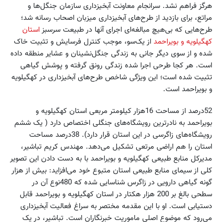
هرگز فراهم نشد. سرانجام معاونت آبخیزداری سازمان جنگل‌ها و
مراتع، برای بازدید از طرح‌های آبخیزداری میزبان اصحاب رسانه شد؛
طرح‌هایی که بی‌هیچ مبالغه‌ای اجرای آنها در طبیعت سرسبز
استان
کهگیلویه و بویراحمد
از یک‌سو، موجب کنترل فرسایش و تثبیت خاک
شده و از سوی دیگر جانی به زندگی جنگل‌نشینان و عشایر منطقه داده
است. هر کجا طرحی اجرا شده زندگی رونق گرفته و پوشش گیاهی
تثبیت شده است؛ این ویژگی شاخص طرح‌های آبخیزداری در کهگیلویه
و بویراحمد است.
52‌درصد از مساحت 16هزار کیلومتر مربعی استان کهگیلویه و
بویراحمد به نادرترین رویشگاه‌های جنگلی اختصاص دارد ( یک ششم
رویشگاه‌های زاگرسی در این استان قرار دارد). 38‌درصد مساحت
استان را هم اراضی مرتعی تشکیل می‌دهد. مهندس کریم تباشیر،
مدیرکل منابع طبیعی کهگیلویه و بویراحمد با به دست دادن این تصویر
کلی از سیمای منابع طبیعی استان متبوع خود می‌افزاید: بیش از هزار
گونه گیاهی دارویی در زاگرس شناسایی شده که 480نوع آن در
سطحی بالغ بر 200 هزار هکتار در استان کهگیلویه و بویراحمد قابل
دستیابی است. او با این مقدمه مختصر به سراغ فعالیت آبخیزداری
می‌رود که موضوع اصلی ماموریت خبرنگاران است. تباشیر، در یک