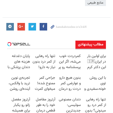
منابع طبیعی
مطالب پیشنهادی
برای اولین بار
کمردردت خوب
تنها راه رهایی
پایان دغدغه
در ایران🇮🇷
می‌شه، اگر این
از کمر درد بدون
هزینه های
این دکتر کرم
پرسشنامه رو پر
نیاز به دارو!
دندان پزشکی با
ترمیم کننده 23
کنی!!
(◂پرسش‌نامه)
پک سفید
با این روش
بدون هیچ دارو
جراحی کمر
تجربه‌ی نوین
روزه ساخت!
کننده خانگی
توی
و عوارضی کمر
ممنوع شده!
ترید با والکس،
خونه،سفیدی و
دردت رو درمان
میخوای کمرت
آینده‌ای روشن
زیبایی دندوناتو
کن!
رو در منزل
در انتظار
تنها راه رهایی
دندان مصنوعی
آرتروز مفاصل
آرتروز مفصل
برگردون
(پرسش‌نامه)
درمان کنی؟
شماست
از کمر درد رو
سوئیسی:
خود را به طور
زانو رو یکبار
(40%off)
((پرسش‌نامه))
میدونی؟ بدون
جدیدترین
قطعی درمان
برای همیشه