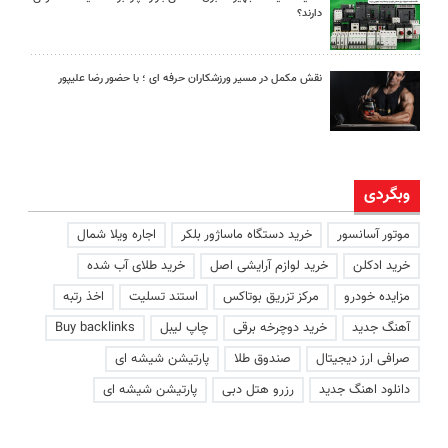
دارند؟
نقش مکمل در مسیر ورزشکاران حرفه ای ؛ با حضور رضا علیپور
وبگردی
موتور آسانسور
خرید دستگاه ماساژور بلکر
اجاره ویلا شمال
خرید ادکلن
خرید لوازم آرایشی اصل
خرید طلای آب شده
مزایده خودرو
مرکز تزریق بوتاکس
استند تسلیت
اخذ رتبه
آهنگ جدید
خرید دوچرخه برقی
چاپ لیبل
Buy backlinks
صرافی ارز دیجیتال
صندوق طلا
پارتیشن شیشه ای
دانلود اهنگ جدید
رزرو هتل دبی
پارتیشن شیشه ای