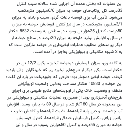
این عملیات که بخش عمده آن اجرایی شده سالانه سبب کنترل
33‌درصد کل رواناب‌های حوضه به میزان 6/6‌میلیون‌ مترمکعب
می‌شود. تأمین آب برای توسعه باغات گردو، سیب و بادام به میزان
3/1میلیون مترمکعب در سال نیز کنترل فرسایش حوضه به میزان
50‌درصد، کنترل 35هزار تن رسوب در سطحی به وسعت 8532 هکتار
در سال و افزایش تولید علوفه به میزان 30‌درصد در سطح حوضه از
دیگر پیامدهای مطلوب عملیات آبخیزداری در حوضه مارگون است که
به 2 شیوه مکانیکی و بیولوژیکی به‌اجرا در آمده است.
به گفته وی، میزان فرسایش درحوضه آبخیز مارگون 12/2 تن در
هکتار است. یکی دیگر از طرح‌های آبخیزداری که خبرنگاران از آن بازدید
کردند، حوضه آبخیز دمچنار بود؛ طرحی که جاویدبخت در باره آن گفت:
این حوضه با 10830 هکتار مساحت به‌دلیل وضعیت توپوگرافی
منطقه و وضعیت خاک یکی از اولویت‌های منابع طبیعی برای اجرای
طرح‌های آبخیزداری بود. از همین‌رو، عملیات مکانیکی و بیولوژیکی در
این محدوده در سال 80 آغاز شد و در سال 89 به پایان رسید. افزایش
آب چشمه‌ها و دِبی پایه آبراهه‌ها، تثبیت آبراهه‌ها و کاهش تخریب
اراضی زراعی، کنترل فرسایش خندقی آبراهه‌ها، کنترل فرسایش
حوضه به میزان 55‌درصد و کنترل 50هزارتن رسوب در سال و نیز