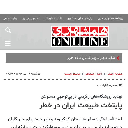
روزنامه همشهری امروز
نیازمندی های همشهری
آگهی و تبلیغات
همشهری تی وی
روابط عمومی ه
شاید ناچار شویم کنترل تنگه هرمز را به ایران وا
صفحه اصلی
اخبار اجتماعی
محیط زیست
دوشنبه ۲۰ تیر ۱۳۹۰ - ۰۴:۴۰
مجموع نظرات: ۰
تهديد رويشگاه‌هاي زاگرسي در بي‌توجهي مسئولان
پایتخت طبیعت ایران در خطر
اسدالله افلاکی: سفر به استان کهگیلویه و بویراحمد برای خبرنگاران
حوزه منابع طبیعی و محیط‌زیست وسوسه‌انگیز است ولو آنکه این