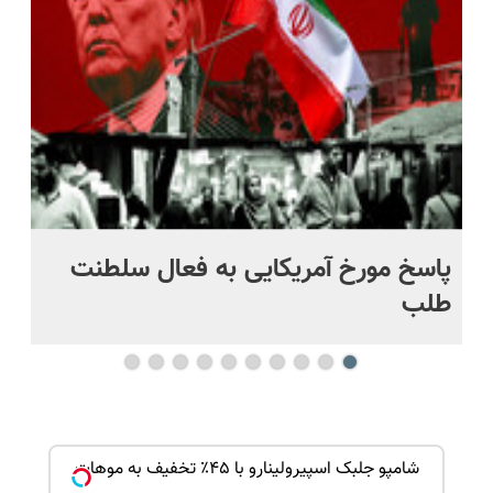
رایگان+پرداخت
حل
اقساطی😍
پاسخ مورخ آمریکایی به فعال سلطنت
با
طلب
ک جهت
شامپو جلبک اسپیرولینارو با ۴۵٪ تخفیف به موهات