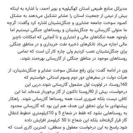
مدیرکل منابع طبیعی استان کهگیلویه و بویر احمد، با اشاره به اینکه
بیش از نیمی از جمعیت استان را عشایر تشکیل می‌دهند به مشکل
کمبود سوخت جامعه عشایری و جنگل‌نشینان اشاره کرد وگفت: گرچه
ما متولی گازرسانی به جنگل‌نشینان و روستاهای جنگلی نیستیم اما
باوجود همه تنگناهای مالی و اعتباری و تا آنجایی که امکانات ناچیز
مالی اجازه می‌داد تانکرهای ذخیره نفت خریداری و در مناطق جنگلی
برای جنگل‌نشینان نصب کردیم ولی چاره کار آن است که تمامی
روستاهای موجود در مناطق جنگلی از گاز‌رسانی بهره‌مند شوند.
وی در ادامه گفت: برای رفع مشکل سوخت عشایر و جنگل‌نشینان، از
هیأت دولت در سفرهای دور دوم وسوم استانی خواستیم که
160روستا، در اولویت اول مشمول گازرسانی شوند.درپی این
درخواست، بیش از 90روستا تاکنون از گاز برخوردار شده‌اند اما این
کافی نیست بلکه ضروری است همه روستاها گازرسانی شوند. راهکار
پیشنهادی ما برای تحقق این هدف هم این بود که گازرسانی محدود
به روستاهایی نشود که فقط در شعاع 5 و 10کیلومتری خطوط انتقال
گاز قرار گرفته‌اند بلکه این شعاع تا 50 کیلومتر افزایش داده
شود.پاسخ به این درخواست معقول و منطقی، کمترین کاری است که