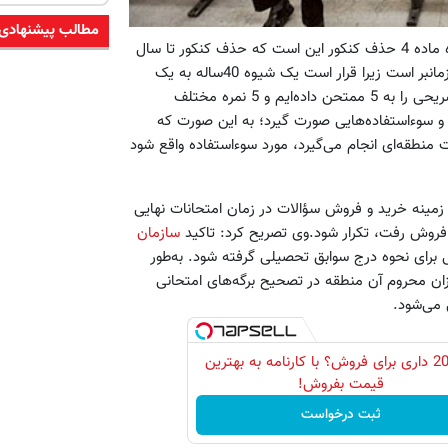
مطالب پیشنهادی
به گزارش مهر، محمدحسین سرورالدین افزود: آخرین تصمیم کارگروه ماده 4 حذف کنکور این است که حذف کنکور تا سال
93 محقق شود و سال 92 آخرین کنکور باشد اما بررسی این موضوع زمانبر است زیرا قرار است یک شیوه 40ساله به یک
شیوه دیگر تغییر کند.وی یادآور شد: به‌طور نمونه یک برگ امتحان تشریحی را به 5 ممتحن داده‌ایم و 5 نمره مختلف
 و سوءاستفاده‌هایی صورت گیرد؛ به این صورت که
منطقه‌ای انجام می‌گیرد، مورد سوءاستفاده واقع شود
مینه خرید و فروش سؤالات در زمان امتحانات نهایی
فروش رفت، تکرار شود.وی تصریح کرد: تاکید
سازمان
 برای نحوه درج سوابق تحصیلی گرفته شود. به‌طور
ن محروم آن منطقه در تصحیح برگه‌های امتحانی
 می‌شود.
پژو 206 داری برای فروش؟ با کارنامه به بهترین
قیمت بفروش!
ثبت درخواست