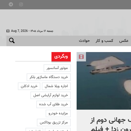
- جمعه ۱۶ مرداد ۱۴۰۵
Aug 7, 2026
عکس
کسب و کار
حوادث
وبگردی
موتور آسانسور
خرید دستگاه ماساژور بلکر
اجاره ویلا شمال
خرید ادکلن
خرید لوازم آرایشی اصل
خرید طلای آب شده
مزایده خودرو
جهانی دوم از
افشای اطلاعات برای ترور
مرکز تزریق بوتاکس
ون زد! + فیلم
بارون ترامپ | ماجرای قرار