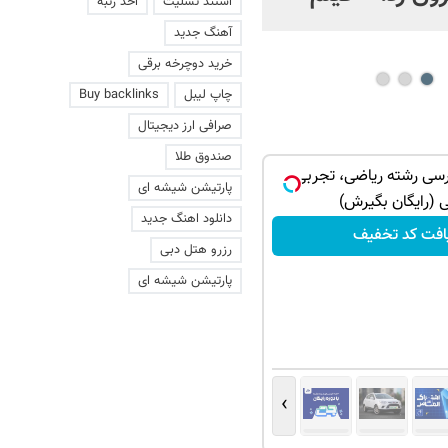
استند تسلیت
اخذ رتبه
عاشقانه با یک زن
آهنگ جدید
خرید دوچرخه برقی
چاپ لیبل
Buy backlinks
صرافی ارز دیجیتال
صندوق طلا
درسی رشته ریاضی، تجربی،
پارتیشن شیشه ای
ی (رایگان بگیرش)
دانلود اهنگ جدید
افت کد تخفیف
رزرو هتل دبی
پارتیشن شیشه ای
›