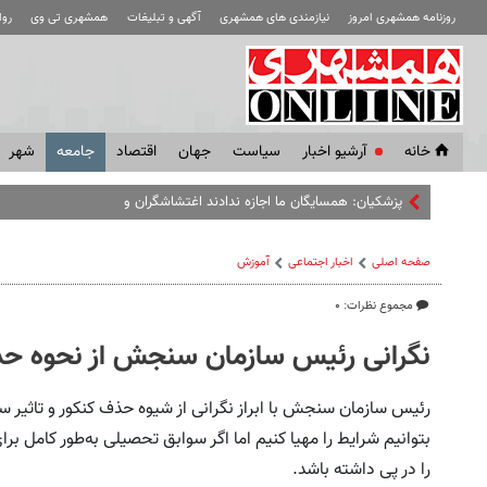
روزنامه همشهری امروز
نیازمندی های همشهری
آگهی و تبلیغات
همشهری تی وی
رو
خانه
آرشیو اخبار
سياست
جهان
اقتصاد
جامعه
شهر
پزشکیان: همسایگان ما اجازه ندادند اغتشاشگران وارد کشور شوند | مبل
صفحه اصلی
اخبار اجتماعی
آموزش
مجموع نظرات: ۰
نگرانی رئیس سازمان سنجش از نحوه حذ
رئیس سازمان سنجش با ابراز نگرانی از شیوه حذف کنکور و تاثیر س
بتوانیم شرایط را مهیا کنیم اما اگر سوابق تحصیلی به‌طور کام
را در پی داشته باشد.