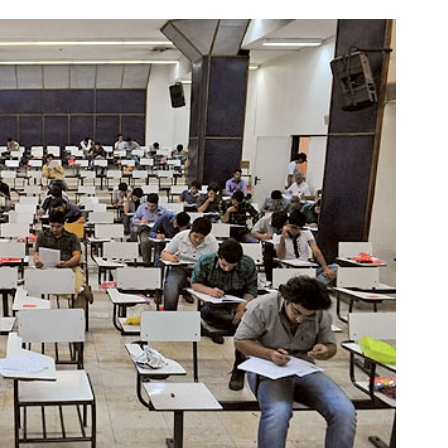
 می‌خوای مثل رتبه برترا بدرخشی؟
🌟 می‌خوای مثل رتبه‌برترها بد
ع‌بندی تابستون فقط در یک هفته 📚
الان دوره الماس ماز رو ش
دریافت کد تخفیف
دریافت پکیج