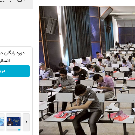
رخشی؟ همین
جک s5 داری برای فروش؟ با کارنامه به
دوره رایگان 
روع ک
بهترین قیمت بفروش!
انسان
ثبت درخواست
دری
‹