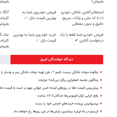
بفروش!
بفروش
استعلام آنلاین خلافی خودرو
فروش خودروی شما به
07
👈با کد ملی و پلاک، سریع،
بهترین قیمت بازار ✅
کارنام
دقیق و بدون معطلی
بفروش
فروش خودرو شما فقط با یک
خرید خودروی شما به بهترین
درخواست آنلاین ✔
قیمت بازار ✅
کارنام
بفروش
دیدگاه خوانندگان امروز
چگونه دونات خانگی درست کنیم ؟ ؛ طرز تهیه دونات خانگی نرم و پف‌دار ب
پنتاگون جلسه اضطراری برگزار می‌کند+ جزئیات
پیش‌بینی قیمت طلا در روزهای آینده؛ انس جهانی مهم تر است یا قیمت دلا
رفع خرابی کولر اتوبوس‌ها حداکثر تا ۷۲ ساعت
پرسپولیس پرونده خریدهای خارجی خود را بست
ال‌نینو در راه ایران؛ بیشترین بارش‌ها در این روزها رخ خواهد داد