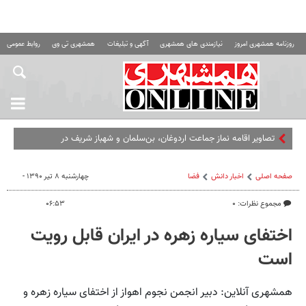
روزنامه همشهری امروز
نیازمندی های همشهری
آگهی و تبلیغات
همشهری تی وی
روابط عمومی ه
تصاویر اقامه نماز جماعت اردوغان، بن‌سلمان و شهباز شریف در
مسجدالحرام
صفحه اصلی
اخبار دانش
فضا
چهارشنبه ۸ تیر ۱۳۹۰ -
مجموع نظرات: ۰
۰۶:۵۳
اختفای سیاره زهره در ایران قابل رویت
است
همشهری آنلاین: دبیر انجمن نجوم اهواز از اختفای سیاره زهره و