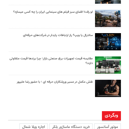
لو رفت! فضای سبز فیلم های سینمایی ایران را چه کسی میسازد؟
سانترال یا ویپ؟ راز ارتباطات پایدار در شرکت‌های حرفه‌ای
مقایسه قیمت تجهیزات برق صنعتی بازار؛ چرا برندها قیمت متفاوتی
دارند؟
نقش مکمل در مسیر ورزشکاران حرفه ای ؛ با حضور رضا علیپور
وبگردی
موتور آسانسور
خرید دستگاه ماساژور بلکر
اجاره ویلا شمال