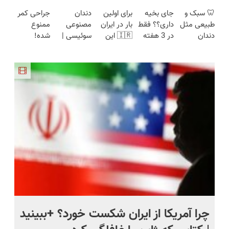
هفته‌ای
فقط در 3
جدیدترین
(روش
ایرانی را
🦷 سبک و
جای بخیه
برای اولین
دندان
جراحی کمر
محوش کن!
هفته!!😍
فناوری
خانگی+آسان+به
ساخت!!!
طبیعی مثل
داری؟؟ فقط
بار در ایران
مصنوعی
ممنوع
اروپا، سبک
صرفه)
دندان
در 3 هفته
🇮🇷 این
سوئیسی |
شده!
و مقاوم |
خودت!
ترمیمش
دکتر کرم
سبک،
میخوای
پرداخت
نصب آسان
کن!😍
ترمیم کننده
مقاوم،
کمرت رو در
قسطی
و پرداخت
23 روزه
طبیعی!
منزل درمان
اقساطی 💳
ساخت!
ویزیت
کنی؟
📍 تهران
رایگان+پرداخت
((پرسش‌نامه))
اقساطی😍
ی
چرا آمریکا از ایران شکست خورد؟ +ببینید
اس