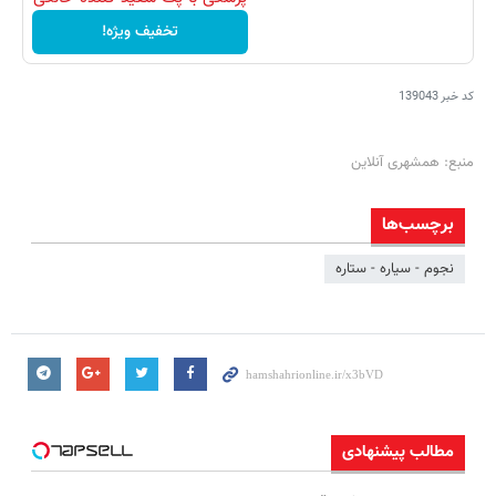
تخفیف ویژه!
کد خبر
139043
منبع: همشهری آنلاین
برچسب‌ها
نجوم - سیاره - ستاره
مطالب پیشنهادی