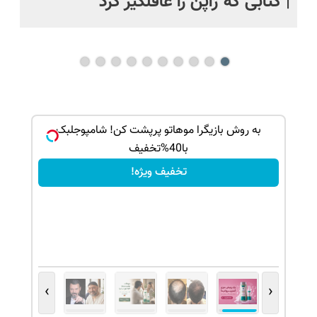
| کتابی که ژاپن را غافلگیر کرد
ه جلوی
به روش بازیگرا موهاتو پرپشت کن! شامپوجلبک
با40%تخفیف
تخفیف ویژه!
›
‹