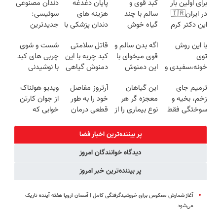
برای اولین بار
کبد قوی و
پایان دغدغه
دندان مصنوعی
در ایران🇮🇷
سالم با چند
هزینه های
سوئیسی:
این دکتر کرم
گیاه خوش
دندان پزشکی با
جدیدترین
ترمیم کننده 23
طعم
پک سفید
فناوری اروپا،
با این روش
اگه بدن سالم و
قاتل سلامتی
شست و شوی
روزه ساخت!
کننده خانگی
سبک و مقاوم |
توی
قوی میخوای با
کبد چربه با این
چربی های کبد
پرداخت قسطی
خونه،سفیدی و
این دمنوش
دمنوش گیاهی
با نوشیدنی
زیبایی دندوناتو
گیاهی کبدت
کبدتو بیمه کن
گیاهی(55%تخفیف)
ترمیم جای
این گیاهان
آرتروز مفاصل
ویدیو هولناک
برگردون
رو پاکسازی کن
زخم، بخیه و
معجزه گر هر
خود را به طور
از جوان کارتن
(40%off)
سوختگی فقط
نوع بیماری را از
قطعی درمان
خوابی که
در 3 هفته!!😍
شما دور می
کنید!
میلیاردر شد.
کنند
◗پرسش‌نامه◖
آموزش رایگان
پر بیننده‌ترین اخبار فضا
دیدگاه خوانندگان امروز
پر بیننده‌ترین خبر امروز
آغاز شمارش معکوس برای خورشیدگرفتگی کامل | آسمان اروپا هفته آینده تاریک
می‌شود