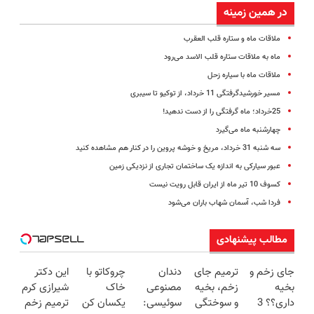
در همین زمینه
ملاقات ماه و ستاره قلب العقرب
ماه به ملاقات ستاره قلب الاسد می‌رود
ملاقات ماه با سیاره زحل
مسیر خورشیدگرفتگی 11 خرداد، از توکیو تا سیبری
25خرداد؛ ماه گرفتگی را از دست ندهید!
چهارشنبه ماه می‌گیرد
سه شنبه 31 خرداد، مریخ و خوشه پروین را در کنار هم مشاهده کنید
عبور سیارکی به اندازه یک ساختمان تجاری از نزدیکی زمین
کسوف 10 تیر ماه از ایران قابل رویت نیست
فردا شب، آسمان شهاب باران می‌شود
مطالب پیشنهادی
جای زخم و
ترمیم جای
دندان
چروکاتو با
این دکتر
بخیه
زخم، بخیه
مصنوعی
خاک
شیرازی کرم
داری؟؟ 3
و سوختگی
سوئیسی:
یکسان کن
ترمیم زخم