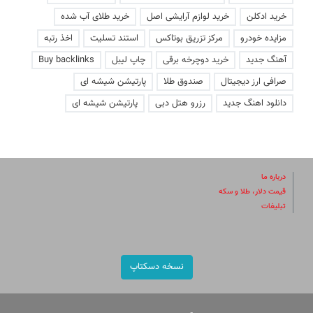
خرید ادکلن
خرید لوازم آرایشی اصل
خرید طلای آب شده
مزایده خودرو
مرکز تزریق بوتاکس
استند تسلیت
اخذ رتبه
آهنگ جدید
خرید دوچرخه برقی
چاپ لیبل
Buy backlinks
صرافی ارز دیجیتال
صندوق طلا
پارتیشن شیشه ای
دانلود اهنگ جدید
رزرو هتل دبی
پارتیشن شیشه ای
درباره ما
قیمت دلار، طلا و سکه
تبلیغات
نسخه دسکتاپ