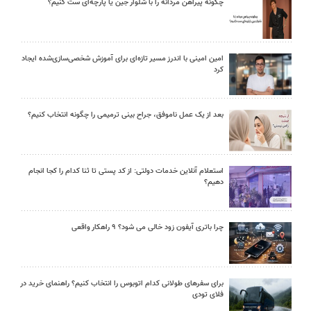
چگونه پیراهن مردانه را با شلوار جین یا پارچه‌ای ست کنیم؟
امین امینی با اندرز مسیر تازه‌ای برای آموزش شخصی‌سازی‌شده ایجاد
کرد
بعد از یک عمل ناموفق، جراح بینی ترمیمی را چگونه انتخاب کنیم؟
استعلام آنلاین خدمات دولتی: از کد پستی تا ثنا کدام را کجا انجام
دهیم؟
چرا باتری آیفون زود خالی می شود؟ ۹ راهکار واقعی
برای سفرهای طولانی کدام اتوبوس را انتخاب کنیم؟ راهنمای خرید در
فلای تودی