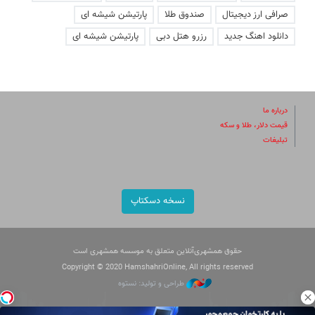
صرافی ارز دیجیتال
صندوق طلا
پارتیشن شیشه ای
دانلود اهنگ جدید
رزرو هتل دبی
پارتیشن شیشه ای
درباره ما
قیمت دلار، طلا و سکه
تبلیغات
نسخه دسکتاپ
حقوق همشهری‌آنلاین متعلق به موسسه همشهری است
Copyright © 2020 HamshahriOnline, All rights reserved
طراحی و تولید: نستوه