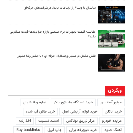
سانترال یا ویپ؟ راز ارتباطات پایدار در شرکت‌های حرفه‌ای
مقایسه قیمت تجهیزات برق صنعتی بازار؛ چرا برندها قیمت متفاوتی
دارند؟
نقش مکمل در مسیر ورزشکاران حرفه ای ؛ با حضور رضا علیپور
وبگردی
موتور آسانسور
خرید دستگاه ماساژور بلکر
اجاره ویلا شمال
خرید ادکلن
خرید لوازم آرایشی اصل
خرید طلای آب شده
مزایده خودرو
مرکز تزریق بوتاکس
استند تسلیت
اخذ رتبه
آهنگ جدید
خرید دوچرخه برقی
چاپ لیبل
Buy backlinks