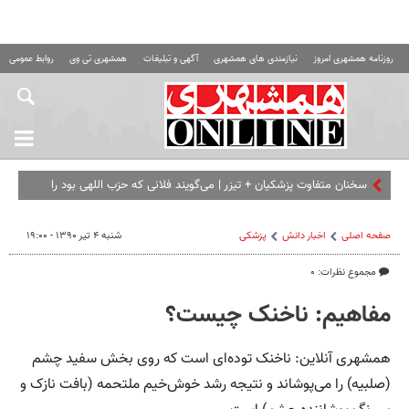
روزنامه همشهری امروز
نیازمندی های همشهری
آگهی و تبلیغات
همشهری تی وی
روابط عمومی ه
سخنان متفاوت پزشکیان + تیزر | می‌گویند فلانی که حزب اللهی بود را
برداشته ای... | امشب ببینید
صفحه اصلی
اخبار دانش
پزشکی
شنبه ۴ تیر ۱۳۹۰ - ۱۹:۰۰
مجموع نظرات: ۰
مفاهیم: ناخنک چیست؟
همشهری آنلاین: ناخنک توده‌‌ای است که روی بخش سفید چشم
(صلبیه) را می‌پوشاند و نتیجه رشد خوش‌خیم ملتحمه (بافت نازک و