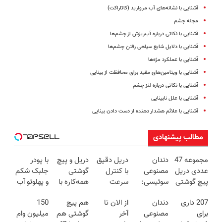
آشنایی با نشانه‌های آب مروارید (کاتاراکت)
مجله چشم‌
آشنایی با نکاتی درباره آب‌ریزش از چشم‌ها
آشنایی با دلایل شایع سیاهی رفتن چشم‌ها
آشنایی با عملکرد مژه‌‌ها
آشنایی با ویتامین‌های مفید برای محافظت از بینایی
آشنایی با نکاتی درباره لنز چشم
آشنایی با علل نابینایی
آشنایی با علائم هشدار دهنده از دست دادن بینایی
مطالب پیشنهادی
مجموعه 47
دندان
دریل دقیق
دریل و پیچ
با پودر
عددی دریل
مصنوعی
با کنترل
گوشتی
جلبک شکم
پیچ گوشتی
سوئیسی:
سرعت
همه‌کاره با
و پهلوتو آب
شارژی
جدیدترین
اتوماتیک 🎯
گیربکس
کن و مانکن
207 داری
دندان
از الان تا
هم پیچ
150
(تخفیف به
فناوری
(مجموعه
هوشمند ⚙️
شو(تخفیف
برای
مصنوعی
آخر
گوشتی هم
میلیون وام
مدت
اروپا، سبک
47عددی +
(نصف
تا امشب)