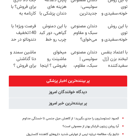
با این روش
دندان مصنوعی
پایان دغدغه
جک s5 داری
توی
سوئیسی:
هزینه های
برای فروش؟ با
خونه،سفیدی و
جدیدترین
دندان پزشکی با
کارنامه به
زیبایی دندوناتو
فناوری اروپا،
پک سفید
بهترین قیمت
با این روش
دندان مصنوعی
با این دمنوش
فرصت ویژه! با
برگردون(40%off)
سبک و مقاوم |
کننده خانگی
بفروش!
توی
سبک و مقاوم
گیاهی، دور کبد
40٪تخفیف
پرداخت قسطی
خونه،سفیدی و
می‌خوای؟
چرب رو خط
دندوناتو در حد
زیبایی دندوناتو
پرداخت
بکش!
کامپوزیت
با اعتماد بنفس
دندان مصنوعی
میخوای
ماشین سمند و
برگردون
اقساطی هم
سفید کن
لبخند بزن (ژل
سوئیسی |
ماشینت رو
دنا گذاشتی
(40%off)
داریم!😍 | 📍
سفیدکننده
سبک، مقاوم،
بفروشی ؟ اینجا
برای فروش ؟
تهران
دندان40%تخفیف)
طبیعی! ویزیت
سریع و راحت
اینجا سریع و
رایگان+پرداخت
بفروشش ✅
راحت بفروش
پر بیننده‌ترین اخبار پزشکی
اقساطی😍
دیدگاه خوانندگان امروز
پر بیننده‌ترین خبر امروز
کمبود تستوسترون را جدی بگیرید؛ از کاهش میل جنسی تا خستگی مداوم
آیا روغن زیتون فرابکر بهتر از معمولی است؟
نتایج یک مطالعه درباره ترس از عوارض شدید داروهای کاهنده کلسترول