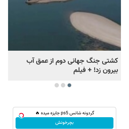
.
کشتی‌ جنگ جهانی دوم از عمق آب
اف
بیرون زد! + فیلم
ما
شانس بدون پوچ، از آیفون17تا PS5 و طلای
گردونه شانس ps5 جایزه میده 🔥
بچرخونش