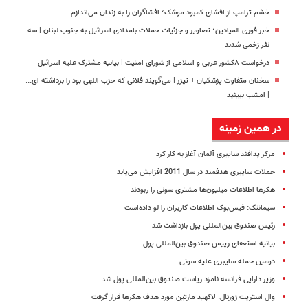
خشم ترامپ از افشای کمبود موشک؛ افشاگران را به زندان می‌اندازم
خبر فوری المیادین؛ تصاویر و جزئیات حملات بامدادی اسرائیل به جنوب لبنان | سه
نفر زخمی شدند
درخواست ۸کشور عربی و اسلامی از شورای امنیت | بیانیه مشترک علیه اسرائیل
سخنان متفاوت پزشکیان + تیزر | می‌گویند فلانی که حزب اللهی بود را برداشته ای...
| امشب ببینید
در همین زمینه
مرکز پدافند سایبری آلمان آغاز به کار کرد
حملات سایبری هدفمند در سال 2011 افزایش می‌یابد
هکرها اطلاعات میلیون‌ها مشتری سونی را ربودند
سیمانتک: فیس‌بوک اطلاعات کاربران را لو داده‌است
رئیس صندوق بین‌المللی پول بازداشت شد
بیانیه استعفای رییس صندوق بین‌المللی پول
دومین حمله سایبری علیه سونی
وزیر دارایی فرانسه نامزد ریاست صندوق بین‌المللی پول شد
وال استریت ژورنال: لاکهید مارتین مورد هدف هکرها قرار گرفت