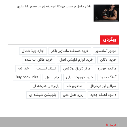
نقش مکمل در مسیر ورزشکاران حرفه ای ؛ با حضور رضا علیپور
وبگردی
موتور آسانسور
خرید دستگاه ماساژور بلکر
اجاره ویلا شمال
خرید ادکلن
خرید لوازم آرایشی اصل
خرید طلای آب شده
مزایده خودرو
مرکز تزریق بوتاکس
استند تسلیت
اخذ رتبه
آهنگ جدید
خرید دوچرخه برقی
چاپ لیبل
Buy backlinks
صرافی ارز دیجیتال
صندوق طلا
پارتیشن شیشه ای
دانلود اهنگ جدید
رزرو هتل دبی
پارتیشن شیشه ای
درباره ما