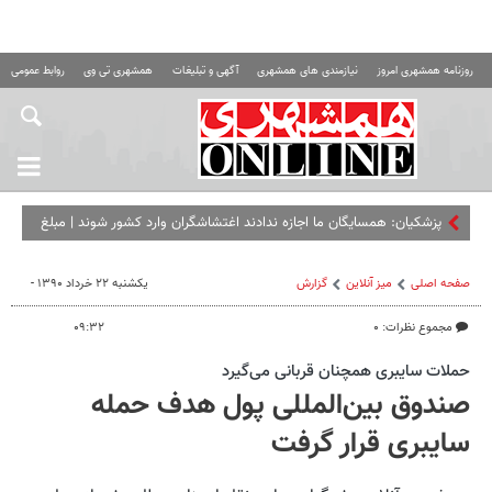
روزنامه همشهری امروز
نیازمندی های همشهری
آگهی و تبلیغات
همشهری تی وی
روابط عمومی ه
پزشکیان: همسایگان ما اجازه ندادند اغتشاشگران وارد کشور شوند | مبلغ
کالابرگ را افزایش می‌دهیم
صفحه اصلی
میز آنلاین
گزارش
یکشنبه ۲۲ خرداد ۱۳۹۰ -
مجموع نظرات: ۰
۰۹:۳۲
حملات سایبری همچنان قربانی می‌گیرد
صندوق بین‌المللی پول هدف حمله
سایبری قرار گرفت