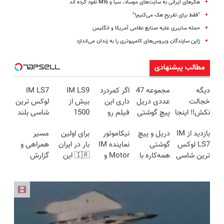
هکرهای ایرانی به سایت‌های موساد، سیا و MI6 نفوذ کرده اند
"فقط برای تفریح هک می‌کنیم!"
حمله سایبری علیه صنایع نظامی آمریکا و انگلیس
ژاپن سازندگان ویروس‌های کامپیوتری را به زندان می‌اندازد
مطالب پیشنهادی
دیگه
مجموعه 47
اگر کمردرد
IM LS9
IM LS7
خجالت
عددی دریل
داری این
بیش از
لوکس ترین
نکش‼️ اینجا
پیچ گوشتی
فیلم رو
1500
شاسی بلند
قسطی مو
شارژی
ببین!
کیلومترپیمایش
برقی ایران
بازدید از IM
دریل و پیچ
نیکاموتور
برای اولین
مسیر
بکار
(تخفیف به
◗پرسش‌نامه
با یکبار
LS7 لوکس
گوشتی
نماینده IM
بار در ایران
همراهی و
(تضمینی)
مدت
رو پر کن◖
شارژ
ترین شاسی
همه‌کاره با
Motor و
🇮🇷 این
گزارش
محدود)
بلند برقی
گیربکس
Lynk&Co
دکتر کرم
عملکرد
ایران در
هوشمند ⚙️
در ایران
ترمیم کننده
گروه اسنپ
باشگاه
(نصف
23 روزه
در ۱۴۰۴
انقلاب
قیمت بازار
ساخت!
🔥)