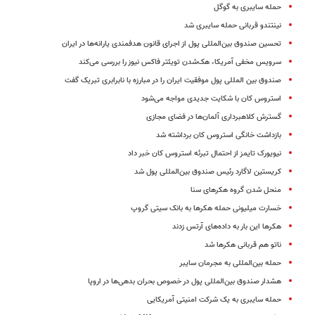
حمله سایبری به گوگل
نینتندو قربانی حمله سایبری شد
تحسین صندوق بین‌المللی پول از اجرای قانون هدفمندی یارانه‌ها در ایران
سرویس مخفی آمریکا، هک‌شدن تویئتر فاکس نیوز را بررسی می‌کند
صندوق بین المللی پول موفقیت ایران را در مبارزه با نابرابری تبریک گفت
استروس کان با شکایت جدیدی مواجه می‌شود
گسترش کلاهبرداری آلمان‌ها در فضای مجازی
بازداشت خانگی استروس کان برداشته شد
نیویورک تایمز از احتمال تبرئه استروس کان خبر داد
کریستین لاگارد رئیس صندوق‌ بین‌المللی پول شد
منحل شدن گروه هکرهای سنا
خسارت میلیونی حمله هکرها به بانک سیتی گروپ
هکرها این بار به داده‌های آرتس زدند
ناتو هم قربانی هکرها شد
حمله بین‌المللی به مجرمان سایبر
هشدار صندوق بین‌المللی پول در خصوص بحران بدهی‌ها در اروپا
حمله سایبری به یک شرکت امنیتی آمریکایی