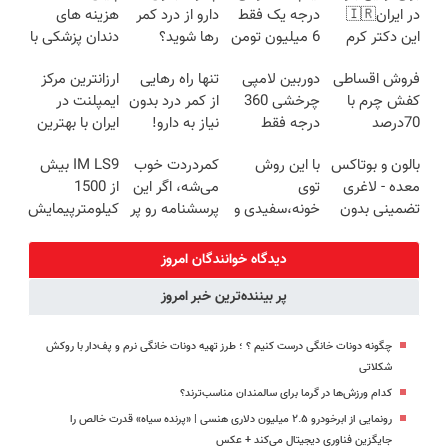
در ایران🇮🇷
درجه یک فقط
دارو از درد کمر
هزینه های
این دکتر کرم
6 میلیون تومن
رها شوید؟
دندان پزشکی با
ترمیم کننده 23
✅
(◂پرسش‌نامه
پک سفید
فروش اقساطی
دوربین لامپی
تنها راه رهایی
ارزانترین مرکز
روزه ساخت!
رو پرکن)
کننده خانگی
کفش چرم با
چرخشی 360
از کمر درد بدون
ایمپلنت در
70درصد
درجه فقط
نیاز به دارو!
ایران با بهترین
تخفیف
امروز حراج شد
(◂پرسش‌نامه)
کیفیت و قیمت
بالون و بوتاکس
با این روش
کمردردت خوب
IM LS9 بیش
🔥 پرداخت
معده - لاغری
توی
می‌شه، اگر این
از 1500
درب منزل
تضمینی بدون
خونه،سفیدی و
پرسشنامه رو پر
کیلومترپیمایش
جراحی
زیبایی دندوناتو
کنی!!
با یکبار شارژ
برگردون
دیدگاه خوانندگان امروز
(40%off)
پر بیننده‌ترین خبر امروز
چگونه دونات خانگی درست کنیم ؟ ؛ طرز تهیه دونات خانگی نرم و پف‌دار با روکش
شکلاتی
کدام ورزش‌ها در گرما برای سالمندان مناسب‌ترند؟
رونمایی از ابرخودرو ۲.۵ میلیون دلاری هنسی | «پرنده سیاه» قدرت خالص را
جایگزین فناوری دیجیتال می‌کند + عکس