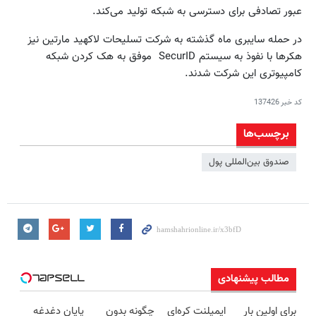
عبور تصادفی برای دسترسی به شبکه تولید می‌کند.
در حمله سایبری ماه گذشته به شرکت تسلیحات لاکهید مارتین نیز
هکرها با نفوذ به سیستم SecurID ‌ موفق به هک کردن شبکه
کامپیوتری این شرکت شدند.
کد خبر
137426
برچسب‌ها
صندوق‌ بین‌المللی پول
مطالب پیشنهادی
برای اولین بار
ایمپلنت کره‌ای
چگونه بدون
پایان دغدغه