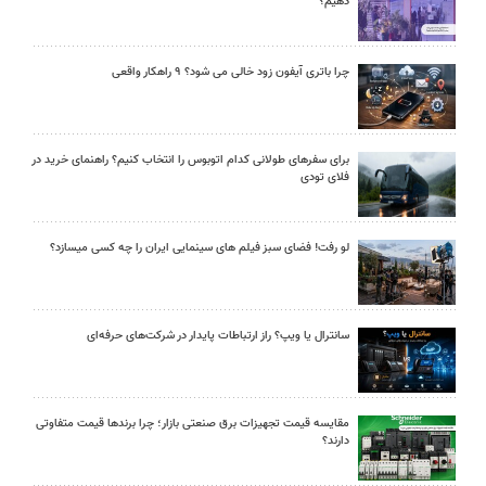
دهیم؟
چرا باتری آیفون زود خالی می شود؟ ۹ راهکار واقعی
برای سفرهای طولانی کدام اتوبوس را انتخاب کنیم؟ راهنمای خرید در
فلای تودی
لو رفت! فضای سبز فیلم های سینمایی ایران را چه کسی میسازد؟
سانترال یا ویپ؟ راز ارتباطات پایدار در شرکت‌های حرفه‌ای
مقایسه قیمت تجهیزات برق صنعتی بازار؛ چرا برندها قیمت متفاوتی
دارند؟