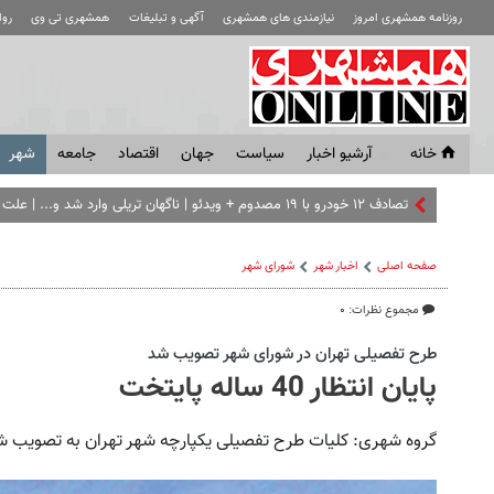
روزنامه همشهری امروز
نیازمندی های همشهری
آگهی و تبلیغات
همشهری تی وی
رو
خانه
آرشیو اخبار
سياست
جهان
اقتصاد
جامعه
شهر
تصادف ۱۲ خودرو با ۱۹ مصدوم + ویدئو | ناگهان تریلی وارد شد و... | علت حادثه در دست بررسی است
صفحه اصلی
اخبار شهر
شورای شهر
مجموع نظرات: ۰
طرح تفصیلی تهران در شورای شهر تصویب شد
پایان انتظار 40 ساله پایتخت
گروه شهری: کلیات طرح تفصیلی یکپارچه شهر تهران به تصویب شو