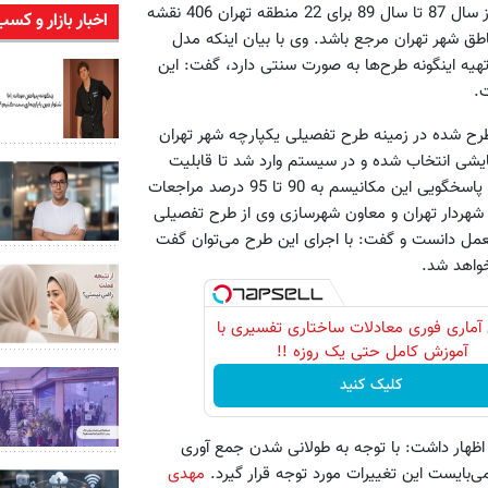
مورد تاکید شورای شهر درخصوص تهیه این طرح اشاره کرد و گفت: از سال 87 تا سال 89 برای 22 منطقه تهران 406 نقشه
اخبار بازار و کسب
ناطق شهر تهران مرجع باشد. وی با بیان اینکه مدل
یه اینگونه طرح‌ها به صورت سنتی دارد، گفت: این
ت.
ح شده در زمینه طرح تفصیلی یکپارچه شهر تهران
شی انتخاب شده و در سیستم وارد شد تا قابلیت
اجرایی این طرح مورد بررسی قرار گیرد که نتیجه این آزمایش قابلیت پاسخگویی این مکانیسم به 90 تا 95 درصد مراجعات
 شهردار تهران و معاون شهرسازی وی از طرح تفصیلی
لعمل دانست و گفت: با اجرای این طرح می‌توان گفت
خواهد شد.
آماری فوری معادلات ساختاری تفسیری با
آموزش کامل حتی یک روزه !!
کلیک کنید
ظهار داشت: با توجه به طولانی شدن جمع آوری
‌بایست این تغییرات مورد توجه قرار گیرد.
مهدی