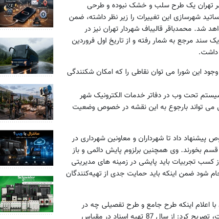
هر تهران یک طرح سلب و خشک نبوده و طرحی
نعطاف است، تصریح کرد: گروهی 15 تا 20 نفره از اساتید شهرسازی این تغییرات را زیر نظر داشته، ضمن
له در این طرح اعمال خواهد شد. محمدباقر قالیباف شهردار تهران نیز در
سند مرجع به شمار رفته و از تاریخ اول فروردین
 وجود این شورا می توان نقاطی را که امکان شکنندگی
ر سیستم تحت وب در دفاتر خدمات الکترونیک شهر
می تواند بارجوع به این نقشه در خصوص وضعیت
پیشنهاد داد تا شهرداران و معاونین شهرداری در
م بخورند. وی همچنین برلزوم پایش دائمی و باز
ز کسب تجربیات باید پایشی در زمینه های مدیریتی
ام شود ضمن اینکه باید حمایت جدی از تهیه‌کنندگان
ا اعلام اینکه طرح جامع و طرح تفصیلی چه در
مراحل تهیه و چه در موضوع تصویب رکورد دار در شهرهای کشور است، تصریح کرد: از سال 87 تهیه اسناد در مقیاس