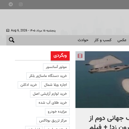
- پنجشنبه ۱۵ مرداد ۱۴۰۵
Aug 6, 2026
عکس
کسب و کار
حوادث
وبگردی
موتور آسانسور
خرید دستگاه ماساژور بلکر
اجاره ویلا شمال
خرید ادکلن
خرید لوازم آرایشی اصل
خرید طلای آب شده
مزایده خودرو
جهانی دوم از
افشای اطلاعات برای ترور
مرکز تزریق بوتاکس
ون زد! + فیلم
بارون ترامپ | ماجرای قرار