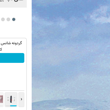
ه ایمپلنت
IM LS7 لوکس ترین شاسی بلند برقی ایران
گردونه شانس 
کو
ثبت درخواست
‹