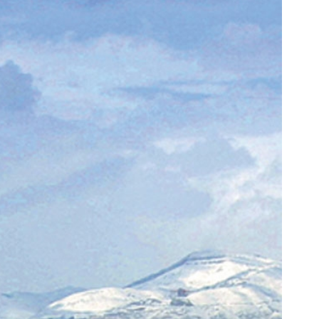
یل دقیق با کنترل سرعت اتوماتیک 🎯
فرم خود را در بزرگترین جشنوار
(مجموعه 47عددی + تخفیف ویژه)
تهران پر کنید ! | فقط ۲۵ میلیون
ثبت سفارش!
رزرورایگان نوبت