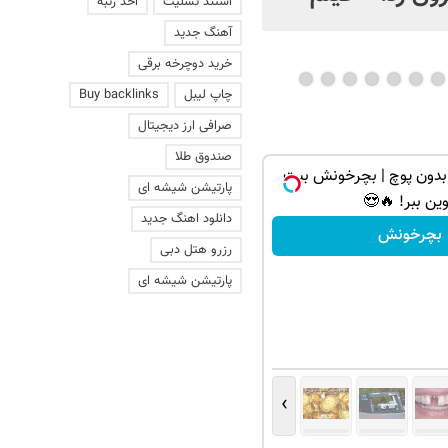
استند تسلیت
اخذ رتبه
عاشقانه با یک زن
آهنگ جدید
خرید دوچرخه برقی
چاپ لیبل
Buy backlinks
صرافی ارز دیجیتال
صندوق طلا
بدون پوچ | بچرخونش بیت
پارتیشن شیشه ای
ین ببر! 🔥😍
دانلود اهنگ جدید
بچرخونش
رزرو هتل دبی
پارتیشن شیشه ای
›