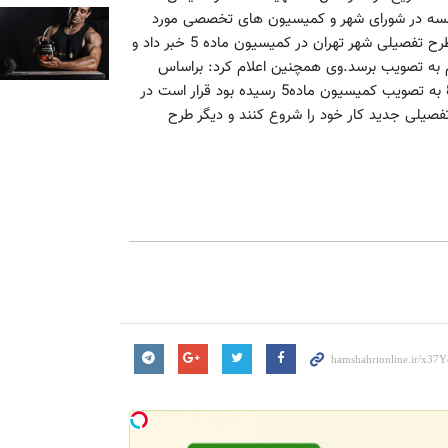
زارم در دستور کار قرار گرفت و در پایان سال 89 بعد از 61 جلسه در شورای شهر و کمیسیون های تخصصی مورد
تایید قرار گرفت. معصومی از در دستور کار قرار گرفتن این بخش از طرح تفصیلی شهر تهران در کمیسیون ماده 5 خبر داد و
ارم به تصویب برسد.وی همچنین اعلام کرد: براساس
دستور شهردار تهران اسناد یک ده هزارم طرح تفصیلی که در سال 86 به تصویب کمیسیون ماده5 رسیده بود قرار است در
فصیلی جدید کار خود را شروع کنند و دیگر طرح