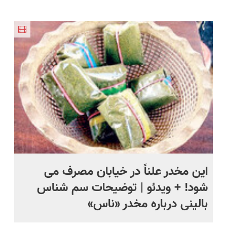
شارژی
ایرانی را
سفیدکننده
ایرانی را
در ۴ قسط
حل
(تخفیف به
ساخت!!!
دندان
ساخت!!!
بدون سود و
مدت
با45%تخفیف
کارمزد!
محدود)
این مخدر علناً در خیابان مصرف می
رو
شود! + ویدئو | توضیحات سم شناس
کلانتری ۱۲
بالینی درباره مخدر «ناس»