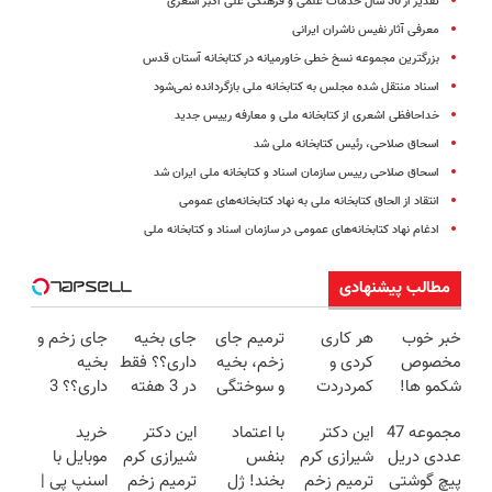
تقدیر از 30 سال خدمات علمی و فرهنگی علی اکبر اشعری
معرفی آثار نفیس ناشران ایرانی
بزرگترین مجموعه نسخ خطی خاورمیانه در کتابخانه آستان قدس
اسناد منتقل شده مجلس به کتابخانه ملی بازگردانده نمی‌شود
خداحافظی اشعری از کتابخانه ملی و معارفه رییس جدید
اسحاق صلاحی، رئیس کتابخانه ملی شد
اسحاق صلاحی رییس سازمان اسناد و کتابخانه ملی ایران شد
انتقاد از الحاق کتابخانه ملی به نهاد کتابخانه‌های عمومی
ادغام نهاد کتابخانه‌های عمومی در سازمان اسناد و کتابخانه ملی
مطالب پیشنهادی
خبر خوب
هر کاری
ترمیم جای
جای بخیه
جای زخم و
مخصوص
کردی و
زخم، بخیه
داری؟؟ فقط
بخیه
شکمو ها!
کمردردت
و سوختگی
در 3 هفته
داری؟؟ 3
آسون ترین
درمان نشد؟
فقط در 3
ترمیمش
هفته‌ای
مجموعه 47
این دکتر
با اعتماد
این دکتر
خرید
روش لاغری
پر کردن
هفته!!😍
کن!😍
محوش کن!
عددی دریل
شیرازی کرم
بنفس
شیرازی کرم
موبایل با
معرفی شد
پرسشنامه و
پیچ گوشتی
ترمیم زخم
بخند! ژل
ترمیم زخم
اسنپ پی |
دریافت راه