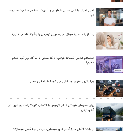
امین امینی با اندرز مسیر تازه‌ای برای آموزش شخصی‌سازی‌شده ایجاد
کرد
بعد از یک عمل ناموفق، جراح بینی ترمیمی را چگونه انتخاب کنیم؟
استعلام آنلاین خدمات دولتی: از کد پستی تا ثنا کدام را کجا انجام
دهیم؟
چرا باتری آیفون زود خالی می شود؟ ۹ راهکار واقعی
برای سفرهای طولانی کدام اتوبوس را انتخاب کنیم؟ راهنمای خرید در
فلای تودی
لو رفت! فضای سبز فیلم های سینمایی ایران را چه کسی میسازد؟