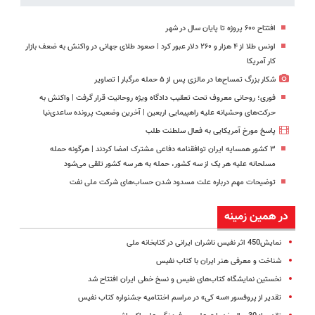
افتتاح ۶۰۰ پروژه تا پایان سال در شهر
اونس طلا از ۴ هزار و ۲۶۰ دلار عبور کرد | صعود طلای جهانی در واکنش به ضعف بازار
کار آمریکا
شکار بزرگ تمساح‌ها در مالزی پس از ۵ حمله مرگبار | تصاویر
فوری؛ روحانی معروف تحت تعقیب دادگاه ویژه روحانیت قرار گرفت | واکنش به
حرکت‌های وحشیانه علیه راهپیمایی اربعین | آخرین وضعیت پرونده ساعدی‌نیا
پاسخ مورخ آمریکایی به فعال سلطنت طلب
۳ کشور همسایه ایران توافقنامه دفاعی مشترک امضا کردند | هرگونه حمله
مسلحانه علیه هر یک از سه کشور، حمله به هر سه کشور تلقی می‌شود
توضیحات مهم درباره علت مسدود شدن حساب‌های شرکت ملی نفت
در همین زمینه
نمایش450 اثر نفیس ناشران ایرانی در کتابخانه ملی
شناخت و معرفی هنر ایران با کتاب نفیس
نخستین نمایشگاه کتاب‌های نفیس و نسخ خطی ایران افتتاح شد
تقدیر از پروفسور «سه کی» در مراسم اختتامیه جشنواره کتاب نفیس