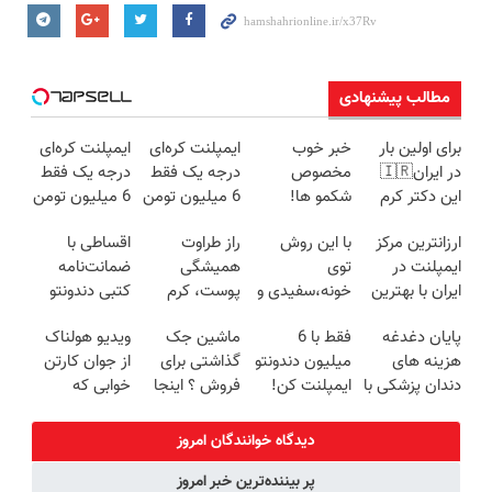
مطالب پیشنهادی
برای اولین بار
خبر خوب
ایمپلنت کره‌ای
ایمپلنت کره‌ای
در ایران🇮🇷
مخصوص
درجه یک فقط
درجه یک فقط
این دکتر کرم
شکمو ها!
6 میلیون تومن
6 میلیون تومن
ترمیم کننده 23
آسون ترین
✅
❗
ارزانترین مرکز
با این روش
راز طراوت
اقساطی با
روزه ساخت!
روش لاغری
ایمپلنت در
توی
همیشگی
ضمانت‌نامه
معرفی شد
ایران با بهترین
خونه،سفیدی و
پوست، کرم
کتبی دندونتو
کیفیت و قیمت
زیبایی دندوناتو
جوانساز جلبک
ایمپلنت کن ✅
پایان دغدغه
فقط با 6
ماشین جک
ویدیو هولناک
برگردون
با 45%تخفیف
بدون سود
هزینه های
میلیون دندونتو
گذاشتی برای
از جوان کارتن
(40%off)
دندان پزشکی با
ایمپلنت کن!
فروش ؟ اینجا
خوابی که
پک سفید
سریع و راحت
میلیاردر شد.
کننده خانگی
بفروش
آموزش رایگان
دیدگاه خوانندگان امروز
پر بیننده‌ترین خبر امروز