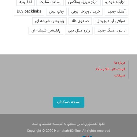
مزایده خودرو
مرکز تزریق بوتاکس
استند تسلیت
اخذ رتبه
آهنگ جدید
خرید دوچرخه برقی
چاپ لیبل
Buy backlinks
صرافی ارز دیجیتال
صندوق طلا
پارتیشن شیشه ای
دانلود اهنگ جدید
رزرو هتل دبی
پارتیشن شیشه ای
درباره ما
قیمت دلار، طلا و سکه
تبلیغات
نسخه دسکتاپ
حقوق همشهری‌آنلاین متعلق به موسسه همشهری است
Copyright © 2020 HamshahriOnline, All rights reserved