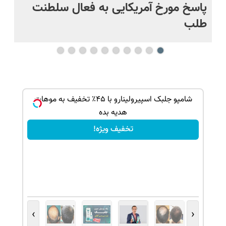
پاسخ مورخ آمریکایی به فعال سلطنت
با
طلب
بک!
شامپو جلبک اسپیرولینارو با ۴۵٪ تخفیف به موهات
هدیه بده
تخفیف ویژه!
›
‹