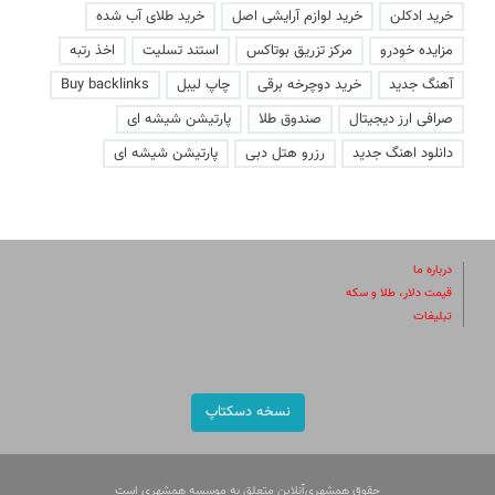
خرید ادکلن
خرید لوازم آرایشی اصل
خرید طلای آب شده
مزایده خودرو
مرکز تزریق بوتاکس
استند تسلیت
اخذ رتبه
آهنگ جدید
خرید دوچرخه برقی
چاپ لیبل
Buy backlinks
صرافی ارز دیجیتال
صندوق طلا
پارتیشن شیشه ای
دانلود اهنگ جدید
رزرو هتل دبی
پارتیشن شیشه ای
درباره ما
قیمت دلار، طلا و سکه
تبلیغات
نسخه دسکتاپ
حقوق همشهری‌آنلاین متعلق به موسسه همشهری است