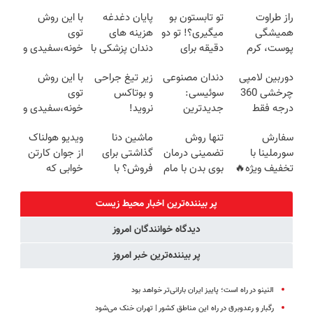
راز طراوت
تو تابستون بو
پایان دغدغه
با این روش
همیشگی
میگیری؟! تو دو
هزینه های
توی
پوست، کرم
دقیقه برای
دندان پزشکی با
خونه،سفیدی و
جوانساز جلبک
همیشه
پک سفید
زیبایی دندوناتو
دوربین لامپی
دندان مصنوعی
زیر تیغ جراحی
با این روش
با 45%تخفیف
درمانش کن
کننده خانگی
برگردون
چرخشی 360
سوئیسی:
و بوتاکس
توی
(40%off)
درجه فقط
جدیدترین
نروید!
خونه،سفیدی و
امروز حراج شد
فناوری اروپا،
ضدچروک
زیبایی دندوناتو
سفارش
تنها روش
ماشین دنا
ویدیو هولناک
🔥 پرداخت
سبک و مقاوم |
جلبک
برگردون(40%off)
سورملینا با
تضمینی درمان
گذاشتی برای
از جوان کارتن
درب منزل
پرداخت قسطی
با40%تخفیف
تخفیف ویژه🔥
بوی بدن با مام
فروش؟ با
خوابی که
موجودی
اسپری
خودرو45 راحت
میلیاردر شد.
محدود!!!!
سورملینا!
بفروش
آموزش رایگان
پر بیننده‌ترین اخبار محیط زیست
دیدگاه خوانندگان امروز
پر بیننده‌ترین خبر امروز
النینو در راه است؛ پاییز ایران بارانی‌تر خواهد بود
رگبار و رعدوبرق در راه این مناطق کشور | تهران خنک می‌شود