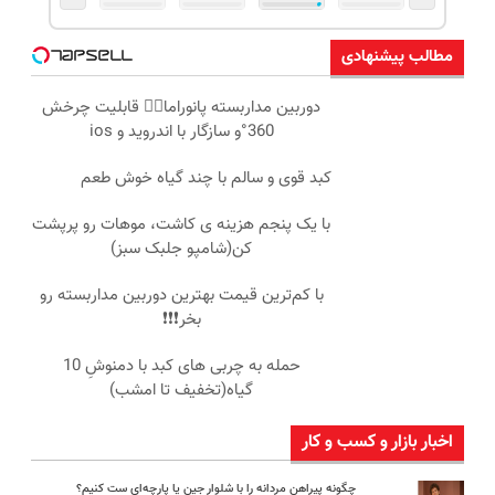
مطالب پیشنهادی
دوربین مداربسته پانوراما👈🏻 قابلیت چرخش
360°و سازگار با اندروید و ios
کبد قوی و سالم با چند گیاه خوش طعم
با یک پنجم هزینه ی کاشت، موهات رو پرپشت
کن(شامپو جلبک سبز)
با کم‌ترین قیمت بهترین دوربین مداربسته رو
بخر❗❗❗
حمله به چربی های کبد با دمنوشِ 10
گیاه(تخفیف تا امشب)
اخبار بازار و کسب و کار
چگونه پیراهن مردانه را با شلوار جین یا پارچه‌ای ست کنیم؟