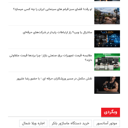
لو رفت! فضای سبز فیلم های سینمایی ایران را چه کسی میسازد؟
سانترال یا ویپ؟ راز ارتباطات پایدار در شرکت‌های حرفه‌ای
مقایسه قیمت تجهیزات برق صنعتی بازار؛ چرا برندها قیمت متفاوتی
دارند؟
نقش مکمل در مسیر ورزشکاران حرفه ای ؛ با حضور رضا علیپور
وبگردی
موتور آسانسور
خرید دستگاه ماساژور بلکر
اجاره ویلا شمال