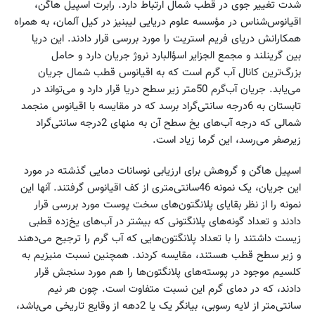
شدت تغییر جوی در قطب شمال ارتباط دارد. رابرت ‌اسپیل هاگن،
اقیانو‌س‌شناس در مؤسسه علوم دریایی لیبنیز در کیل آلمان، به همراه
همکارانش دریای فریم استریت را مورد بررسی قرار دادند. این دریا
بین گرینلند و مجمع الجزایر اسؤالبارد نروژ جریان دارد و حامل
بزرگ‌ترین کانال آب گرم است که به اقیانوس قطب شمال جریان
می‌یابد. جریان آب‌گرم 50متر زیر سطح دریا قرار دارد و می‌تواند در
تابستان به 6درجه سانتی‌گراد برسد که در مقایسه با اقیانوس منجمد
شمالی که درجه آب‌های یخ سطح آن به منهای 2درجه سانتی‌گراد
زیرصفر می‌رسد، این گرما زیاد است.
اسپیل هاگن و گروهش برای ارزیابی نوسانات دمایی گذشته در مورد
این جریان، یک نمونه 46سانتی‌متری از کف اقیانوس گرفتند. آنها این
نمونه را از نظر بقایای پلانگتون‌های سخت پوست مورد بررسی قرار
دادند و تعداد گونه‌های پلانگتونی که بیشتر در آب‌های یخ‌زده قطبی
زیست داشتند را با تعداد پلانگتون‌هایی که آب گرم را ترجیح می‌دهند
و زیر سطح قطب هستند، مقایسه کردند. همچنین نسبت منیزیم به
کلسیم موجود در پوسته‌های پلانگتون‌ها را هم مورد سنجش قرار
دادند، که در دمای گرم این نسبت متفاوت است. چون هر نیم
سانتی‌متر از لایه رسوبی، بیانگر یک یا 2دهه از وقایع تاریخی می‌باشد،