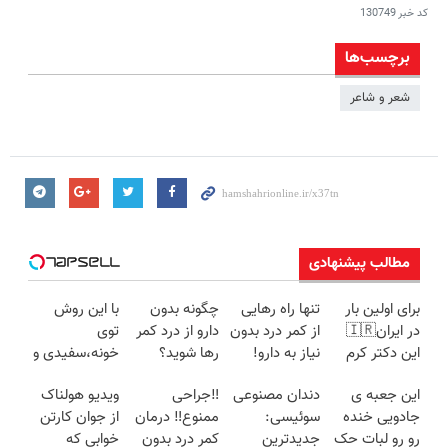
کد خبر
130749
برچسب‌ها
شعر و شاعر
مطالب پیشنهادی
برای اولین بار
تنها راه رهایی
چگونه بدون
با این روش
در ایران🇮🇷
از کمر درد بدون
دارو از درد کمر
توی
این دکتر کرم
نیاز به دارو!
رها شوید؟
خونه،سفیدی و
ترمیم کننده 23
(◂پرسش‌نامه)
(◂پرسش‌نامه
زیبایی دندوناتو
این جعبه ی
دندان مصنوعی
‼️جراحی
ویدیو هولناک
روزه ساخت!
رو پرکن)
برگردون
جادویی خنده
سوئیسی:
ممنوع‼️ درمان
از جوان کارتن
(40%off)
رو رو لبات حک
جدیدترین
کمر درد بدون
خوابی که