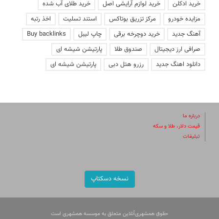
خرید ادکلن
خرید لوازم آرایشی اصل
خرید طلای آب شده
مزایده خودرو
مرکز تزریق بوتاکس
استند تسلیت
اخذ رتبه
آهنگ جدید
خرید دوچرخه برقی
چاپ لیبل
Buy backlinks
صرافی ارز دیجیتال
صندوق طلا
پارتیشن شیشه ای
دانلود اهنگ جدید
رزرو هتل دبی
پارتیشن شیشه ای
درباره ما
قیمت دلار، طلا و سکه
تبلیغات
نسخه دسکتاپ
حقوق همشهری‌آنلاین متعلق به موسسه همشهری است