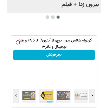
بیرون زد! + فیلم
ما
گردونه شانس بدون پوچ، از آیفون17تا PS5 و طلای
دیجیتال و دلار🔥
بچرخونش
›
‹