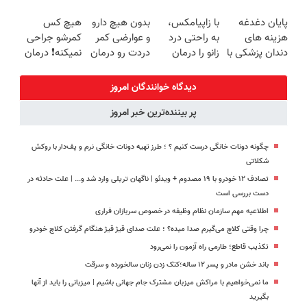
میکنه
فناوری اروپا،
جراحی و دوره
میلیاردر شد.
پایان دغدغه
با زاپیامکس،
بدون هیچ دارو
هیچ کس
خرید40%تخفیف
سبک و مقاوم |
نقاهت
آموزش رایگان
هزینه های
به راحتی درد
و عوارضی کمر
کمرشو جراحی
پرداخت قسطی
دندان پزشکی با
زانو را درمان
دردت رو درمان
نمیکنه❗ درمان
پک سفید
کنید!
کن!
کمردرد بدون
کننده خانگی
(پرسش‌نامه)
قرص
دیدگاه خوانندگان امروز
(پرسشنامه)
پر بیننده‌ترین خبر امروز
چگونه دونات خانگی درست کنیم ؟ ؛ طرز تهیه دونات خانگی نرم و پف‌دار با روکش
شکلاتی
تصادف ۱۲ خودرو با ۱۹ مصدوم + ویدئو | ناگهان تریلی وارد شد و... | علت حادثه در
دست بررسی است
اطلاعیه مهم سازمان نظام وظیفه در خصوص سربازان فراری
چرا وقتی کلاچ می‌گیرم صدا میده؟ ؛ علت صدای قیژ قیژ هنگام گرفتن کلاچ خودرو
تکذیب قاطع؛‌ طارمی راه آزمون را نمی‌رود
باند خشن مادر و پسر ۱۲ ساله؛‌کتک زدن زنان‌ سالخورده و سرقت
ما نمی‌خواهیم با مراکش میزبان مشترک جام جهانی باشیم |‌ میزبانی را باید از آنها
بگیرید