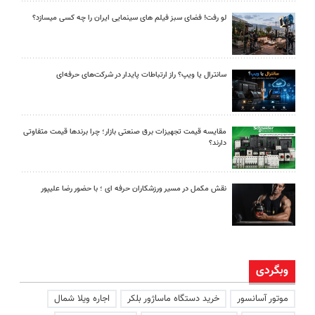
لو رفت! فضای سبز فیلم های سینمایی ایران را چه کسی میسازد؟
سانترال یا ویپ؟ راز ارتباطات پایدار در شرکت‌های حرفه‌ای
مقایسه قیمت تجهیزات برق صنعتی بازار؛ چرا برندها قیمت متفاوتی
دارند؟
نقش مکمل در مسیر ورزشکاران حرفه ای ؛ با حضور رضا علیپور
وبگردی
موتور آسانسور
خرید دستگاه ماساژور بلکر
اجاره ویلا شمال