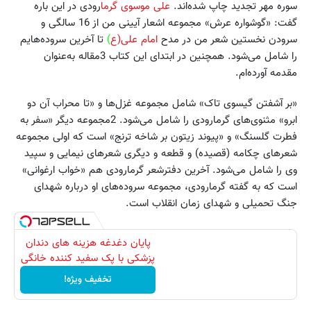
سوره مهر تجدید چاپ شده‌اند.
علی موسوی گرما
رودی در این باره
گفت: «گوشواره عرش» مجموعه اشعار آیینی من از 16 سالگی و
سرودن نخستین شعر من در مدح
امام علی(ع
)
تا آخرین سروده‌هایم
را شامل می‌شود. همچنین در ابتدای این کتاب 3مقاله به‌عنوان
مقدمه آورده‌ام.
«بر آشفتن گیسوی تاک» شامل مجموعه غزل‌ها و «تا محراب آن دو
ابرو» مثنوی‌های گرمارودی را شامل می‌شود. 2مجموعه دیگر «سفر به
فطرت گلسنگ» و «پیوند زیتون بر شاخه ترنج» است که اولی مجموعه
شعرهای چکامه (قصیده) و قطعه و دیگری شعرهای نیمایی و سپید
وی را شامل می‌شود. آخرین دفتر‌شعر گرمارودی هم «خواب ارغوانی»
است که به گفته گرمارودی، مجموعه سروده‌های او درباره شهدای
جنگ تحمیلی و شهدای زمان انقلاب است.
پایان دغدغه هزینه های دندان
پزشکی با پک سفید کننده خانگی
تخفیف ویژه!