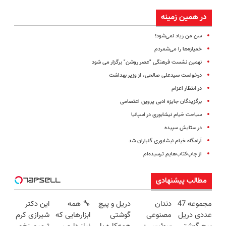
در همین زمینه
سن من زیاد نمی‌‌شود!
خمیازه‌ها را می‌شمردم
نهمین نشست فرهنگی "عصر روشن" برگزار می شود
درخواست سیدعلی صالحی، از وزیر بهداشت
در انتظار اعزام
برگزیدگان جایزه‌ ادبی پروین اعتصامی
سیاحت خیام نیشابوری در اسپانیا
در ستایش سپیده
آرامگاه خیام نیشابوری گلباران شد
از چاپ‌کتاب‌هایم ترسیده‌ام
مطالب پیشنهادی
مجموعه 47
دندان
دریل و پیچ
🔧 همه
این دکتر
عددی دریل
مصنوعی
گوشتی
ابزارهایی که
شیرازی کرم