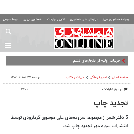
روزنامه همشهری امروز
نیازمندی های همشهری
آگهی و تبلیغات
همشهری تی وی
روابط عمومی ه
جزئیات اولیه از انفجارهای قشم
صفحه اصلی
اخبار فرهنگی
ادبیات و کتاب
جمعه ۲۷ اسفند ۱۳۸۹ -
مجموع نظرات: ۰
۱۷:۰۱
تجدید چاپ
5 دفتر شعر از مجموعه سروده‌های علی موسوی گرمارودی توسط
انتشارات سوره مهر تجدید چاپ شد.