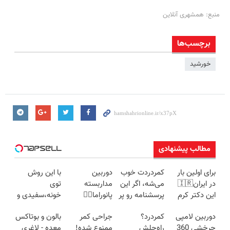
منبع: همشهری آنلاین
برچسب‌ها
خورشید
مطالب پیشنهادی
برای اولین بار
کمردردت خوب
دوربین
با این روش
در ایران🇮🇷
می‌شه، اگر این
مداربسته
توی
این دکتر کرم
پرسشنامه رو پر
پانوراما👈🏻
خونه،سفیدی و
ترمیم کننده 23
کنی!!
قابلیت چرخش
زیبایی دندوناتو
دوربین لامپی
کمردرد؟
جراحی کمر
بالون و بوتاکس
روزه ساخت!
360°و سازگار با
برگردون
چرخشی 360
راه‌حلش
ممنوع شده!
معده - لاغری
اندروید و ios
(40%off)