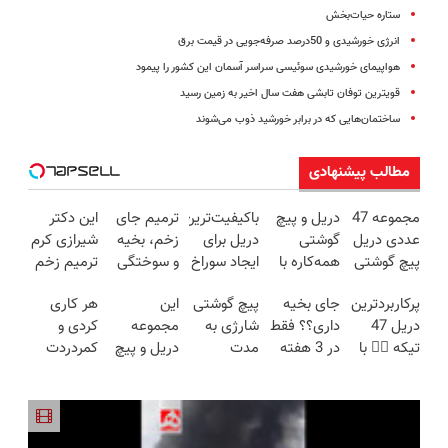
ستاره حیات‌بخش
انرژی خورشیدی و 50درصد صرفه‌جویی در قیمت برق
هواپیمای خورشیدی سوئیسی سراسر آسمان این کشور را پیمود
قویترین توفان تابشی هفت سال اخیر به زمین رسید
ساختمان‌هایی که در برابر خورشید ذوب می‌شوند
مطالب پیشنهادی
مجموعه 47
دریل و پیچ
باکیفیت‌ترین
ترمیم جای
این دکتر
عددی دریل
گوشتی
دریل برای
زخم، بخیه
شیرازی کرم
پیچ گوشتی
همه‌کاره با
ایجاد سوراخ
و سوختگی
ترمیم زخم
شارژی
گیربکس
😱
فقط در 3
ایرانی را
پرکاربردترین
جای بخیه
پیچ گوشتی
این
هر کاری
(تخفیف به
هوشمند ⚙️
هفته!!😍
ساخت!!!
دریل 47
داری؟؟ فقط
شارژی به
مجموعه
کردی و
مدت
(نصف
تیکه 👈🏻 با
در 3 هفته
مدت
دریل و پیچ
کمردردت
محدود)
قیمت بازار
کمترین
ترمیمش
محدود
گوشتی رو با
درمان نشد؟
🔥)
قیمت 🔥
کن!😍
تخفیف
گارانتی و
پر کردن
خورد !
نصف قیمت
پرسشنامه و
همین الان
بخر!😉
دریافت راه