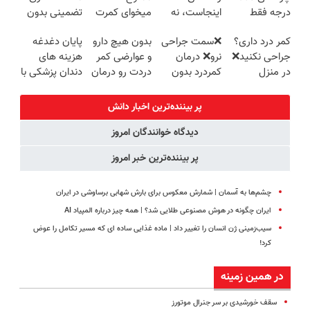
درجه فقط
اینجاست، نه
میخوای کمرت
تضمینی بدون
امروز حراج شد
توی داروخونه
رو در منزل
جراحی
کمر درد داری؟
❌سمت جراحی
بدون هیچ دارو
پایان دغدغه
🔥 پرداخت
درمان کنی؟
جراحی نکنید❌
نرو❌ درمان
و عوارضی کمر
هزینه های
درب منزل
((پرسش‌نامه))
در منزل
کمردرد بدون
دردت رو درمان
دندان پزشکی با
درمانش کن
قرص و دارو
کن!
پک سفید
(◂پرسش‌نامه)
(پرسش‌نامه)
کننده خانگی
پر بیننده‌ترین اخبار دانش
دیدگاه خوانندگان امروز
پر بیننده‌ترین خبر امروز
چشم‌ها به آسمان | شمارش معکوس برای بارش شهابی برساوشی در ایران
ایران چگونه در هوش مصنوعی طلایی شد؟ | همه چیز درباره المپیاد AI
سیب‌زمینی ژن انسان را تغییر داد | ماده غذایی ساده ای که مسیر تکامل را عوض
کرد!
در همین زمینه
سقف خورشیدی بر سر جنرال موتورز