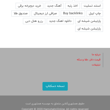
استند تسلیت
اخذ رتبه
آهنگ جدید
خرید دوچرخه برقی
چاپ لیبل
Buy backlinks
صرافی ارز دیجیتال
صندوق طلا
پارتیشن شیشه ای
دانلود اهنگ جدید
رزرو هتل دبی
پارتیشن شیشه ای
درباره ما
قیمت دلار، طلا و سکه
تبلیغات
نسخه دسکتاپ
حقوق همشهری‌آنلاین متعلق به موسسه همشهری است
Copyright © 2020 HamshahriOnline, All rights reserved