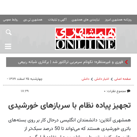
روزنامه همشهری امروز
نیازمندی های همشهری
آگهی و تبلیغات
همشهری تی وی
روابط عمومی ه
فوری و غیرمنتظره؛‌ نکونام سرمربی تراکتور شد | برکناری شبانه ربیعی
صفحه اصلی
اخبار دانش
دانش
چهارشنبه ۲۵ اسفند ۱۳۸۹ -
مجموع نظرات: ۰
۱۷:۲۹
تجهیز پیاده‌ نظام با سربازهای خورشیدی
همشهری آنلاین: دانشمندان انگلیسی درحال کار بر روی بسته‌های
باتری خورشیدی هستند که می‌تواند تا 50 درصد سبک‌تر از