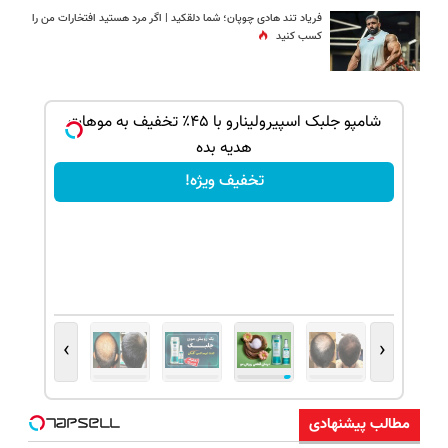
فریاد تند هادی چوپان؛‌ شما دلقکید | اگر مرد هستید افتخارات من را
کسب کنید
بک!
شامپو جلبک اسپیرولینارو با ۴۵٪ تخفیف به موهات
هدیه بده
تخفیف ویژه!
›
‹
مطالب پیشنهادی