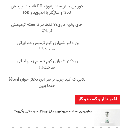
دوربین مداربسته پانوراما👈🏻 قابلیت چرخش
360°و سازگار با اندروید و ios
جای بخیه داری؟؟ فقط در 3 هفته ترمیمش
کن!😍
این دکتر شیرازی کرم ترمیم زخم ایرانی را
ساخت!!!
این دکتر شیرازی کرم ترمیم زخم ایرانی را
ساخت!!!
بلایی که کبد چرب بر سر این دختر جوان آورد😓
حتما ببین
اخبار بازار و کسب و کار
چطور بدون معامله در بیت‌پین از ارز دیجیتال سود دلاری بگیریم؟