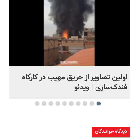
سفارش بده
حل
اولین تصاویر از حریق مهیب در کارگاه
او
فندک‌سازی | ویدئو
بر
دیدگاه خوانندگان