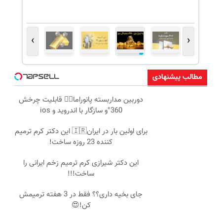
›
‹
مطالب پیشنهادی
دوربین مداربسته پانوراما👈🏻 قابلیت چرخش
360°و سازگار با اندروید و ios
برای اولین بار در ایران🇮🇷 این دکتر کرم ترمیم
کننده 23 روزه ساخت!
این دکتر شیرازی کرم ترمیم زخم ایرانی را
ساخت!!!
جای بخیه داری؟؟ فقط در 3 هفته ترمیمش
کن!😍