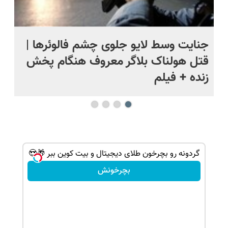
ج
جنایت وسط لایو جلوی چشم فالوئرها |
صح
قتل هولناک بلاگر معروف هنگام پخش
سب
زنده + فیلم
گردونه رو بچرخون طلای دیجیتال و بیت کوین ببر 🎁😍
بچرخونش