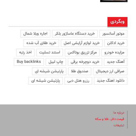
وبگردی
موتور آسانسور
خرید دستگاه ماساژور بلکر
اجاره ویلا شمال
خرید ادکلن
خرید لوازم آرایشی اصل
خرید طلای آب شده
مزایده خودرو
مرکز تزریق بوتاکس
استند تسلیت
اخذ رتبه
آهنگ جدید
خرید دوچرخه برقی
چاپ لیبل
Buy backlinks
صرافی ارز دیجیتال
صندوق طلا
پارتیشن شیشه ای
دانلود اهنگ جدید
رزرو هتل دبی
پارتیشن شیشه ای
درباره ما
قیمت دلار، طلا و سکه
تبلیغات