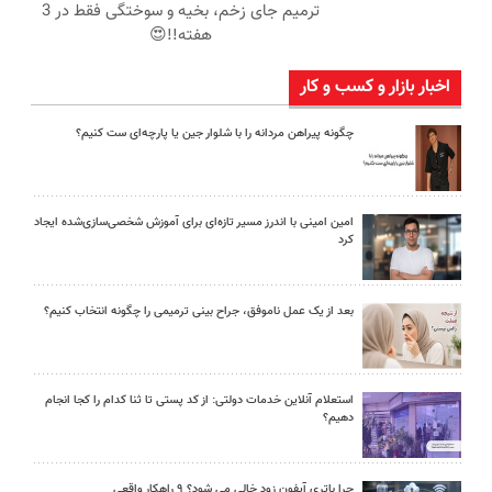
ترمیم جای زخم، بخیه و سوختگی فقط در 3
هفته!!😍
اخبار بازار و کسب و کار
چگونه پیراهن مردانه را با شلوار جین یا پارچه‌ای ست کنیم؟
امین امینی با اندرز مسیر تازه‌ای برای آموزش شخصی‌سازی‌شده ایجاد
کرد
بعد از یک عمل ناموفق، جراح بینی ترمیمی را چگونه انتخاب کنیم؟
استعلام آنلاین خدمات دولتی: از کد پستی تا ثنا کدام را کجا انجام
دهیم؟
چرا باتری آیفون زود خالی می شود؟ ۹ راهکار واقعی