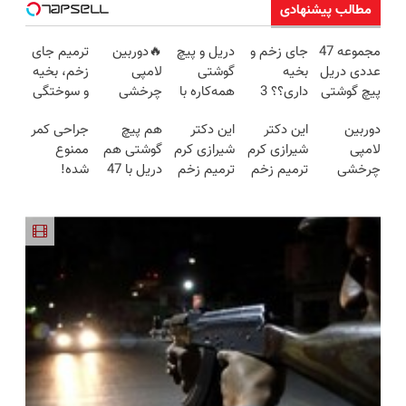
مطالب پیشنهادی
مجموعه 47
جای زخم و
دریل و پیچ
🔥دوربین
ترمیم جای
عددی دریل
بخیه
گوشتی
لامپی
زخم، بخیه
پیچ گوشتی
داری؟؟ 3
همه‌کاره با
چرخشی
و سوختگی
شارژی
هفته‌ای
گیربکس
360 درجه
فقط در 3
دوربین
این دکتر
این دکتر
هم پیچ
جراحی کمر
(تخفیف به
محوش کن!
هوشمند ⚙️
🔥 پرداخت
هفته!!😍
لامپی
شیرازی کرم
شیرازی کرم
گوشتی هم
ممنوع
مدت
(نصف
درب منزل
چرخشی
ترمیم زخم
ترمیم زخم
دریل با 47
شده!
محدود)
قیمت بازار
+ گارانتی
360 درجه
ایرانی را
ایرانی را
تیکه
میخوای
🔥)
تعویض
فقط امروز
ساخت!!!
ساخت!!!
کاربردی! تا
کمرت رو در
حراج شد🔥
تخفیف داره
منزل درمان
پرداخت
بخرش!🔥
کنی؟
درب منزل
((پرسش‌نامه))