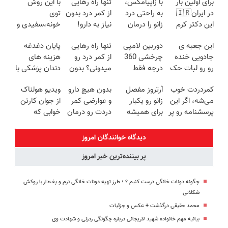
برای اولین بار
با زاپیامکس،
تنها راه رهایی
با این روش
در ایران🇮🇷
به راحتی درد
از کمر درد بدون
توی
این دکتر کرم
زانو را درمان
نیاز به دارو!
خونه،سفیدی و
ترمیم کننده 23
کنید!
(◂پرسش‌نامه)
زیبایی دندوناتو
این جعبه ی
دوربین لامپی
تنها راه رهایی
پایان دغدغه
روزه ساخت!
برگردون
جادویی خنده
چرخشی 360
از کمر درد رو
هزینه های
(40%off)
رو رو لبات حک
درجه فقط
میدونی؟ بدون
دندان پزشکی با
میکنه
امروز حراج شد
نیاز به دارو!
پک سفید
کمردردت خوب
آرتروز مفصل
بدون هیچ دارو
ویدیو هولناک
خرید40%تخفیف
🔥 پرداخت
(◂پرسش‌نامه)
کننده خانگی
می‌شه، اگر این
زانو رو یکبار
و عوارضی کمر
از جوان کارتن
درب منزل
پرسشنامه رو پر
برای همیشه
دردت رو درمان
خوابی که
کنی!!
درمان کن!
کن!
میلیاردر شد.
◗پرسش‌نامه◖
(پرسش‌نامه)
آموزش رایگان
دیدگاه خوانندگان امروز
پر بیننده‌ترین خبر امروز
چگونه دونات خانگی درست کنیم ؟ ؛ طرز تهیه دونات خانگی نرم و پف‌دار با روکش
شکلاتی
محمد حقیقی درگذشت + عکس و جزئیات
بیانیه مهم خانواده شهید لاریجانی درباره چگونگی ردزنی و شهادت وی