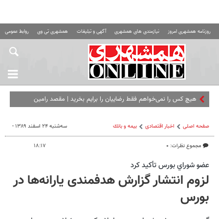
روزنامه همشهری امروز
نیازمندی های همشهری
آگهی و تبلیغات
همشهری تی وی
روابط عمومی ه
هیچ کس را نمی‌خواهم فقط رضاییان را برایم بخرید | مقصد رامین
مشخص شد؟
صفحه اصلی
اخبار اقتصادی
بيمه و بانك
سه‌شنبه ۲۴ اسفند ۱۳۸۹ -
مجموع نظرات: ۰
۱۸:۱۷
عضو شوراي بورس تأكيد كرد
لزوم انتشار گزارش هدفمندی‌ یارانه‌ها در
بورس