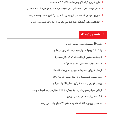
رفع خرابی کولر اتوبوس‌ها حداکثر تا ۷۲ ساعت
سحر دولتشاهی: متاسفم، نمی‌خواستم به اذان توهین کنم +‌ عکس
فوری؛ فرمان آماده‌باش نیروهای نظامی در کشور همسایه صادر شد
قدردانی دفتر آیت‌الله عبدالکریم حائری از خدمات شهرداری تهران
در همین زمینه
رشد 39 میلیارد دلاری بورس تهران
بانک الکترونیک بازار سرمایه، تأسیس می‌شود
عرضه نخستین اوراق صکوک در بازار سرمایه
انتشار موفق نخستین اوراق صکوک
ارسال گزارش محرمانه بورس به وزارت اقتصاد
پیش‌بینی کارشناسان از روند بورس در سال 90
بورس تهران با ثبت 2 رکورد سال 90 را آغاز کرد
ارزش سهام بورس تهران به بیش از 115 هزار میلیارد تومان رسید
89؛ سال رکورد‌ها در بورس تهران
شاخص بورس، 28 اسفند به سطح 23 هزار واحد می رسد