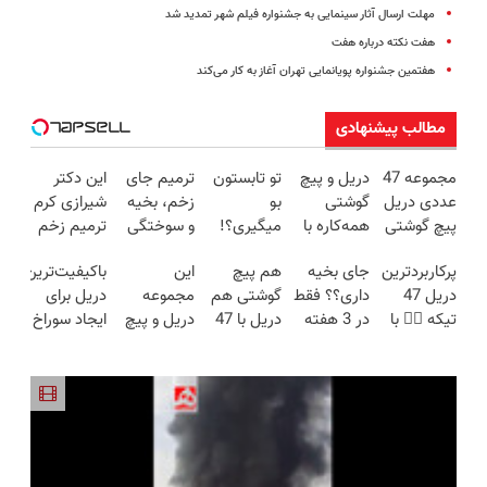
مهلت ارسال آثار سینمایی به جشنواره فیلم شهر تمدید شد
هفت نکته درباره هفت
هفتمین جشنواره پویانمایی تهران آغاز به کار می‌کند
مطالب پیشنهادی
مجموعه 47
دریل و پیچ
تو تابستون
ترمیم جای
این دکتر
عددی دریل
گوشتی
بو
زخم، بخیه
شیرازی کرم
پیچ گوشتی
همه‌کاره با
میگیری؟!
و سوختگی
ترمیم زخم
شارژی
گیربکس
تو دو دقیقه
فقط در 3
ایرانی را
پرکاربردترین
جای بخیه
هم پیچ
این
باکیفیت‌ترین
(تخفیف به
هوشمند ⚙️
برای
هفته!!😍
ساخت!!!
دریل 47
داری؟؟ فقط
گوشتی هم
مجموعه
دریل برای
مدت
(نصف
همیشه
تیکه 👈🏻 با
در 3 هفته
دریل با 47
دریل و پیچ
ایجاد سوراخ
محدود)
قیمت بازار
درمانش کن
کمترین
ترمیمش
تیکه
گوشتی رو با
😱
🔥)
قیمت 🔥
کن!😍
کاربردی! تا
گارانتی و
تخفیف داره
نصف قیمت
بخرش!🔥
بخر!😉