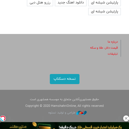
پارتیشن شیشه ای
دانلود اهنگ جدید
رزرو هتل دبی
پارتیشن شیشه ای
درباره ما
قیمت دلار، طلا و سکه
تبلیغات
نسخه دسکتاپ
حقوق همشهری‌آنلاین متعلق به موسسه همشهری است
Copyright © 2020 HamshahriOnline, All rights reserved
طراحی و تولید: نستوه