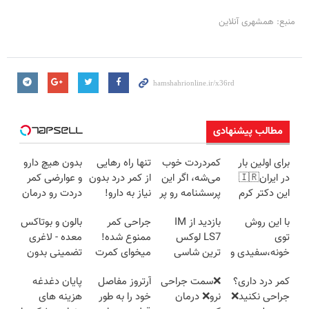
منبع: همشهری آنلاین
مطالب پیشنهادی
برای اولین بار
کمردردت خوب
تنها راه رهایی
بدون هیچ دارو
در ایران🇮🇷
می‌شه، اگر این
از کمر درد بدون
و عوارضی کمر
این دکتر کرم
پرسشنامه رو پر
نیاز به دارو!
دردت رو درمان
ترمیم کننده 23
کنی!!
(◂پرسش‌نامه)
کن!
با این روش
بازدید از IM
جراحی کمر
بالون و بوتاکس
روزه ساخت!
(پرسش‌نامه)
توی
LS7 لوکس
ممنوع شده!
معده - لاغری
خونه،سفیدی و
ترین شاسی
میخوای کمرت
تضمینی بدون
زیبایی دندوناتو
بلند برقی ایران
رو در منزل
جراحی
کمر درد داری؟
❌سمت جراحی
آرتروز مفاصل
پایان دغدغه
برگردون
در باشگاه
درمان کنی؟
جراحی نکنید❌
نرو❌ درمان
خود را به طور
هزینه های
(40%off)
انقلاب
((پرسش‌نامه))