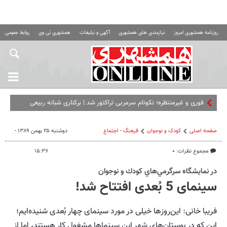
روزنامه همشهری امروز
نیازمندی های همشهری
آگهی و تبلیغات
همشهری تی وی
روابط عمومی ه
فوری و غیرمنتظره؛‌ نکونام سرمربی تراکتور شد | برکناری شبانه ربیعی
صفحه اصلی
کودک و نوجوان
فرهنگ - اجتماع
دوشنبه ۲۵ بهمن ۱۳۸۹ -
مجموع نظرات: ۰
۱۵:۳۶
در نمايشگاه سرگرمي‌هاي كودك و نوجوان
سینمای 5 بُعدی افتتاح شد!
فریبا خانی: این‌روزها خیلی در مورد سینمای چهار بُعدی شنیده‌ایم؛
این که در بوستان‌های شهر این سینماها مشغول کار هستند، اما از