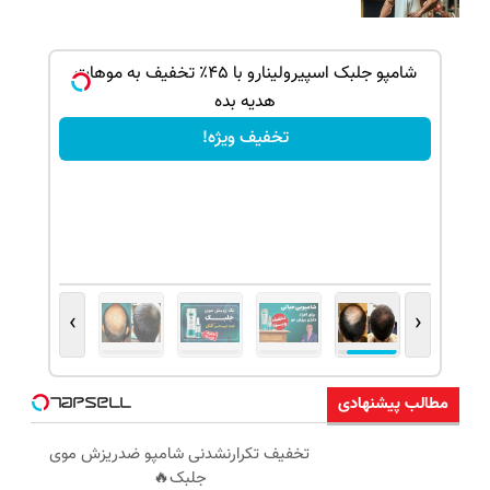
بک!
شامپو جلبک اسپیرولینارو با ۴۵٪ تخفیف به موهات
هدیه بده
تخفیف ویژه!
›
‹
مطالب پیشنهادی
تخفیف تکرارنشدنی شامپو ضدریزش موی
جلبک🔥