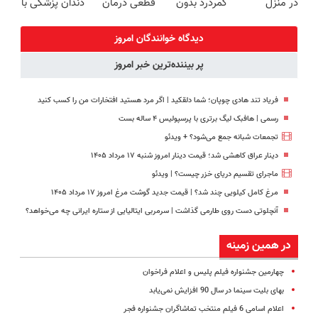
در منزل
کمردرد بدون
قطعی درمان
دندان پزشکی با
درمانش کن
قرص و دارو
کنید!
پک سفید
(◂پرسش‌نامه)
◗پرسش‌نامه◖
کننده خانگی
دیدگاه خوانندگان امروز
پر بیننده‌ترین خبر امروز
فریاد تند هادی چوپان؛‌ شما دلقکید | اگر مرد هستید افتخارات من را کسب کنید
رسمی | هافبک لیگ برتری با پرسپولیس ۴ ساله بست
تجمعات شبانه جمع می‌شود؟ + ویدئو
دینار عراق کاهشی شد؛ قیمت دینار امروز شنبه ۱۷ مرداد ۱۴۰۵
ماجرای تقسیم دریای خزر چیست؟ | ویدئو
مرغ کامل کیلویی چند شد؟ | قیمت جدید گوشت مرغ امروز ۱۷ مرداد ۱۴۰۵
آنچلوتی دست روی طارمی گذاشت | سرمربی ایتالیایی از ستاره ایرانی چه می‌خواهد؟
در همین زمینه
چهارمین جشنواره فیلم پلیس و اعلام فراخوان
بهای بلیت سینما در سال 90 افزایش نمی‌یابد
اعلام اسامی 6 فیلم منتخب تماشاگران جشنواره فجر