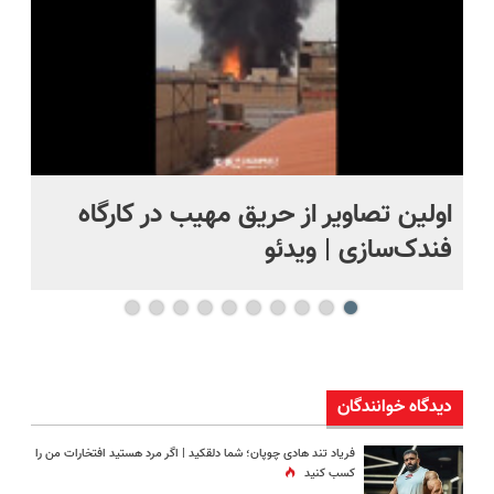
اولین تصاویر از حریق مهیب در کارگاه
او
فندک‌سازی | ویدئو
بر
دیدگاه خوانندگان
فریاد تند هادی چوپان؛‌ شما دلقکید | اگر مرد هستید افتخارات من را
کسب کنید