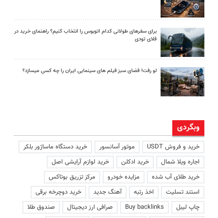
برای سفرهای طولانی کدام اتوبوس را انتخاب کنیم؟ راهنمای خرید در
فلای تودی
لو رفت! فضای سبز فیلم های سینمایی ایران را چه کسی میسازد؟
وبگردی
خرید و فروش USDT
موتور آسانسور
خرید دستگاه ماساژور بلکر
اجاره ویلا شمال
خرید ادکلن
خرید لوازم آرایشی اصل
خرید طلای آب شده
مزایده خودرو
مرکز تزریق بوتاکس
استند تسلیت
اخذ رتبه
آهنگ جدید
خرید دوچرخه برقی
چاپ لیبل
Buy backlinks
صرافی ارز دیجیتال
صندوق طلا