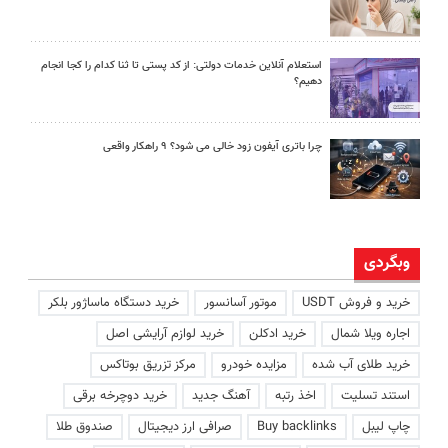
استعلام آنلاین خدمات دولتی: از کد پستی تا ثنا کدام را کجا انجام
دهیم؟
چرا باتری آیفون زود خالی می شود؟ ۹ راهکار واقعی
وبگردی
خرید و فروش USDT
موتور آسانسور
خرید دستگاه ماساژور بلکر
اجاره ویلا شمال
خرید ادکلن
خرید لوازم آرایشی اصل
خرید طلای آب شده
مزایده خودرو
مرکز تزریق بوتاکس
استند تسلیت
اخذ رتبه
آهنگ جدید
خرید دوچرخه برقی
چاپ لیبل
Buy backlinks
صرافی ارز دیجیتال
صندوق طلا