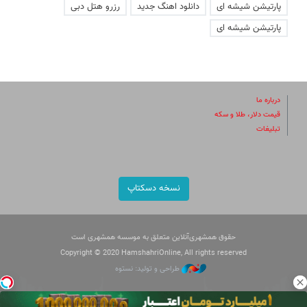
پارتیشن شیشه ای
دانلود اهنگ جدید
رزرو هتل دبی
پارتیشن شیشه ای
درباره ما
قیمت دلار، طلا و سکه
تبلیغات
نسخه دسکتاپ
حقوق همشهری‌آنلاین متعلق به موسسه همشهری است
Copyright © 2020 HamshahriOnline, All rights reserved
طراحی و تولید: نستوه