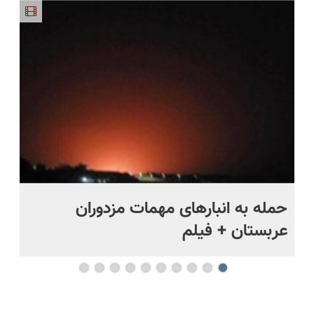
نصف قیمت
حراج شد🔥
تخفیف داره
بخر!😉
پرداخت
بخرش!🔥
درب منزل
حمله به انبارهای مهمات مزدوران
چر
عربستان + فیلم
هر