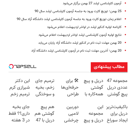
آزمون کارشناسی ارشد 27 بهمن برگزار می‌شود
25 بهمن؛ توزیع کارت ورود به جلسه آزمون کارشناسی ارشد سال 90
اعلام زمان توزیع کارت ورود به جلسه آزمون کارشناسی ارشد دانشگاه آزاد سال 90
کارنامه اولیه کنکور ارشد در اواخر اردیبهشت اعلام می‌شود
نتایج اولیه آزمون کارشناسی ارشد اواخر اردیبهشت اعلام می‌شود
20 بهمن مهلت ثبت نام در کنکور ارشد دانشگاه آزاد پایان می‌یابد
20 بهمن؛ آخرین مهلت ثبت نام در آزمون کارشناسی ارشد دانشگاه آزاد
مطالب پیشنهادی
مجموعه 47
دریل و پیچ
🛠️ برای
ترمیم جای
این دکتر
عددی دریل
گوشتی
حرفه‌ای‌ها
زخم، بخیه
شیرازی کرم
پیچ گوشتی
همه‌کاره با
طراحی
و سوختگی
ترمیم زخم
شارژی
گیربکس
شده، برای
فقط در 3
ایرانی را
باکیفیت‌ترین
این
دوربین
هم پیچ
جای بخیه
(تخفیف به
هوشمند ⚙️
همه قابل
هفته!!😍
ساخت!!!
دریل برای
مجموعه
لامپی
گوشتی هم
داری؟؟ فقط
مدت
(نصف
استفاده‌ست!
ایجاد سوراخ
دریل و پیچ
چرخشی
دریل با 47
در 3 هفته
محدود)
قیمت بازار
😱
گوشتی رو با
360 درجه
تیکه
ترمیمش
🔥)
گارانتی و
فقط امروز
کاربردی! تا
کن!😍