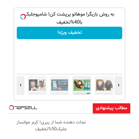
بک!
به روش بازیگرا موهاتو پرپشت کن! شامپوجلبک
با40%تخفیف
تخفیف ویژه!
›
‹
مطالب پیشنهادی
نجات دهنده شما از پیری! کرم جوانساز
جلبک50%تخفیف