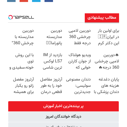
مطالب پیشنهادی
برای اولین بار
دوربین لامپی
دوربین
دوربین
در ایران🇮🇷
چرخشی 360
مداربسته
مداربسته با
این دکتر کرم
درجه فقط
پانوراما👈🏻
چرخش 360°
ترمیم کننده 23
امروز حراج شد
قابلیت چرخش
+ تخفیف
🔥دوربین
ویدیو هولناک
بازدید از IM
با این روش
روزه ساخت!
🔥 پرداخت
360°و سازگار با
(ضمانت
لامپی چرخشی
از جوان کارتن
LS7 لوکس
توی
درب منزل
اندروید و ios
تعویض +
360 درجه🔥
خوابی که
ترین شاسی
خونه،سفیدی و
پرداخت درب
پرداخت درب
میلیاردر شد.
بلند برقی ایران
زیبایی دندوناتو
منزل)
پایان دغدغه
دندان مصنوعی
آرتروز مفاصل
آرتروز مفصل
منزل + گارانتی
آموزش رایگان
در باشگاه
برگردون
هزینه های
سوئیسی:
خود را به طور
زانو رو یکبار
تعویض
انقلاب
(40%off)
دندان پزشکی با
جدیدترین
قطعی درمان
برای همیشه
پک سفید
فناوری اروپا،
کنید!
درمان کن!
کننده خانگی
سبک و مقاوم |
◗پرسش‌نامه◖
◗پرسش‌نامه◖
پر بیننده‌ترین اخبار آموزش
پرداخت قسطی
دیدگاه خوانندگان امروز