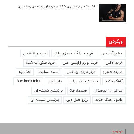
نقش مکمل در مسیر ورزشکاران حرفه ای ؛ با حضور رضا علیپور
وبگردی
موتور آسانسور
خرید دستگاه ماساژور بلکر
اجاره ویلا شمال
خرید ادکلن
خرید لوازم آرایشی اصل
خرید طلای آب شده
مزایده خودرو
مرکز تزریق بوتاکس
استند تسلیت
اخذ رتبه
آهنگ جدید
خرید دوچرخه برقی
چاپ لیبل
Buy backlinks
صرافی ارز دیجیتال
صندوق طلا
پارتیشن شیشه ای
دانلود اهنگ جدید
رزرو هتل دبی
پارتیشن شیشه ای
درباره ما