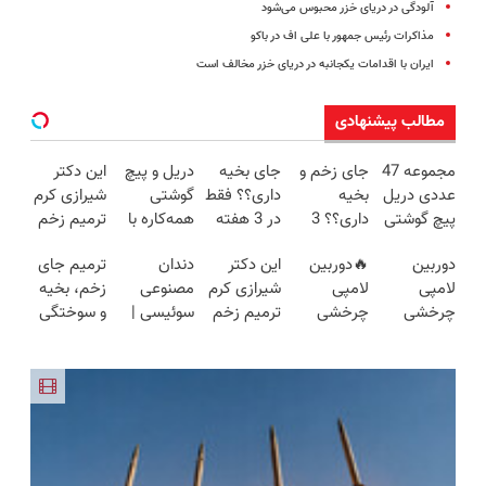
آلودگی در دریای خزر محبوس می‌شود
مذاکرات رئیس جمهور با علی اف در باکو
ایران با اقدامات یکجانبه در دریای خزر مخالف است
مطالب پیشنهادی
مجموعه 47
جای زخم و
جای بخیه
دریل و پیچ
این دکتر
عددی دریل
بخیه
داری؟؟ فقط
گوشتی
شیرازی کرم
پیچ گوشتی
داری؟؟ 3
در 3 هفته
همه‌کاره با
ترمیم زخم
شارژی
هفته‌ای
ترمیمش
گیربکس
ایرانی را
دوربین
🔥دوربین
این دکتر
دندان
ترمیم جای
(تخفیف به
محوش کن!
کن!😍
هوشمند ⚙️
ساخت!!!
لامپی
لامپی
شیرازی کرم
مصنوعی
زخم، بخیه
مدت
(نصف
چرخشی
چرخشی
ترمیم زخم
سوئیسی |
و سوختگی
محدود)
قیمت بازار
360 درجه
360 درجه
ایرانی را
سبک،
فقط در 3
🔥)
فقط امروز
🔥 پرداخت
ساخت!!!
مقاوم،
هفته!!😍
حراج شد🔥
درب منزل
طبیعی!
پرداخت
+ گارانتی
ویزیت
درب منزل
تعویض
رایگان+پرداخت
اقساطی😍