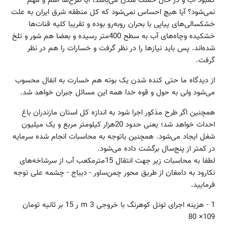
نمی‌شود؟ آیا هیچ احساس نمی‌شود که کل منطقه شرق ایران به علت
خشکسالی‌های پیاپی با بحران روبه‌رو بوده و تقریبا کلیه قنات‌ها
خشکیده وچاه‌های آب به سطح 400متر رسیده و بعضا هم شور و تلخ
شده‌اند. پس باید نیازها را در نظر گرفت و خسارات را هم در نظر
گرفت.
از دیدگاه ما حتی کنده شدن یک بوته هم خسارت به انفال محسوب
می‌شود ولی به حول و قوه خدا همه این مسائل جبران خواهد شد.
همچنین اگر طرح مذکور اجرا شود به اندازه کل استان مازندران باغ
احداث خواهد شد؛ یعنی حدود 20‌هزار کیلومتر مربع و یک میلیون
شغل ایجاد می‌شود. همچنین باتوجه به محاسبات انجام شده سرمایه
در کمتر از پنج‌سال برگشت داده می‌شود.
لطفا به محاسبات زیر جهت انتقال 15مترمکعب آب از سرشاخه‌های
نکارود به دامغان از طریق محور چمن‌ساور - دیباج - چشمه علی توجه
فرمایید.
1 - هزینه اجرای تونل کوهرنگ با خروجی 3 m ر 15 بر ثانیه تومان
109× 80