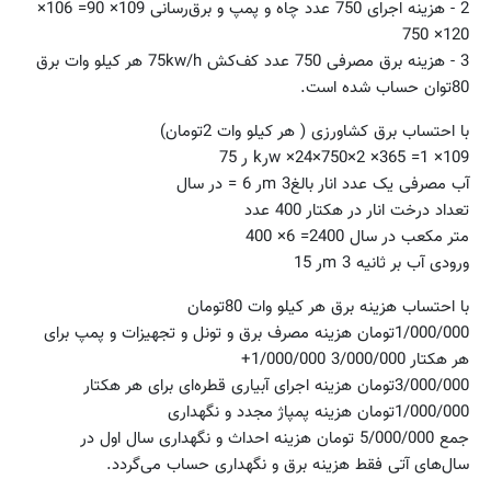
2 - هزینه اجرای 750 عدد چاه و پمپ و برق‌رسانی 109× 90= 106×
120× 750
3 - هزینه برق مصرفی 750 عدد کف‌کش 75kw/h هر کیلو وات برق
80توان حساب شده است.
با احتساب برق کشاورزی ( هر کیلو وات 2تومان)
109× 1= 365× 2×750×24× wرk ر 75
آب مصرفی یک عدد انار بالغ3 mر 6 = در سال
تعداد درخت انار در هکتار 400 عدد
متر مکعب در سال 2400= 6× 400
ورودی آب بر ثانیه 3 mر 15
با احتساب هزینه برق هر کیلو وات 80تومان
1/000/000تومان هزینه مصرف برق و تونل و تجهیزات و پمپ برای
هر هکتار 3/000/000 1/000/000+
3/000/000تومان هزینه اجرای آبیاری قطره‌ای برای هر هکتار
1/000/000تومان هزینه پمپاژ مجدد و نگهداری
جمع 5/000/000 تومان هزینه احداث و نگهداری سال اول در
سال‌های آتی فقط هزینه برق و نگهداری حساب می‌گردد.