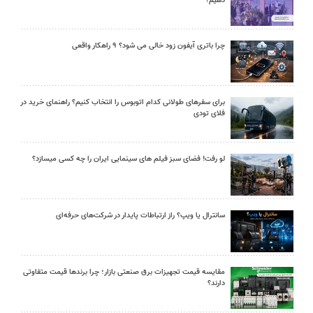
دهیم؟
چرا باتری آیفون زود خالی می شود؟ ۹ راهکار واقعی
برای سفرهای طولانی کدام اتوبوس را انتخاب کنیم؟ راهنمای خرید در
فلای تودی
لو رفت! فضای سبز فیلم های سینمایی ایران را چه کسی میسازد؟
سانترال یا ویپ؟ راز ارتباطات پایدار در شرکت‌های حرفه‌ای
مقایسه قیمت تجهیزات برق صنعتی بازار؛ چرا برندها قیمت متفاوتی
دارند؟