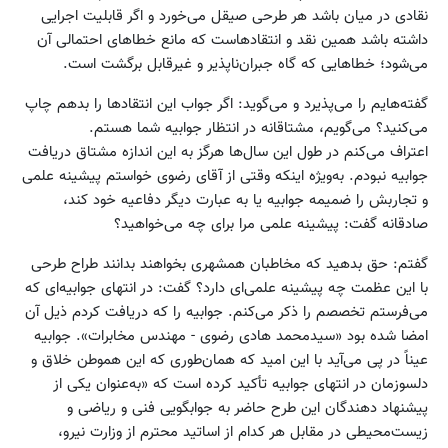
نقادی در میان باشد هر طرحی صیقل می‌خورد و اگر قابلیت اجرایی
داشته باشد همین نقد و انتقادهاست که مانع خطاهای احتمالی آن
می‌شود؛ خطاهایی که گاه جبران‌ناپذیر و غیرقابل برگشت است.
گفته‌هایم را می‌پذیرد و می‌گوید: اگر جواب این انتقادها را بدهم چاپ
می‌کنید؟ می‌گویم، مشتاقانه در انتظار جوابیه شما هستم.
اعتراف می‌کنم در طول این سال‌ها هرگز به این اندازه مشتاق دریافت
جوابیه نبودم. به‌ویژه اینکه وقتی از آقای رضوی خواستم پیشینه علمی
و تجاربش را ضمیمه جوابیه یا به عبارت دیگر دفاعیه خود کند،
صادقانه گفت: پیشینه علمی مرا برای چه می‌خواهید؟
گفتم: حق بدهید که مخاطبان همشهری بخواهند بدانند طراح طرحی
با این عظمت چه پیشینه علمی‌ای دارد؟ گفت: در انتهای جوابیه‌ای که
می‌فرستم تخصصم را ذکر می‌کنم. جوابیه را که دریافت کردم ذیل آن
امضا شده بود «‌سیدمحمد هادی رضوی - مهندس مخابرات». جوابیه
عیناً در پی می‌آید با این امید که همان‌طوری که این هموطن خلاق و
دلسوزمان در انتهای جوابیه تأکید کرده است که «به‌عنوان یکی از
پیشنهاد دهندگان این طرح حاضر به جوابگویی فنی و ریاضی و
زیست‌محیطی در مقابل هر کدام از اساتید محترم از وزارت نیرو،