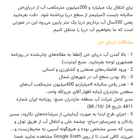
برای انتقال یک میلیارد و 200‌میلیون مترمکعب آب از دریای‌خزر
سالیانه بایست 3‌میلیمتر از سطح دریا برداشته شود. دقت بفرمایید
یعنی 330سال آب برداریم دریا یک متر پایین می‌رود.این در صورتی
است که ما بخواهیم آب دریا را منتقل کنیم.
مشکلات دریای خزر
1 - بالا آمدن آب دریای خزر (لطفا به مقاله‌های چاپ‌شده در روزنامه
همشهری توجه بفرمایید. منبع اینترنت)
2 - ورود فاضلاب‌های صنعتی و کشاورزی و انسانی
3 - بالا بودن سطح آب در شهرهای شمال
4 - هدر رفتن سالیانه 4میلیاردو 600میلیون مترمکعب آب‌های
سطحی مازندران (بنابه اظهار آقای عزیزالله واحد،
مدیر عامل شرکت آب منطقه مازندران منبع: روزنامه ایران شماره
4411 تاریخ 24 /10/ 88)
5 - اجرای طرح ابتدا به صورت آزمایشی از سرشاخه‌های نکارود، مسیر
رادکان و چمن‌ساور-دیباج- چشمه علی و انتقال‌ آب از طریق تونل و
پمپ که مسیر مشخص بوده و هیچگونه آسیبی به محیط‌زیست و...
نمی‌زند کافی است تا از روی Google Ereth مشاهده نمایید ضمنا