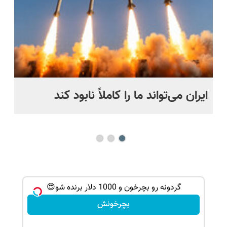
ایران می‌تواند ما را کاملاً نابود کند
اگ
می
گردونه رو بچرخون و 1000 دلار برنده شو😍
بچرخونش