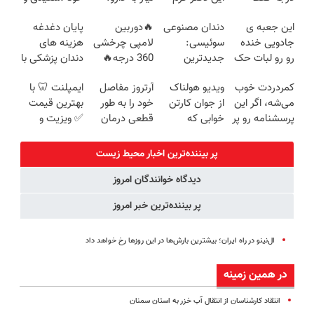
امروز حراج شد
ترمیم کننده 23
(◂پرسش‌نامه)
زیبایی دندوناتو
این جعبه ی
دندان مصنوعی
🔥دوربین
پایان دغدغه
🔥 پرداخت
روزه ساخت!
برگردون
جادویی خنده
سوئیسی:
لامپی چرخشی
هزینه های
درب منزل
(40%off)
رو رو لبات حک
جدیدترین
360 درجه🔥
دندان پزشکی با
میکنه
فناوری اروپا،
پرداخت درب
پک سفید
کمردردت خوب
ویدیو هولناک
آرتروز مفاصل
ایمپلنت 🦷 با
خرید40%تخفیف
سبک و مقاوم |
منزل + گارانتی
کننده خانگی
می‌شه، اگر این
از جوان کارتن
خود را به طور
بهترین قیمت
پرداخت قسطی
تعویض
پرسشنامه رو پر
خوابی که
قطعی درمان
✅ ویزیت و
کنی!!
میلیاردر شد.
کنید!
مشاوره رایگان
آموزش رایگان
◗پرسش‌نامه◖
پر بیننده‌ترین اخبار محیط زیست
دیدگاه خوانندگان امروز
پر بیننده‌ترین خبر امروز
ال‌نینو در راه ایران؛ بیشترین بارش‌ها در این روزها رخ خواهد داد
در همین زمینه
انتقاد کارشناسان از انتقال آب خزر به استان سمنان