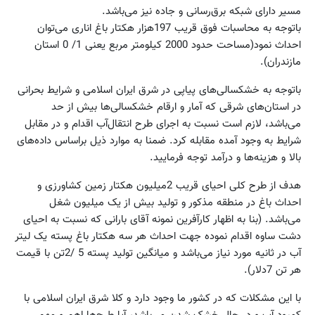
مسیر دارای شبکه برق‌رسانی و جاده نیز می‌باشد.
باتوجه به محاسبات فوق قریب 197هزار هکتار باغ اناری می‌توان
احداث نمود(مساحت حدود 2000 کیلومتر مربع یعنی 1/ 0 استان
مازندران).
باتوجه به خشکسالی‌های پیاپی در شرق ایران اسلامی و شرایط بحرانی
در استان‌های شرقی که آمار و ارقام خشکسالی‌ها بیش از حد
می‌باشد، لازم است نسبت به اجرای طرح انتقال‌آب اقدام و در مقابل
شرایط به وجود آمده مقابله کرد. ضمنا به موارد ذیل براساس داده‌های
بالا و هزینه‌ها و درآمد توجه فرمایید.
هدف از طرح کلی احیای قریب 2میلیون‌ هکتار زمین کشاورزی و
احداث باغ در منطقه مذکور و تولید بیش از یک میلیون شغل
می‌باشد. (بنا به اظهار کارآفرین نمونه آقای بارانی که نسبت به احیای
دشت ساوه اقدام نموده جهت احداث هر سه هکتار باغ پسته یک لیتر
آب در ثانیه مورد نیاز می‌‌باشد و میانگین تولید پسته 5 /2تن با قیمت
هر تن 7دلار).
با این مشکلات که در کشور ما وجود دارد و کلا شرق ایران اسلامی با
کمبود آب و در حال خشک شدن می‌باشد، آیا طرح‌ها اهم و مهم