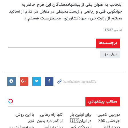
اینجانب به عنوان یکی از پیشنهاددهندگان این طرح حاضر به
جوابگویی فنی و ریاضی و زیست‌محیطی در مقابل هر کدام از اساتید
محترم از وزارت نیرو، جهادکشاورزی، محیط‌زیست هستم.»
کد خبر
117367
برچسب‌ها
دریای خزر
مطالب پیشنهادی
دوربین لامپی
برای اولین بار
تنها راه رهایی
با این روش
چرخشی 360
در ایران🇮🇷
از کمر درد بدون
توی
درجه فقط
این دکتر کرم
نیاز به دارو!
خونه،سفیدی و