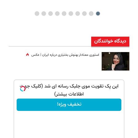
دیدگاه خوانندگان
استوری معنادار بهنوش بختیاری درباره ایران | عکس
بک!
این پک تقویت موی جلبک رسانه ای شد (کلیک جهت
اطلاعات بیشتر)
تخفیف ویژه!