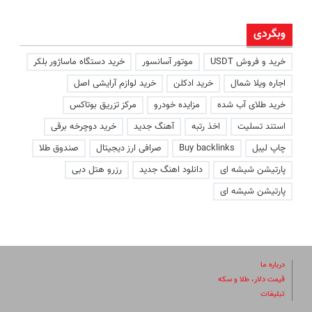
وبگردی
خرید و فروش USDT
موتور آسانسور
خرید دستگاه ماساژور بلکر
اجاره ویلا شمال
خرید ادکلن
خرید لوازم آرایشی اصل
خرید طلای آب شده
مزایده خودرو
مرکز تزریق بوتاکس
استند تسلیت
اخذ رتبه
آهنگ جدید
خرید دوچرخه برقی
چاپ لیبل
Buy backlinks
صرافی ارز دیجیتال
صندوق طلا
پارتیشن شیشه ای
دانلود اهنگ جدید
رزرو هتل دبی
پارتیشن شیشه ای
درباره ما
قیمت دلار، طلا و سکه
تبلیغات