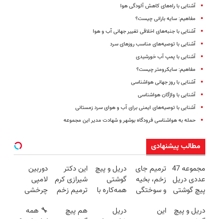
آشنایی با راه‌های کاهش آلودگی هوا
مفاهیم: سایه بارانی چیست؟
آشنایی با جنبه‌های اخلاقی تغییر جهانی آب و هوا
آشنایی با توصیه‌های مناسب روزهای سرد
آشنایی با پمپ‌ آب خورشیدی
مفاهیم: سایکرومتر چیست؟
آشنایی با روز جهانی هواشناسی
آشنایی با واژگان هواشناسی
آشنایی با توصیه‌های ایمنی برای آب و هوای سرد زمستانی
حمله به هواشناسی فرودگاه بوشهر و شهادت مدیر این مجموعه
مطالب پیشنهادی
مجموعه 47
ترمیم جای
دریل و پیچ
این دکتر
دوربین
عددی دریل
زخم، بخیه
گوشتی
شیرازی کرم
لامپی
پیچ گوشتی
و سوختگی
همه‌کاره با
ترمیم زخم
چرخشی
شارژی
فقط در 3
گیربکس
ایرانی را
360 درجه
دریل و پیچ
این
دریل
هم پیچ
🔧 همه
(تخفیف به
هفته!!😍
هوشمند ⚙️
ساخت!!!
فقط امروز