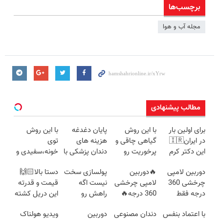
برچسب‌ها
مجله آب و هوا
مطالب پیشنهادی
برای اولین بار
با این روش
پایان دغدغه
با این روش
در ایران🇮🇷
گیاهی چاقی و
هزینه های
توی
این دکتر کرم
پرخوریت رو
دندان پزشکی با
خونه،سفیدی و
ترمیم کننده 23
شکست بده
پک سفید
زیبایی دندوناتو
دوربین لامپی
🔥دوربین
پولسازی سخت
دستا بالا🙌🏻
روزه ساخت!
کننده خانگی
برگردون
چرخشی 360
لامپی چرخشی
نیست اگه
قیمت و قدرته
(40%off)
درجه فقط
360 درجه🔥
راهش رو
این دریل کشته
امروز حراج شد
دارای دزدگیر
بدونی! " دوره
میده🔥
با اعتماد بنفس
دندان مصنوعی
دوربین
ویدیو هولناک
🔥 پرداخت
حرکتی
رایگان "