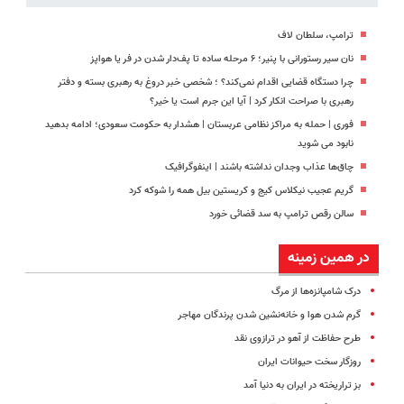
ترامپ، سلطان لاف
نان سیر رستورانی با پنیر؛ ۶ مرحله ساده تا پف‌دار شدن در فر یا هواپز
چرا دستگاه قضایی اقدام نمی‌کند؟ ؛ شخصی خبر دروغ به رهبری بسته و دفتر
رهبری با صراحت انکار کرد | آیا این جرم است یا خیر؟
فوری | حمله به مراکز نظامی عربستان | هشدار به حکومت سعودی؛ ادامه بدهید
نابود می شوید
چاق‌ها عذاب وجدان نداشته باشند | اینفوگرافیک
گریم عجیب نیکلاس کیج و کریستین بیل همه را شوکه کرد
سالن رقص ترامپ به سد قضائی خورد
در همین زمینه
درک شامپانزه‌ها از مرگ
گرم شدن هوا و خانه‌نشین شدن پرندگان مهاجر
طرح حفاظت از آهو در ترازوی نقد
روزگار سخت حیوانات ایران
بز تراریخته در ایران به دنیا آمد