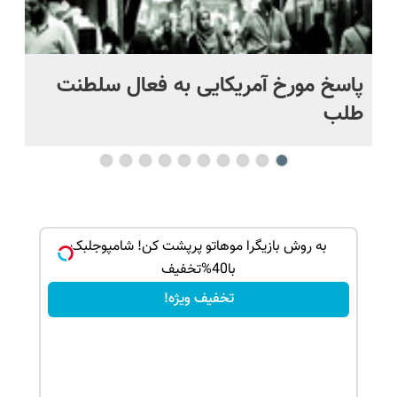
پاسخ مورخ آمریکایی به فعال سلطنت
با
طلب
ک جهت
به روش بازیگرا موهاتو پرپشت کن! شامپوجلبک
با40%تخفیف
تخفیف ویژه!