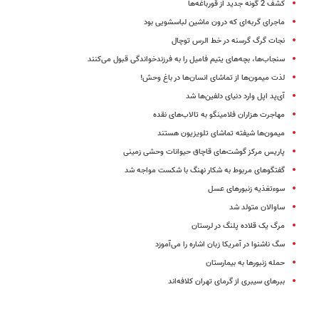
کشف 2 گونه جدید از قورباغه‌ها
ماجرای گربه‌ای که درون ماشین لباسشویی بود
نجات گرگ گرسنه در خط الرس توچال
سنجاب‌ها، بچه‌های یتیم فامیل را به فرزندخواندگی قبول می‌کنند
لذت میمون‌ها از تماشای انسان‌ها در باغ وحش!
آی‌پد اپل وارد دنیای دلفین‌ها شد
مهاجرت هزاران فلامینگو به تالاب‌های نقده
میمون‌ها شیفته تماشای تلویزیون هستند
پاریس مرکز گوشت‌های قاچاق حیوانات وحشی زمینی
گفتگوهای مربوط به شکار نهنگ با شکست مواجه شد
سوءتغذیه زنبورهای عسل
ساوالان متولد شد
مرگ یک قلاده پلنگ در لرستان
سگ‌ ناشنوا در آمریکا زبان اشاره را می‌آموزد
حمله زنبورها به بیمارستان
ببرهای سیبری از گرمای تهران کلافه‌اند