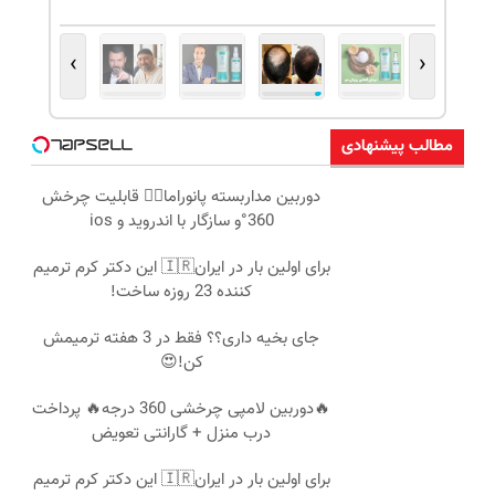
›
‹
مطالب پیشنهادی
دوربین مداربسته پانوراما👈🏻 قابلیت چرخش
360°و سازگار با اندروید و ios
برای اولین بار در ایران🇮🇷 این دکتر کرم ترمیم
کننده 23 روزه ساخت!
جای بخیه داری؟؟ فقط در 3 هفته ترمیمش
کن!😍
🔥دوربین لامپی چرخشی 360 درجه🔥 پرداخت
درب منزل + گارانتی تعویض
برای اولین بار در ایران🇮🇷 این دکتر کرم ترمیم