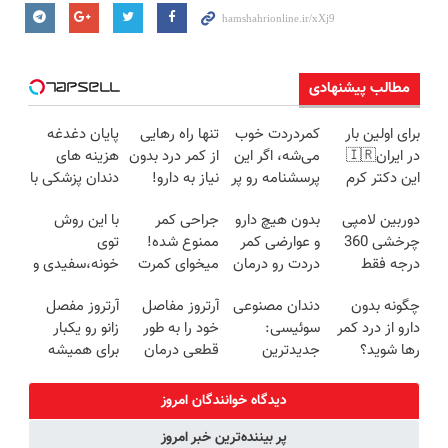
مطالب پیشنهادی
برای اولین بار
کمردردت خوب
تنها راه رهایی
پایان دغدغه
در ایران🇮🇷
می‌شه، اگر این
از کمر درد بدون
هزینه های
این دکتر کرم
پرسشنامه رو پر
نیاز به دارو!
دندان پزشکی با
ترمیم کننده 23
کنی!!
(◂پرسش‌نامه)
پک سفید
دوربین لامپی
بدون هیچ دارو
جراحی کمر
با این روش
روزه ساخت!
کننده خانگی
چرخشی 360
و عوارضی کمر
ممنوع شده!
توی
درجه فقط
دردت رو درمان
میخوای کمرت
خونه،سفیدی و
امروز حراج شد
کن!
رو در منزل
زیبایی دندوناتو
چگونه بدون
دندان مصنوعی
آرتروز مفاصل
آرتروز مفصل
🔥 پرداخت
(پرسش‌نامه)
درمان کنی؟
برگردون
دارو از درد کمر
سوئیسی:
خود را به طور
زانو رو یکبار
درب منزل
((پرسش‌نامه))
(40%off)
رها شوید؟
جدیدترین
قطعی درمان
برای همیشه
(◂پرسش‌نامه
فناوری اروپا،
کنید!
درمان کن!
رو پرکن)
سبک و مقاوم |
◗پرسش‌نامه◖
◗پرسش‌نامه◖
دیدگاه خوانندگان امروز
پرداخت قسطی
پر بیننده‌ترین خبر امروز