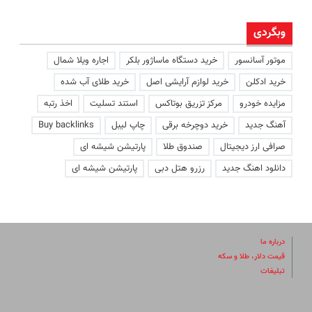
وبگردی
موتور آسانسور
خرید دستگاه ماساژور بلکر
اجاره ویلا شمال
خرید ادکلن
خرید لوازم آرایشی اصل
خرید طلای آب شده
مزایده خودرو
مرکز تزریق بوتاکس
استند تسلیت
اخذ رتبه
آهنگ جدید
خرید دوچرخه برقی
چاپ لیبل
Buy backlinks
صرافی ارز دیجیتال
صندوق طلا
پارتیشن شیشه ای
دانلود اهنگ جدید
رزرو هتل دبی
پارتیشن شیشه ای
درباره ما
قیمت دلار، طلا و سکه
تبلیغات