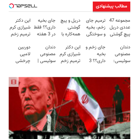
مطالب پیشنهادی
مجموعه 47
ترمیم جای
دریل و پیچ
جای بخیه
این دکتر
عددی دریل
زخم، بخیه
گوشتی
داری؟؟ فقط
شیرازی کرم
پیچ گوشتی
و سوختگی
همه‌کاره با
در 3 هفته
ترمیم زخم
شارژی
فقط در 3
گیربکس
ترمیمش
ایرانی را
دندان
جای زخم و
این دکتر
دندان
دوربین
(تخفیف به
هفته!!😍
هوشمند ⚙️
کن!😍
ساخت!!!
مصنوعی
بخیه
شیرازی کرم
مصنوعی
لامپی
مدت
(نصف
سوئیسی:
داری؟؟ 3
ترمیم زخم
سوئیسی |
چرخشی
محدود)
قیمت بازار
جدیدترین
هفته‌ای
ایرانی را
سبک،
360 درجه
🔥)
فناوری
محوش کن!
ساخت!!!
مقاوم،
فقط امروز
اروپا، سبک
طبیعی!
حراج شد🔥
و مقاوم |
ویزیت
پرداخت
پرداخت
رایگان+پرداخت
درب منزل
قسطی
اقساطی😍