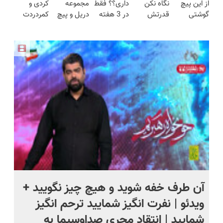
از این پیچ
نگاه نکن
داری؟؟ فقط
مجموعه
کردی و
مدت
(نصف
😉👌🏻
گوشتی
قدرتش
در 3 هفته
دریل و پیچ
کمردردت
محدود)
قیمت بازار
نداریم! 47
درحد هالکه
ترمیمش
گوشتی رو با
درمان نشد؟
🔥)
تیکه
😉 (پرداخت
کن!😍
گارانتی و
پر کردن
کاربردی با
درب
نصف قیمت
پرسشنامه و
ضمانت
منزل+گارانتی
بخر!😉
دریافت راه
بازگشت
تعویض)
حل
آن طرف خفه شوید و هیچ چیز نگویید +
مذا
ویدئو | نفرت انگیز شمایید ترحم انگیز
تو
شمایید | انتقاد مجری صداوسیما به
مذا