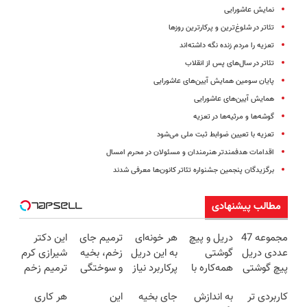
نمایش عاشورایی
تئاتر در شلوغ‌ترین و پرکارترین روزها
تعزیه را مردم زنده نگه داشته‌اند
تئاتر در سال‌های پس از انقلاب
پایان سومین همایش آیین‌های عاشورایی
همایش آیین‌های عاشورایی
گوشه‌ها و مرثیه‌ها در تعزیه
تعزیه با تعیین ضوابط ثبت ملی می‌شود
اقدامات هدفمندتر هنرمندان و مسئولان در محرم امسال
برگزیدگان پنجمین جشنواره تئاتر کانون‌ها معرفی شدند
مطالب پیشنهادی
مجموعه 47
دریل و پیچ
هر خونه‌ای
ترمیم جای
این دکتر
عددی دریل
گوشتی
به این دریل
زخم، بخیه
شیرازی کرم
پیچ گوشتی
همه‌کاره با
پرکاربرد نیاز
و سوختگی
ترمیم زخم
شارژی
گیربکس
داره😍 با
فقط در 3
ایرانی را
کاربردی تر
به اندازش
جای بخیه
این
هر کاری
(تخفیف به
هوشمند ⚙️
تخفیف بخر
هفته!!😍
ساخت!!!