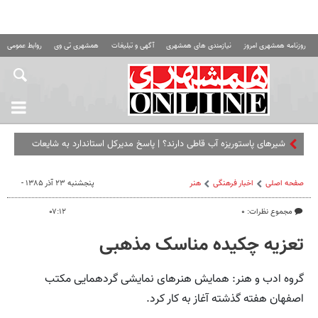
روزنامه همشهری امروز
نیازمندی های همشهری
آگهی و تبلیغات
همشهری تی وی
روابط عمومی ه
شیرهای پاستوریزه آب قاطی دارند؟ | پاسخ مدیرکل استاندارد به شایعات
صفحه اصلی
اخبار فرهنگی
هنر
پنجشنبه ۲۳ آذر ۱۳۸۵ -
مجموع نظرات: ۰
۰۷:۱۲
تعزیه چکیده مناسک مذهبی
گروه ادب و هنر: همایش هنرهای نمایشی گردهمایی مکتب
اصفهان هفته گذشته آغاز به کار کرد.