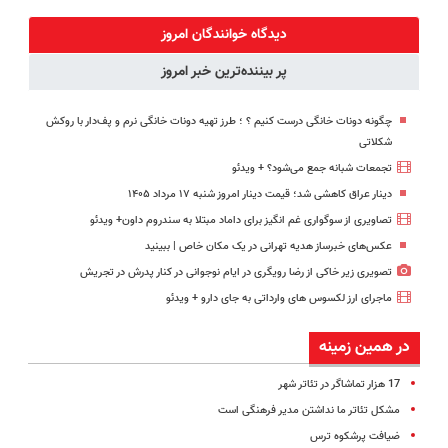
پک سفید
فناوری اروپا،
کنید!
میلیاردر شد.
کننده خانگی
سبک و مقاوم |
◗پرسش‌نامه◖
آموزش رایگان
دیدگاه خوانندگان امروز
پرداخت قسطی
پر بیننده‌ترین خبر امروز
چگونه دونات خانگی درست کنیم ؟ ؛ طرز تهیه دونات خانگی نرم و پف‌دار با روکش
شکلاتی
تجمعات شبانه جمع می‌شود؟ + ویدئو
دینار عراق کاهشی شد؛ قیمت دینار امروز شنبه ۱۷ مرداد ۱۴۰۵
تصاویری از سوگواری غم انگیز برای داماد مبتلا به سندروم داون+ ویدئو
عکس‌های خبرساز هدیه تهرانی در یک مکان خاص | ببینید
تصویری زیر خاکی از رضا رویگری در ایام نوجوانی در کنار پدرش در تجریش
ماجرای ارز لکسوس های وارداتی به جای دارو + ویدئو
در همین زمینه
17 هزار تماشاگر در تئاتر شهر
مشکل تئاتر ما نداشتن مدیر فرهنگی است
ضیافت پرشکوه ترس