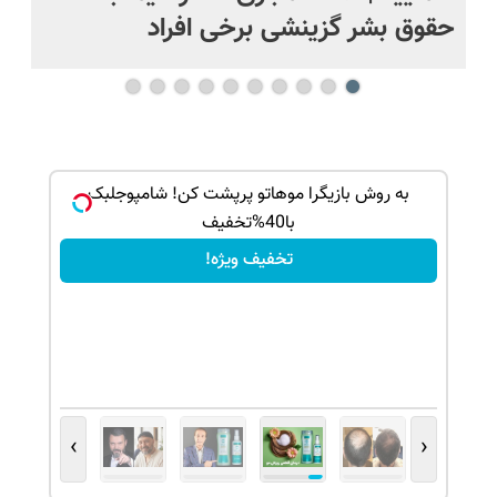
حقوق بشر گزینشی برخی افراد
ک جهت
به روش بازیگرا موهاتو پرپشت کن! شامپوجلبک
با40%تخفیف
تخفیف ویژه!
›
‹