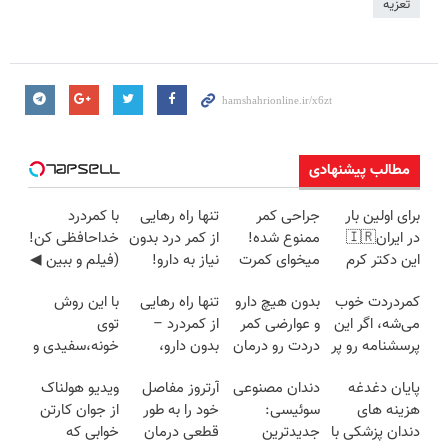
تعزیه
مطالب پیشنهادی
برای اولین بار
جراحی کمر
تنها راه رهایی
با کمردرد
در ایران🇮🇷
ممنوع شده!
از کمر درد بدون
خداحافظی کن!
این دکتر کرم
میخوای کمرت
نیاز به دارو!
(فیلم و ببین ◀
ترمیم کننده 23
رو در منزل
(◂پرسش‌نامه)
پرسش‌نامه رو
کمردردت خوب
بدون هیچ دارو
تنها راه رهایی
با این روش
روزه ساخت!
درمان کنی؟
پرکن)
می‌شه، اگر این
و عوارضی کمر
از کمردرد –
توی
((پرسش‌نامه))
پرسشنامه رو پر
دردت رو درمان
بدون دارو،
خونه،سفیدی و
کنی!!
کن!
بدون جراحی!
زیبایی دندوناتو
پایان دغدغه
دندان مصنوعی
آرتروز مفاصل
ویدیو هولناک
(پرسش‌نامه)
«فرم پر کن»
برگردون
هزینه های
سوئیسی:
خود را به طور
از جوان کارتن
(40%off)
دندان پزشکی با
جدیدترین
قطعی درمان
خوابی که