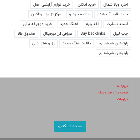
اجاره ویلا شمال
خرید ادکلن
خرید لوازم آرایشی اصل
خرید طلای آب شده
مزایده خودرو
مرکز تزریق بوتاکس
استند تسلیت
اخذ رتبه
آهنگ جدید
خرید دوچرخه برقی
چاپ لیبل
Buy backlinks
صرافی ارز دیجیتال
صندوق طلا
پارتیشن شیشه ای
دانلود اهنگ جدید
رزرو هتل دبی
پارتیشن شیشه ای
درباره ما
قیمت دلار، طلا و سکه
تبلیغات
نسخه دسکتاپ