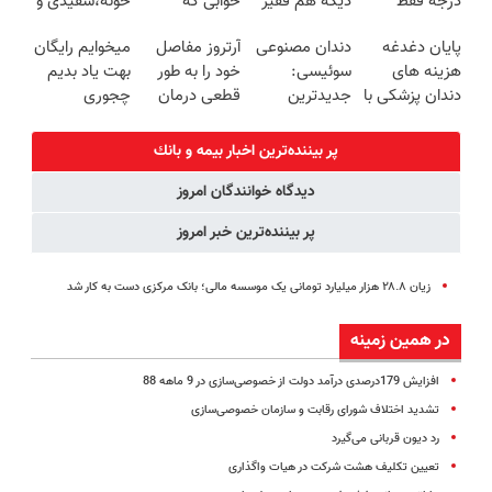
درجه فقط
دیگه هم فقیر
خوابی که
خونه،سفیدی و
پرداخت درب
امروز حراج شد
می‌مونی!
میلیاردر شد.
زیبایی دندوناتو
منزل)
پایان دغدغه
دندان مصنوعی
آرتروز مفاصل
میخوایم رایگان
🔥 پرداخت
همین الان ثبت
آموزش رایگان
برگردون
هزینه های
سوئیسی:
خود را به طور
بهت یاد بدیم
درب منزل
نام کن
(40%off)
دندان پزشکی با
جدیدترین
قطعی درمان
چجوری
پک سفید
فناوری اروپا،
کنید!
پولدارشی! باور
کننده خانگی
سبک و مقاوم |
◗پرسش‌نامه◖
نداری امتحانش
پر بیننده‌ترین اخبار بيمه و بانك
پرداخت قسطی
مجانیه
دیدگاه خوانندگان امروز
پر بیننده‌ترین خبر امروز
زیان ۲۸.۸ هزار میلیارد تومانی یک موسسه مالی؛ بانک مرکزی دست به کار شد
در همین زمینه
افزایش 179درصدی درآمد دولت از خصوصی‌سازی در 9 ماهه 88
تشدید اختلاف شورای رقابت و سازمان خصوصی‌سازی‌
رد دیون قربانی می‌گیرد
تعیین تکلیف هشت شرکت در هیات واگذاری