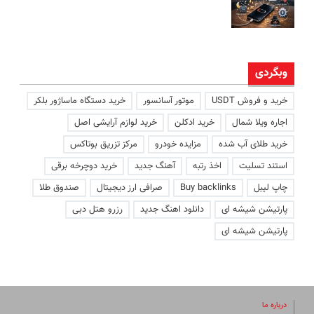
وبگردی
خرید و فروش USDT
موتور آسانسور
خرید دستگاه ماساژور بلکر
اجاره ویلا شمال
خرید ادکلن
خرید لوازم آرایشی اصل
خرید طلای آب شده
مزایده خودرو
مرکز تزریق بوتاکس
استند تسلیت
اخذ رتبه
آهنگ جدید
خرید دوچرخه برقی
چاپ لیبل
Buy backlinks
صرافی ارز دیجیتال
صندوق طلا
پارتیشن شیشه ای
دانلود اهنگ جدید
رزرو هتل دبی
پارتیشن شیشه ای
درباره ما