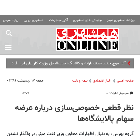
روزنامه همشهری امروز
نیازمندی های همشهری
آگهی و تبلیغات
همشهری تی وی
روابط عمومی ه
آغاز موج جدید حذف یارانه و کالابرگ؛ ضرب‌الاجل وزارت کار برای این افراد؛
اگر تا این تاریخ مراجعه نکنید...
صفحه اصلی
اخبار اقتصادی
بيمه و بانك
جمعه ۱۷ اردیبهشت ۱۳۸۹ -
مجموع نظرات: ۰
۱۷:۰۷
نظر قطعی خصوصی‌سازی درباره عرضه
سهام پالایشگاه‌ها
گروه بورس: به‌دنبال اظهارات معاون وزیر نفت مبنی بر واگذار نشدن