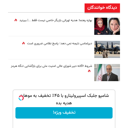
دیدگاه خوانندگان
بهاره رهنما: هدیه تهرانی بازیگر خاصی نیست فقط ...|‌ ببینید
دیپلماسی نتیجه‌ نمی دهد؛ پاسخ نظامی ضروری است
شروط ۶گانه دبیر شورای عالی امنیت ملی برای بازگشایی تنگه هرمز
بک!
شامپو جلبک اسپیرولینارو با ۴۵٪ تخفیف به موهات
هدیه بده
تخفیف ویژه!