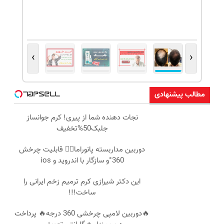
›
‹
مطالب پیشنهادی
نجات دهنده شما از پیری! کرم جوانساز
جلبک50%تخفیف
دوربین مداربسته پانوراما👈🏻 قابلیت چرخش
360°و سازگار با اندروید و ios
این دکتر شیرازی کرم ترمیم زخم ایرانی را
ساخت!!!
🔥دوربین لامپی چرخشی 360 درجه🔥 پرداخت