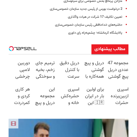
ماراتن پرمانع بخش خصوصی برای سیلوسازی
2 درخواست بورس از رئیس جدید سازمان خصوصی‌سازی‌
تعیین تکلیف 17 شرکت در هیات واگذاری
حاشیه‌های خداحافظی رئیس سازمان خصوصی‌سازی‌
پالایشگاه کرمانشاه؛ چشم‌به‌راه رای داوری
مطالب پیشنهادی
مجموعه 47
دریل و پیچ
دریل دقیق
ترمیم جای
دوربین
عددی دریل
گوشتی
با کنترل
زخم، بخیه
لامپی
پیچ گوشتی
همه‌کاره با
سرعت
و سوختگی
چرخشی
شارژی
گیربکس
اتوماتیک 🎯
فقط در 3
360 درجه
اسپری
برای اولین
اسپری
این
هر کاری
(تخفیف به
هوشمند ⚙️
(مجموعه
هفته!!😍
فقط امروز
ازبین‌برنده
بار در ایران
حشره‌کش
مجموعه
کردی و
مدت
(نصف
47عددی +
حراج شد🔥
حشرات
🇮🇷 این
خانه و
دریل و پیچ
کمردردت
محدود)
قیمت بازار
تخفیف
پرداخت
رختخواب،
دکتر کرم
گیاهان
گوشتی رو با
درمان نشد؟
🔥)
ویژه)
درب منزل
مناسب برای
ترمیم کننده
خانگی،
گارانتی و
پر کردن
مقابله با
23 روزه
نابودکننده
نصف قیمت
پرسشنامه و
انواع ساس
ساخت!
انواع
بخر!😉
دریافت راه
حشرات
حل