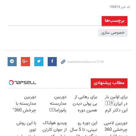
کد خبر
106816
برچسب‌ها
خصوصی‌ سازی
مطالب پیشنهادی
برای اولین بار
برای رهایی از
دوربین
دوربین
در ایران🇮🇷
بی پولی دیدن
مداربسته
مداربسته با
این دکتر کرم
همین دوره
پانوراما👈🏻
چرخش 360°
ترمیم کننده 23
رایگان کافیه!
قابلیت چرخش
+ تخفیف
دوربین لامپی
این دوره رو
ویدیو هولناک
با این روش
روزه ساخت!
(شمارتو وارد
360°و سازگار با
(ضمانت
چرخشی 360
نبینی، تا 5 سال
از جوان کارتن
توی
کن)
اندروید و ios
تعویض +