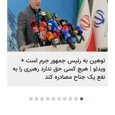
خانگی و
آفات
توهین به رئیس جمهور جرم است +
نم
ویدئو | هیچ کسی حق ندارد رهبری را به
را
نفع یک جناح مصادره کند
جن
بی