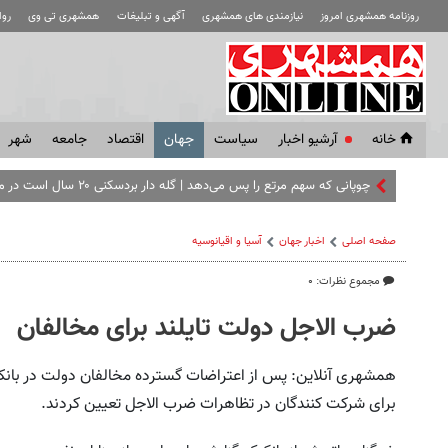
روزنامه همشهری امروز
نیازمندی های همشهری
آگهی و تبلیغات
همشهری تی وی
رو
خانه
آرشیو اخبار
سياست
جهان
اقتصاد
جامعه
شهر
چوپانی که سهم مرتع را پس می‌دهد | گله ‌دار بردسکنی ۲۰ سال است در مسیر چرای گله بذر می‌ پاشد + فیلم چوپان‌ خوانی
صفحه اصلی
اخبار جهان
آسیا و اقیانوسیه
مجموع نظرات: ۰
ضرب الاجل دولت تایلند برای مخالفان
برای شرکت کنندگان در تظاهرات ضرب الاجل تعیین کردند.