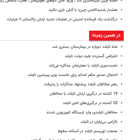
حمله چین شبیه‌سازی شد | ورود قاتل ناوهای هواپیمابر | نظارت شخص رئی
هشدار شدیداللحن چین؛ با آتش بازی نکنید
درگذشت یک فرمانده امنیتی در عملیات جدید ارتش پاکستان + جزئیات
در همین زمینه
شاه تایلند دوباره در بیمارستان بستری شد
اعتراض گسترده علیه دولت تایلند
نخست‌وزیر تایلند با معترضان مذاکره می‌کند
احتمال صدور حکم اعدام برای نخست وزیر پییشین تایلند
رهبر مخالفان تایلند پیشنهاد مذاکرات را پذیرفت
19 کشته در درگیری ارتش تایلند با مخالفان
52 کشته در درگیری‌های اخیر تایلند
مخالفان تایلندی وارد ایستگاه تلویزیونی شدند
ناآرامی بی‌پایان در تایلند
صنعت توریسم تایلند در آستانه سقوط