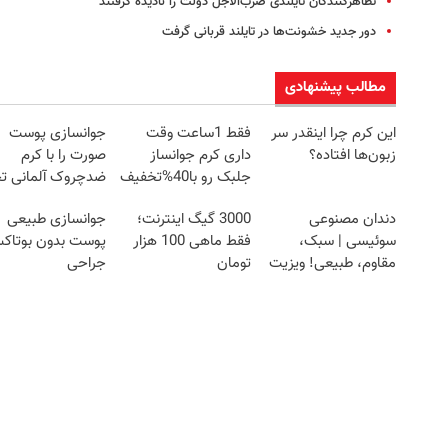
تظاهرکنندگان تایلندی ضر‌ب‌الاجل دولت را نادیده گرفتند
دور جدید خشونت‌ها در تایلند قربانی گرفت
مطالب پیشنهادی
این کرم چرا اینقدر سر
فقط 1ساعت وقت
جوانسازی پوست
زبون‌ها افتاده؟
داری کرم جوانساز
صورت را با کرم
جلبک رو با40%تخفیف
ضدچروک آلمانی تج
بخری!
کنید!
دندان مصنوعی
3000 گیگ اینترنت؛
جوانسازی طبیعی
سوئیسی | سبک،
فقط ماهی 100 هزار
پوست بدون بوتاک
مقاوم، طبیعی! ویزیت
تومان
جراحی
رایگان+پرداخت
اقساطی😍