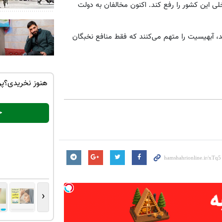
ی این کشور را رفع کند. اکنون مخالفان به دولت
د، آبهیسیت را متهم می‌کنند که فقط منافع نخبگان
صورت عمقی
کرم جوانساز جلبک، هدیه طبیعت به
هنوز نخریدی؟پر
شما(خرید با تخفیف ویژه)
خرید محصول
خ
‹