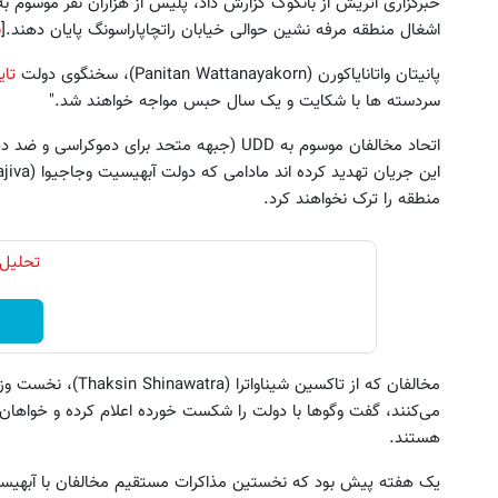
خبرگزاری اتریش از بانکوک گزارش داد، پلیس از هزاران نفر موسوم 
اشغال منطقه مرفه نشین حوالی خیابان راتچاپاراسونگ پایان دهند.[
ن
پانیتان واتانایاکورن (Panitan Wattanayakorn)، سخنگوی دولت
تای
سردسته ها با شکایت و یک سال حبس مواجه خواهند شد."
اتحاد مخالفان موسوم به UDD (جبهه متحد برای دم
منطقه را ترک نخواهند کرد.
تحلیل 
می‌کنند، گفت وگوها با دولت را شکست خورده اعلام کرده و خواهان ب
هستند.
یک هفته پیش بود که نخستین مذاکرات مستقیم مخالفان با آبهیسی