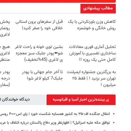
مطالب پیشنهادی
کاهش وزن باورنکردنی با یک
قبل از سفرهای برون استانی
روش خانگی و خوشمزه
خلافی خود را صفر کنید!
رونمای
لاغری
تحلیل آماری فوری معادلات
بشین توی خونه و راحت لاغر
هیچ چ
ساختاری تفسیری با آموزش
شو⬅️پودر جلبک سبز معجزه
لاغری
کامل حتی یک روزه !!
ی لاغری (45%تخفیف)
منتظرت
به بزرگترین جشنواره ایمپلنت
تا آخر جام جهانی با پودر
پودر 
تهران سر بزنید ! | فقط ۲۵
جلبک7 کیلو لاغر شو!
درجه 
میلیون !
(سفار
پر بیننده‌ترین اخبار آسیا و اقیانوسیه
دیدگاه خوانندگان ا
انتقال جنگنده اف-۳۵ به کشور همسایه شکست خورد | پای اس‑۴۰۰ روسی در میان است؟
توافق مکه علیه اسرائیل؟ | اظهارنظر وزیر دفاع پاکستان درباره ائتلاف با عرب