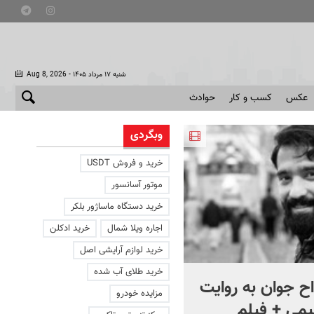
- شنبه ۱۷ مرداد ۱۴۰۵
Aug 8, 2026
عکس
کسب و کار
حوادث
وبگردی
خرید و فروش USDT
موتور آسانسور
خرید دستگاه ماساژور بلکر
اجاره ویلا شمال
خرید ادکلن
خرید لوازم آرایشی اصل
خرید طلای آب شده
 جوان به روایت
ماجرای ارز لکسوس های
مزایده خودرو
ی + فیلم
وارداتی به جای دارو + ویدئو