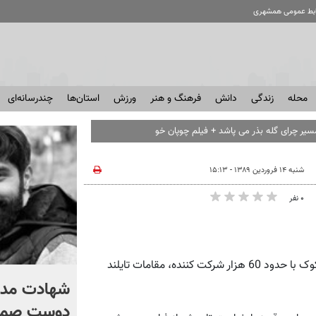
ابط عمومی همشهری
محله
زندگی
دانش
فرهنگ و هنر
ورزش
استان‌ها
چندرسانه‌ای
شنبه ۱۴ فروردین ۱۳۸۹ - ۱۵:۱۳
۰ نفر
همشهری آنلاین: پس از اعتراضات گسترده مخالفان دولت در بانکوک با حدود 60 هزار شرکت کننده، مقامات تایلند
مسئولان دولت واقعا با
شهادت مداح
تجمعات شبانه مخالف اند؟ +
دوست صمیم