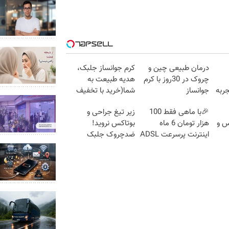
درمان طبیعی چین و
کرم جوانساز جلبک،
چروک در 30روز با کرم
هدیه طبیعت به
ربه
جوانساز
شما(خرید با تخفیف
آلمانی(45%تخفیف)
ویژه)
🎉با ماهی فقط 100
زیر تیغ جراحی و
س و
هزار تومان 6 ماه
بوتاکس نروید!
اینترنت پرسرعت ADSL
ضدچروک جلبک
بگیر!!
با40%تخفیف