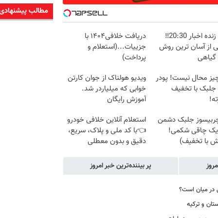
مطالب پیشنهادی
پخش زنده اخبار 20:30‼️
دریافت خلافی۱۴۰۴ با
ی از آسان ترین روش
جزییات...(استعلام و
 گیاهی
پرداخت)
یز محال نیست! پودر
ویدیو هولناک از جوان کارتن
 جلبک با تخفیف
خوابی که میلیاردر شد.
ه!
آموزش رایگان
چربیسوز جلبک دشمن
استعلام آنلاین خلافی خودرو
یک چاقی شکمی!
👈با کد ملی و پلاک، سریع،
ش با تخفیف)
دقیق و بدون معطلی
مروز
پر بیننده‌ترین خبر امروز
ستان و ترکیه