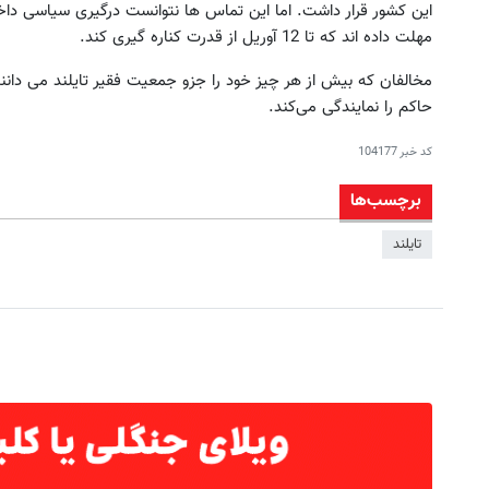
این کشور قرار داشت. اما این تماس ها نتوانست درگیری سیاسی داخل
مهلت داده اند که تا 12 آوریل از قدرت کناره گیری کند.
مخالفان که بیش از هر چیز خود را جزو جمعیت فقیر تایلند می دانن
حاکم را نمایندگی می‌کند.
کد خبر
104177
بدون سوزن پوستتو 10سال جوون
تنها روش طبیعی که پوستت رو ب
برچسب‌ها
کن50%تخفیف پاییزی
ابرسانی و نرم میکنه
تایلند
خرید محصول
خرید محصول