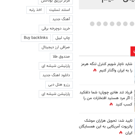
مرکز تزریق بوتاکس
استند تسلیت
اخذ رتبه
آهنگ جدید
خرید دوچرخه برقی
چاپ لیبل
Buy backlinks
صرافی ارز دیجیتال
صندوق طلا
شاید ناچار شویم کنترل تنگه هرمز
پارتیشن شیشه ای
را به ایران واگذار کنیم
دانلود اهنگ جدید
رزرو هتل دبی
فریاد تند هادی چوپان؛‌ شما دلقکید
پارتیشن شیشه ای
| اگر مرد هستید افتخارات من را
کسب کنید
تایید شد: تحویل هزاران موشک
پاتریوت آمریکایی به این همسایگان
ایران