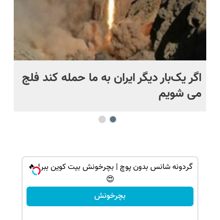
اگر یک‌بار دیگر ایران به ما حمله کند فلج
کش
می شویم
بی
 | گردونه بچرخون
گردونه شانس بدون پوچ | بچرخونش بیت کوین ببر! 🔥
😍
بچرخونش