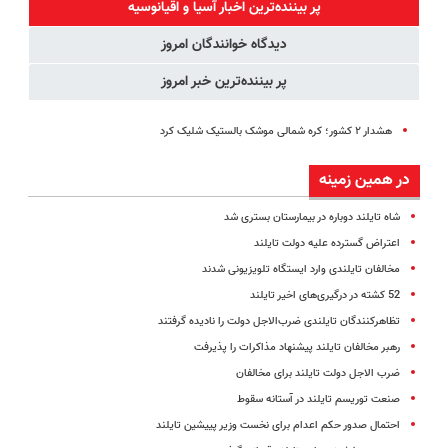
ساخت!!!
◗پرسش‌نامه◖
آموزش رایگان
پر بیننده‌ترین اخبار آسیا و اقیانوسیه
دیدگاه خوانندگان امروز
پر بیننده‌ترین خبر امروز
هشدار ۲ کشور؛ کره شمالی موشک بالستیک شلیک کرد
در همین زمینه
شاه تایلند دوباره در بیمارستان بستری شد
اعتراض گسترده علیه دولت تایلند
مخالفان تایلندی وارد ایستگاه تلویزیونی شدند
52 کشته در درگیری‌های اخیر تایلند
تظاهرکنندگان تایلندی ضر‌ب‌الاجل دولت را نادیده گرفتند
رهبر مخالفان تایلند پیشنهاد مذاکرات را پذیرفت
ضرب الاجل دولت تایلند برای مخالفان
صنعت توریسم تایلند در آستانه سقوط
احتمال صدور حکم اعدام برای نخست وزیر پییشین تایلند