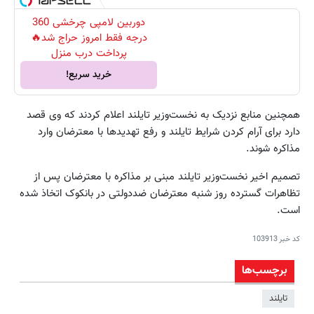
دوربین لامپی چرخشی 360
درجه فقط امروز حراج شد🔥
پرداخت درب منزل
خرید سریع!
همچنین منابع نزدیک به نخست‌وزیر تایلند اعلام کردند که وی قصد
دارد برای آرام کردن شرایط تایلند و رفع تهدیدها با معترضان وارد
مذاکره شوند.
تصمیم اخیر نخست‌وزیر تایلند مبنی بر مذاکره با معترضان پس از
تظاهرات گسترده روز شنبه معترضان ضددولتی در بانکوک اتخاذ شده
است.
کد خبر
103913
برچسب‌ها
تایلند