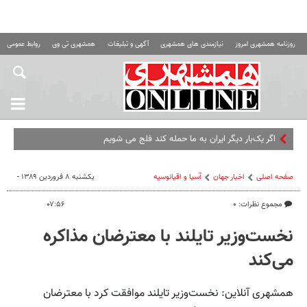
روزنامه همشهری امروز
نیازمندی های همشهری
آگهی و تبلیغات
همشهری تی وی
روابط عمومی ه
اگر یک‌بار دیگر ایران به ما حمله کند فلج می شویم
صفحه اصلی
اخبار جهان
آسیا و اقیانوسیه
یکشنبه ۸ فروردین ۱۳۸۹ -
مجموع نظرات: ۰
۰۷:۵۶
نخست‌وزیر تایلند با معترضان مذاکره
می‌کند
همشهری آنلاین: نخست‌وزیر تایلند موافقت کرد با معترضان