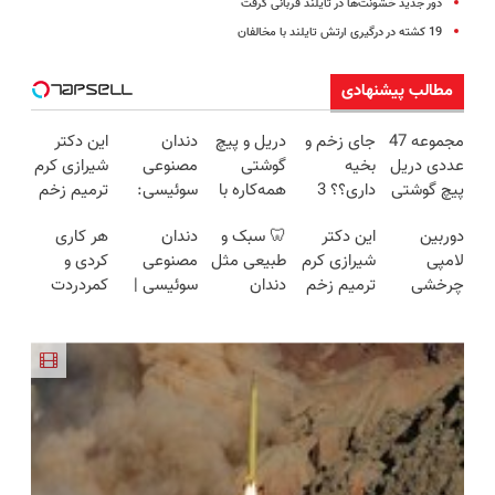
دور جدید خشونت‌ها در تایلند قربانی گرفت
19 کشته در درگیری ارتش تایلند با مخالفان
مطالب پیشنهادی
مجموعه 47
جای زخم و
دریل و پیچ
دندان
این دکتر
عددی دریل
بخیه
گوشتی
مصنوعی
شیرازی کرم
پیچ گوشتی
داری؟؟ 3
همه‌کاره با
سوئیسی:
ترمیم زخم
شارژی
هفته‌ای
گیربکس
جدیدترین
ایرانی را
دوربین
این دکتر
🦷 سبک و
دندان
هر کاری
(تخفیف به
محوش کن!
هوشمند ⚙️
فناوری
ساخت!!!
لامپی
شیرازی کرم
طبیعی مثل
مصنوعی
کردی و
مدت
(نصف
اروپا، سبک
چرخشی
ترمیم زخم
دندان
سوئیسی |
کمردردت
محدود)
قیمت بازار
و مقاوم |
360 درجه
ایرانی را
خودت!
سبک،
درمان نشد؟
🔥)
پرداخت
فقط امروز
ساخت!!!
نصب آسان
مقاوم،
پر کردن
قسطی
حراج شد🔥
و پرداخت
طبیعی!
پرسشنامه و
پرداخت
اقساطی 💳
ویزیت
دریافت راه
درب منزل
📍 تهران
رایگان+پرداخت
حل
اقساطی😍