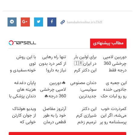
مطالب پیشنهادی
دوربین لامپی
برای اولین بار
تنها راه رهایی
با این روش
چرخشی 360
در ایران🇮🇷
از کمر درد بدون
توی
درجه فقط
این دکتر کرم
نیاز به دارو!
خونه،سفیدی و
امروز حراج شد
ترمیم کننده 23
(◂پرسش‌نامه)
زیبایی دندوناتو
این جعبه ی
دندان مصنوعی
🔥دوربین
پایان دغدغه
🔥 پرداخت
روزه ساخت!
برگردون
جادویی خنده
سوئیسی:
لامپی چرخشی
هزینه های
درب منزل
(40%off)
رو رو لبات حک
جدیدترین
360 درجه🔥
دندان پزشکی با
میکنه
فناوری اروپا،
پرداخت درب
پک سفید
کمردردت خوب
این دکتر
آرتروز مفاصل
ویدیو هولناک
خرید40%تخفیف
سبک و مقاوم |
منزل + گارانتی
کننده خانگی
می‌شه، اگر این
شیرازی کرم
خود را به طور
از جوان کارتن
پرداخت قسطی
تعویض
پرسشنامه رو پر
ترمیم زخم
قطعی درمان
خوابی که
کنی!!
ایرانی را
کنید!
میلیاردر شد.