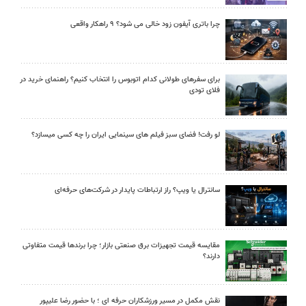
چرا باتری آیفون زود خالی می شود؟ ۹ راهکار واقعی
برای سفرهای طولانی کدام اتوبوس را انتخاب کنیم؟ راهنمای خرید در
فلای تودی
لو رفت! فضای سبز فیلم های سینمایی ایران را چه کسی میسازد؟
سانترال یا ویپ؟ راز ارتباطات پایدار در شرکت‌های حرفه‌ای
مقایسه قیمت تجهیزات برق صنعتی بازار؛ چرا برندها قیمت متفاوتی
دارند؟
نقش مکمل در مسیر ورزشکاران حرفه ای ؛ با حضور رضا علیپور