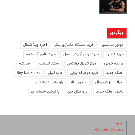
وبگردی
موتور آسانسور
خرید دستگاه ماساژور بلکر
اجاره ویلا شمال
خرید ادکلن
خرید لوازم آرایشی اصل
خرید طلای آب شده
مزایده خودرو
مرکز تزریق بوتاکس
استند تسلیت
اخذ رتبه
آهنگ جدید
خرید دوچرخه برقی
چاپ لیبل
Buy backlinks
صرافی ارز دیجیتال
صندوق طلا
پارتیشن شیشه ای
دانلود اهنگ جدید
رزرو هتل دبی
پارتیشن شیشه ای
درباره ما
قیمت دلار، طلا و سکه