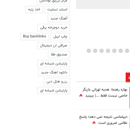
مرکز تزریق بوتاکس
ماند | ویدئو
استند تسلیت
اخذ رتبه
آهنگ جدید
خرید دوچرخه برقی
چاپ لیبل
Buy backlinks
صرافی ارز دیجیتال
صندوق طلا
پارتیشن شیشه ای
دانلود اهنگ جدید
رزرو هتل دبی
بهاره رهنما: هدیه تهرانی بازیگر
پارتیشن شیشه ای
خاصی نیست فقط ...|‌ ببینید
دیپلماسی نتیجه‌ نمی دهد؛ پاسخ
نظامی ضروری است