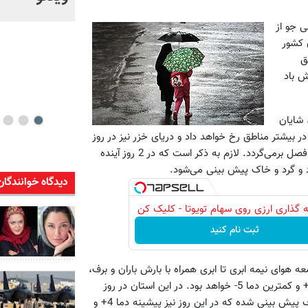
خود + ویدئو
از میانی جو از
 کشور
ق
ش باد
 شایان
یشتر مناطق رخ خواهد داد و دریای خزر نیز در روز
جمعه مواج است اما از روز یکشنبه به بعد دمای هوا به حالت عادی فصل برمی‌گردد. لازم به ذکر است که در 2 روز آینده
 و گرد و خاک پیش بینی می‌شود.
دیدگاه خوانندگان
 گذاری ارزی روی سهام تویوتا - کلیک کن
ثبت نام کنید
عه هوای نیمه ابری تا ابری همراه با بارش باران و برف،
گاهی با وزش باد مشاهده خواهد شد که در این روز بیشترین دما 5+ و کمترین دما 5- خواهد بود. در این استان در روز
شنبه هوا نیمه ابری ، درپاره‌ای نقاط ابری و همراه با بارش باران و برف پیش بینی شده که در این روز نیز پیشینه دما 4+ و