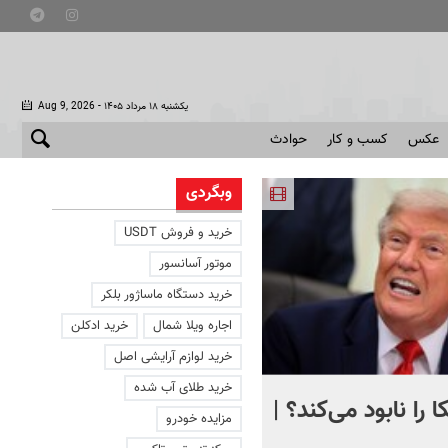
- یکشنبه ۱۸ مرداد ۱۴۰۵
Aug 9, 2026
عکس
کسب و کار
حوادث
وبگردی
خرید و فروش USDT
موتور آسانسور
خرید دستگاه ماساژور بلکر
اجاره ویلا شمال
خرید ادکلن
خرید لوازم آرایشی اصل
خرید طلای آب شده
 را نابود می‌کند؟ |
تصویری دردناک از دلفینی ک
مزایده خودرو
یک هفته کنار جسد بچه‌اش