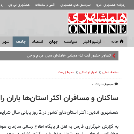
روزنامه همشهری امروز
نیازمندی های همشهری
آگهی و تبلیغات
همشهری تی وی
رو
خانه
آرشیو اخبار
سياست
جهان
اقتصاد
جامعه
شهر
تصاویر حضور آیت الله مجتبی خامنه‌ای میان مردم و جلسات با فرماندهان
صفحه اصلی
اخبار اجتماعی
محیط زیست
مجموع نظرات: ۰
ساکنان و مسافران اکثر استان‌ها باران را
همشهری آنلاین: اکثر استان‌های کشور در 2 روز پایانی سال شرایط نیمه ابری همراه با بارش باران را تجربه می‌کنند.
به گزارش خبرگزاری فارس به نقل از پایگاه اطلاع رسانی سازمان هوش
هواشناسی ابرهایی را روی شمال و نوار غربی کشور نشان می‌دهد.