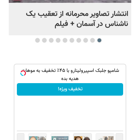
د
انتشار تصاویر محرمانه از تعقیب یک
حم
ناشناس در آسمان + فیلم
آمر
بک!
شامپو جلبک اسپیرولینارو با ۴۵٪ تخفیف به موهات
هدیه بده
تخفیف ویژه!