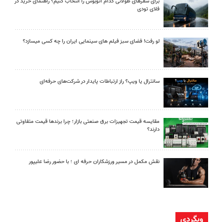
برای سفرهای طولانی کدام اتوبوس را انتخاب کنیم؟ راهنمای خرید در
فلای تودی
لو رفت! فضای سبز فیلم های سینمایی ایران را چه کسی میسازد؟
سانترال یا ویپ؟ راز ارتباطات پایدار در شرکت‌های حرفه‌ای
مقایسه قیمت تجهیزات برق صنعتی بازار؛ چرا برندها قیمت متفاوتی
دارند؟
نقش مکمل در مسیر ورزشکاران حرفه ای ؛ با حضور رضا علیپور
وبگردی