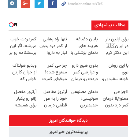
مطالب پیشنهادی
برای اولین بار
پایان دغدغه
تنها راه رهایی
کمردردت خوب
در ایران🇮🇷
هزینه های
از کمر درد بدون
می‌شه، اگر این
این دکتر کرم
دندان پزشکی با
نیاز به دارو!
پرسشنامه رو پر
ترمیم کننده 23
پک سفید
(◂پرسش‌نامه)
کنی!!
با این روش
بدون هیچ دارو
جراحی کمر
ویدیو هولناک
روزه ساخت!
کننده خانگی
توی
و عوارضی کمر
ممنوع شده!
از جوان کارتن
خونه،سفیدی و
دردت رو درمان
میخوای کمرت
خوابی که
زیبایی دندوناتو
کن!
رو در منزل
میلیاردر شد.
‼️جراحی
دندان مصنوعی
آرتروز مفاصل
آرتروز مفصل
برگردون
(پرسش‌نامه)
درمان کنی؟
آموزش رایگان
ممنوع‼️ درمان
سوئیسی:
خود را به طور
زانو رو یکبار
(40%off)
((پرسش‌نامه))
کمر درد بدون
جدیدترین
قطعی درمان
برای همیشه
جراحی و دوره
فناوری اروپا،
کنید!
درمان کن!
نقاهت
سبک و مقاوم |
◗پرسش‌نامه◖
◗پرسش‌نامه◖
دیدگاه خوانندگان امروز
پرداخت قسطی
پر بیننده‌ترین خبر امروز