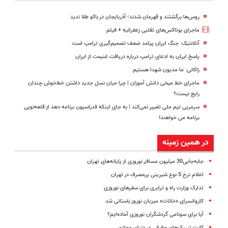
روس‌ها برگشتند و قهرمان شدند؛ آذربایجان در باکو طلا ندید
ماجرای بوتاکس‌های تقلبی زعفرانیه + فیلم
آتلانتیک: جنگ ایران پیامد ضعف تصمیم‌گیری ترامپ است
پاسخ ایران به ادعای ترامپ درباره دریافت غنیمت از ایران
زاکانی: ما مدیون شهدا هستیم
ماجرای خط میخی دانش آموزان | چرا میان نسل جدید داشتن خط‌خوش چندان
رایج نیست؟
سرمربی تیم ملی تغییر نمی‌کند | به جای اینکه فدراسیون برنامه دهد از قلعه‌نویی
برنامه می خواهند!
در همین زمینه
جابه‌جایی30 میلیون مسافر نوروزی از پایانه‌های تهران
اعلام نرخ 5 نوع شیرینی پرمصرف در تهران
تدارک وزارت راه و ترابری برای سفرهای نوروزی
کاروانسرای «خانات» میزبان نوروز باستانی شد
آیا برای سونامی گردشگران نوروزی آماده‌ایم؟
کارت تبریک‌های حقیقی در دنیای مجازی