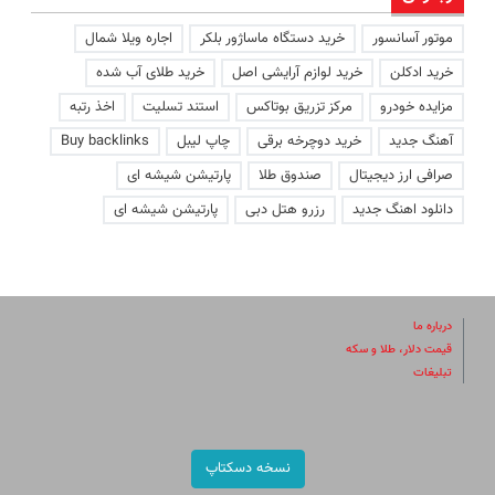
موتور آسانسور
خرید دستگاه ماساژور بلکر
اجاره ویلا شمال
خرید ادکلن
خرید لوازم آرایشی اصل
خرید طلای آب شده
مزایده خودرو
مرکز تزریق بوتاکس
استند تسلیت
اخذ رتبه
آهنگ جدید
خرید دوچرخه برقی
چاپ لیبل
Buy backlinks
صرافی ارز دیجیتال
صندوق طلا
پارتیشن شیشه ای
دانلود اهنگ جدید
رزرو هتل دبی
پارتیشن شیشه ای
درباره ما
قیمت دلار، طلا و سکه
تبلیغات
نسخه دسکتاپ