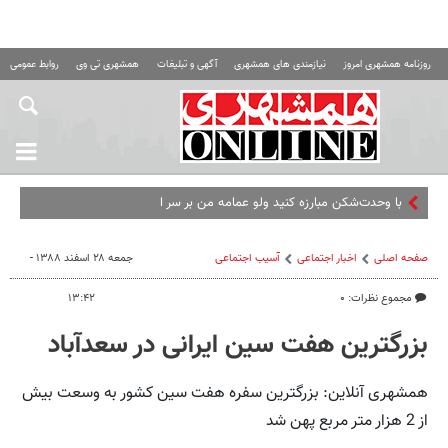
روزنامه همشهری امروز
نیازمندی های همشهری
آگهی و تبلیغات
همشهری تی وی
روابط عمومی ه
با وحدت‌شکن مبارزه کنید ولو عمامه من بر سر او باشد | ر
صفحه اصلی
اخبار اجتماعی
آسیب اجتماعی
جمعه ۲۸ اسفند ۱۳۸۸ -
مجموع نظرات: ۰
۱۳:۴۲
بزرگترین هفت سین ایرانی در سعدآباد
همشهری آنلاین: بزرگترین سفره هفت سین کشور به وسعت بیش
از 2 هزار متر مربع پهن شد