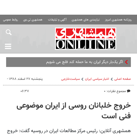
روزنامه همشهری امروز
نیازمندی های همشهری
آگهی و تبلیغات
همشهری تی وی
روابط عمومی ه
اگر یک‌بار دیگر ایران به ما حمله کند فلج می شویم
صفحه اصلی
اخبار سیاسی ایران
سیاست‌خارجی
پنجشنبه ۲۷ اسفند ۱۳۸۸ -
مجموع نظرات: ۰
۰۶:۳۷
خروج خلبانان روسی از ایران موضوعی
فنی است
همشهری آنلاین: رئیس مرکز مطالعات ایران در روسیه گفت: خروج