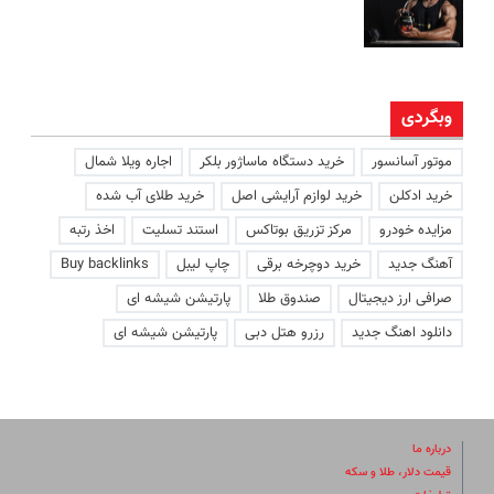
وبگردی
موتور آسانسور
خرید دستگاه ماساژور بلکر
اجاره ویلا شمال
خرید ادکلن
خرید لوازم آرایشی اصل
خرید طلای آب شده
مزایده خودرو
مرکز تزریق بوتاکس
استند تسلیت
اخذ رتبه
آهنگ جدید
خرید دوچرخه برقی
چاپ لیبل
Buy backlinks
صرافی ارز دیجیتال
صندوق طلا
پارتیشن شیشه ای
دانلود اهنگ جدید
رزرو هتل دبی
پارتیشن شیشه ای
درباره ما
قیمت دلار، طلا و سکه