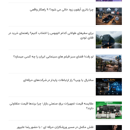
چرا باتری آیفون زود خالی می شود؟ ۹ راهکار واقعی
برای سفرهای طولانی کدام اتوبوس را انتخاب کنیم؟ راهنمای خرید در
فلای تودی
لو رفت! فضای سبز فیلم های سینمایی ایران را چه کسی میسازد؟
سانترال یا ویپ؟ راز ارتباطات پایدار در شرکت‌های حرفه‌ای
مقایسه قیمت تجهیزات برق صنعتی بازار؛ چرا برندها قیمت متفاوتی
دارند؟
نقش مکمل در مسیر ورزشکاران حرفه ای ؛ با حضور رضا علیپور