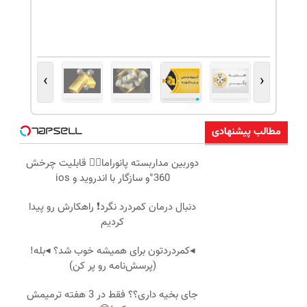
›
‹
مطالب پیشنهادی
دوربین مداربسته پانوراما👈🏻 قابلیت چرخش
360°و سازگار با اندروید و ios
دنبال درمان کمردرد نگرد❗ راهکارش رو پیدا
کردیم
◂کمردردتون برای همیشه خوب شد؟ ◂بله!
(پرسش‌نامه رو پر کن)
جای بخیه داری؟؟ فقط در 3 هفته ترمیمش