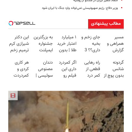
انتقاد سفیر ایران در مسکو از روسیه
وزیر دفاع: رژیم صهیونیستی نمی‌تواند وارد جنگ با ایران شود
مطالب پیشنهادی
مسیر
جای زخم و
۱ میلیارد
به بزرگترین
این دکتر
همراهی و
بخیه
اعتبار خرید
جشنواره
شیرازی کرم
گزارش
داری؟؟ 3
طلا | بدون
ایمپلنت
ترمیم زخم
عملکرد
هفته‌ای
ضامن و
تهران سر
ایرانی را
گردونه
راه رهایی
اگر کمردرد
دندان
هر کاری
گروه اسنپ
محوش کن!
چک
بزنید ! |
ساخت!!!
شانس
قطعی از
داری این
مصنوعی
کردی و
در ۱۴۰۴
فقط ۲۵
بدون پوچ از
کمر درد
فیلم رو
سوئیسی |
کمردردت
میلیون !
PS5 تا
بدون نیاز به
ببین!
سبک،
درمان نشد؟
آیفون17 و
دارو👈🏻
◗پرسش‌نامه
مقاوم،
پر کردن
بیت کوین
(پرسش‌نامه)
رو پر کن◖
طبیعی!
پرسشنامه و
🔥
ویزیت
دریافت راه
رایگان+پرداخت
حل
اقساطی😍