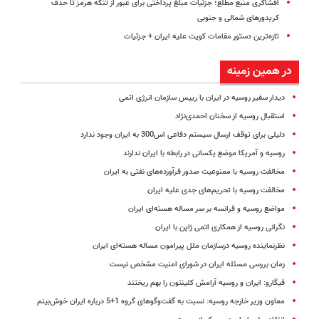
افشاگری منبع مطلع؛ جزئیات مبلغ پرداختی برای عبور از تنگه هرمز تا حذف
کریدورهای شمالی و جنوبی
تازه‌ترین دستور مقامات کویت علیه ایران + جزئیات
در همین زمینه
دیدار سفیر روسیه در ایران با رییس سازمان انرژی اتمی
استقبال روسیه از سخنان احمدی‌نژاد
دلیلی برای توقف ارسال سیستم‌ دفاعی اس300 به ایران وجود ندارد
روسیه و آمریکا موضع یکسانی در رابطه با ایران ندارند
مخالفت روسیه با ممنوعیت صدور فرآورده‌های نفتی به ایران
مخالفت روسیه با تحریم‌های جدی علیه ایران
مواضع روسیه و فرانسه بر سر مساله هسته‌ای ایران
نگرانی روسیه از همکاری اتمی ژاپن با ایران
نظرنماینده روسیه درسازمان ملل پیرامون مساله هسته‌ای ایران
زمان بررسی مسئله ایران در شورای امنیت مشخص نیست
فیگارو: ایران و روسیه آرامش کلینتون را بهم ریختند
معاون وزیر خارجه روسیه: نسبت به گفت‌وگوهای گروه 1+5 درباره ایران خوش‌بینم