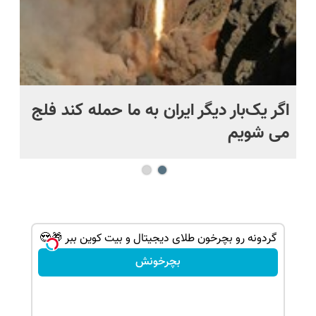
اگر یک‌بار دیگر ایران به ما حمله کند فلج
کش
می شویم
بی
گردونه رو بچرخون طلای دیجیتال و بیت کوین ببر 🎁😍
بچرخونش