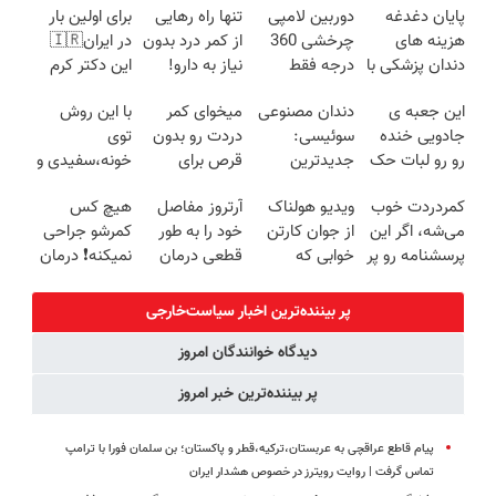
پایان دغدغه
دوربین لامپی
تنها راه رهایی
برای اولین بار
هزینه های
چرخشی 360
از کمر درد بدون
در ایران🇮🇷
دندان پزشکی با
درجه فقط
نیاز به دارو!
این دکتر کرم
پک سفید
امروز حراج شد
(◂پرسش‌نامه)
ترمیم کننده 23
این جعبه ی
دندان مصنوعی
میخوای کمر
با این روش
کننده خانگی
🔥 پرداخت
روزه ساخت!
جادویی خنده
سوئیسی:
دردت رو بدون
توی
درب منزل
رو رو لبات حک
جدیدترین
قرص برای
خونه،سفیدی و
میکنه
فناوری اروپا،
همیشه خوب
زیبایی دندوناتو
کمردردت خوب
ویدیو هولناک
آرتروز مفاصل
هیچ کس
خرید40%تخفیف
سبک و مقاوم |
کنی؟
برگردون
می‌شه، اگر این
از جوان کارتن
خود را به طور
کمرشو جراحی
پرداخت قسطی
(◂پرسش‌نامه
(40%off)
پرسشنامه رو پر
خوابی که
قطعی درمان
نمیکنه❗ درمان
رو پر کن)
کنی!!
میلیاردر شد.
کنید!
کمردرد بدون
آموزش رایگان
◗پرسش‌نامه◖
قرص
پر بیننده‌ترین اخبار سیاست‌خارجی
(پرسشنامه)
دیدگاه خوانندگان امروز
پر بیننده‌ترین خبر امروز
پیام قاطع عراقچی به عربستان،‌ترکیه،‌قطر و پاکستان؛ بن سلمان فورا با ترامپ
تماس گرفت | روایت رویترز در خصوص هشدار ایران