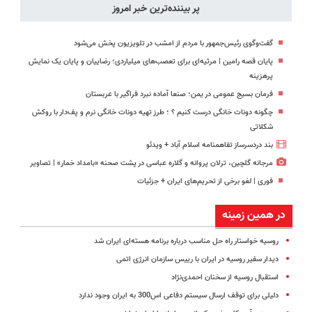
پر بیننده‌ترین خبر امروز
گفت‌وگوی رئیس‌جمهور با مردم از امشب در تلویزیون پخش می‌شود
پایان قصه رامین | مرثیه‌ای برای تعصب‌های میلیاردی؛ رضاییان و پایان یک نمایش
پرهزینه
فرمان بسیج عمومی در یمن؛ صنعا آماده نبرد فراگیر با عربستان
چگونه دونات خانگی درست کنیم ؟ ؛ طرز تهیه دونات خانگی نرم و پف‌دار با روکش
شکلاتی
بند دردسرساز تفاهمنامه اسلام آباد + ویدئو
مرجانه گلچین، ترلان پروانه و گلاره عباسی در پشت صحنه «بامداد خمار» | تصاویر
فوری | لغو برخی از تحریم‌های ایران + جزئیات
در همین زمینه
روسیه خواستار راه حل مناسب درباره برنامه هسته‌ای ایران شد
دیدار سفیر روسیه در ایران با رییس سازمان انرژی اتمی
استقبال روسیه از سخنان احمدی‌نژاد
دلیلی برای توقف ارسال سیستم‌ دفاعی اس300 به ایران وجود ندارد