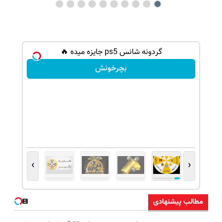
شانس بدون پوچ، از آیفون17تا PS5 و طلای
گردونه شانس ps5 جایزه میده 🔥
بچرخونش
›
‹
مطالب پیشنهادی