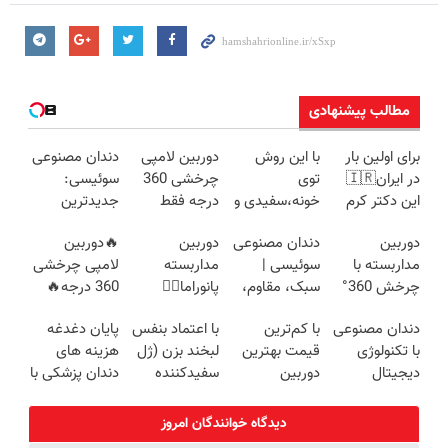
مطالب پیشنهادی
برای اولین بار
با این روش
دوربین لامپی
دندان مصنوعی
در ایران🇮🇷
توی
چرخشی 360
سوئیسی:
این دکتر کرم
خونه،سفیدی و
درجه فقط
جدیدترین
ترمیم کننده 23
زیبایی دندوناتو
امروز حراج شد
فناوری اروپا،
دوربین
دندان مصنوعی
دوربین
🔥دوربین
روزه ساخت!
برگردون
🔥 پرداخت
سبک و مقاوم |
مداربسته با
سوئیسی |
مداربسته
لامپی چرخشی
(40%off)
درب منزل
پرداخت قسطی
چرخش 360°
سبک، مقاوم،
پانوراما👈🏻
360 درجه🔥
+ تخفیف
طبیعی! ویزیت
قابلیت چرخش
پرداخت درب
دندان مصنوعی
با کم‌ترین
با اعتماد بنفس
پایان دغدغه
(ضمانت
رایگان+پرداخت
360°و سازگار با
منزل + گارانتی
با تکنولوژی
قیمت بهترین
لبخند بزن (ژل
هزینه های
تعویض +
اقساطی😍
اندروید و ios
تعویض
دیجیتال
دوربین
سفیدکننده
دندان پزشکی با
پرداخت درب
سوئیسی🇨🇭
مداربسته رو
دندان40%تخفیف)
پک سفید
منزل)
بخر❗❗❗
کننده خانگی
دیدگاه خوانندگان امروز