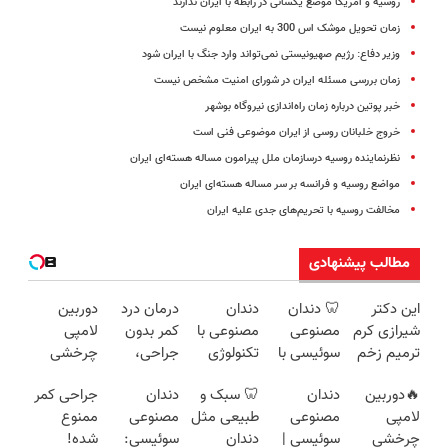
روسیه و آمریکا موضع یکسانی در رابطه با ایران ندارند
زمان تحویل موشک اس 300 به ایران معلوم نیست
وزیر دفاع: رژیم صهیونیستی نمی‌تواند وارد جنگ با ایران شود
زمان بررسی مسئله ایران در شورای امنیت مشخص نیست
خبر پوتین درباره زمان راه‌اندازی نیروگاه بوشهر
خروج خلبانان روسی از ایران موضوعی فنی است
نظرنماینده روسیه درسازمان ملل پیرامون مساله هسته‌ای ایران
مواضع روسیه و فرانسه بر سر مساله هسته‌ای ایران
مخالفت روسیه با تحریم‌های جدی علیه ایران
مطالب پیشنهادی
این دکتر
🦷 دندان
دندان
درمان درد
دوربین
شیرازی کرم
مصنوعی
مصنوعی با
کمر بدون
لامپی
ترمیم زخم
سوئیسی با
تکنولوژی
جراحی،
چرخشی
ایرانی را
تکنولوژی
دیجیتال
تزریق ◀
360 درجه
🔥دوربین
دندان
🦷 سبک و
دندان
جراحی کمر
ساخت!!!
دیجیتال |
سوئیسی
پرسش‌نامه
فقط امروز
لامپی
مصنوعی
طبیعی مثل
مصنوعی
ممنوع
پرداخت در
🇨🇭
رو پر کن ▶
حراج شد🔥
چرخشی
سوئیسی |
دندان
سوئیسی:
شده!
4 قسط |📍
پرداخت