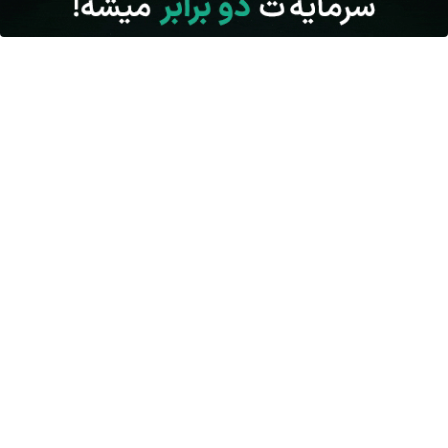
امین امینی با اندرز مسیر تازه‌ای برای آموزش شخصی‌سازی‌شده ایجاد
کرد
بعد از یک عمل ناموفق، جراح بینی ترمیمی را چگونه انتخاب کنیم؟
استعلام آنلاین خدمات دولتی: از کد پستی تا ثنا کدام را کجا انجام
دهیم؟
چرا باتری آیفون زود خالی می شود؟ ۹ راهکار واقعی
برای سفرهای طولانی کدام اتوبوس را انتخاب کنیم؟ راهنمای خرید در
فلای تودی
لو رفت! فضای سبز فیلم های سینمایی ایران را چه کسی میسازد؟