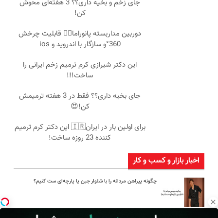
جای زخم و بخیه داری؟؟ 3 هفته‌ای محوش
کن!
دوربین مداربسته پانوراما👈🏻 قابلیت چرخش
360°و سازگار با اندروید و ios
این دکتر شیرازی کرم ترمیم زخم ایرانی را
ساخت!!!
جای بخیه داری؟؟ فقط در 3 هفته ترمیمش
کن!😍
برای اولین بار در ایران🇮🇷 این دکتر کرم ترمیم
کننده 23 روزه ساخت!
اخبار بازار و کسب و کار
چگونه پیراهن مردانه را با شلوار جین یا پارچه‌ای ست کنیم؟