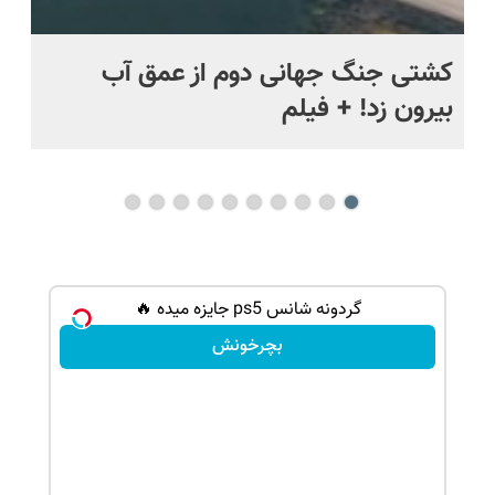
ماه +
کشتی‌ جنگ جهانی دوم از عمق آب
اف
بیرون زد! + فیلم
ما
گردونه شانس ps5 جایزه میده 🔥
بچرخونش