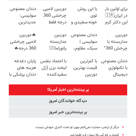
برای اولین بار
با این روش
دوربین لامپی
دندان مصنوعی
در ایران🇮🇷
توی
چرخشی 360
سوئیسی:
این دکتر کرم
خونه،سفیدی و
درجه فقط
جدیدترین
ترمیم کننده 23
زیبایی دندوناتو
امروز حراج شد
فناوری اروپا،
دوربین
دندان مصنوعی
دوربین
🔥دوربین
روزه ساخت!
برگردون
🔥 پرداخت
سبک و مقاوم |
مداربسته با
سوئیسی |
مداربسته
لامپی چرخشی
(40%off)
درب منزل
پرداخت قسطی
چرخش 360°
سبک، مقاوم،
پانوراما👈🏻
360 درجه🔥
+ تخفیف
طبیعی! ویزیت
قابلیت چرخش
پرداخت درب
دندان مصنوعی
با کم‌ترین
با اعتماد بنفس
پایان دغدغه
(ضمانت
رایگان+پرداخت
360°و سازگار با
منزل + گارانتی
با تکنولوژی
قیمت بهترین
لبخند بزن (ژل
هزینه های
تعویض +
اقساطی😍
اندروید و ios
تعویض
دیجیتال
دوربین
سفیدکننده
دندان پزشکی با
پرداخت درب
سوئیسی🇨🇭
مداربسته رو
دندان40%تخفیف)
پک سفید
منزل)
بخر❗❗❗
کننده خانگی
پر بیننده‌ترین اخبار آمریکا
دیدگاه خوانندگان امروز
پر بیننده‌ترین خبر امروز
دیگر از ترامپ حمایت نمی‌کنم چون او تحت کنترل خودش نیست
کشتاری که آمریکا پنهان کرد افشا شد