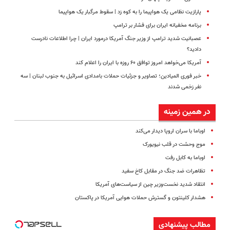
پارازیت نظامی یک هواپیما را به کوه زد | سقوط مرگبار یک هواپیما
برنامه مخفیانه ایران برای فشار بر ترامپ
عصبانیت شدید ترامپ از وزیر جنگ آمریکا درمورد ایران | چرا اطلاعات نادرست
دادید؟
آمریکا می‌خواهد امروز توافق ۶۰ روزه با ایران را اعلام کند
خبر فوری المیادین؛ تصاویر و جزئیات حملات بامدادی اسرائیل به جنوب لبنان | سه
نفر زخمی شدند
در همین زمینه
اوباما با سران اروپا دیدار می‌کند
موج وحشت در قلب نیویورک
اوباما به کابل رفت
تظاهرات ضد جنگ در مقابل کاخ سفید
انتقاد شدید نخست‌وزیر چین از سیاست‌های آمریکا
هشدار کلینتون و گسترش حملات هوایی آمریکا در پاکستان
مطالب پیشنهادی