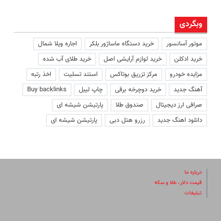
وبگردی
موتور آسانسور
خرید دستگاه ماساژور بلکر
اجاره ویلا شمال
خرید ادکلن
خرید لوازم آرایشی اصل
خرید طلای آب شده
مزایده خودرو
مرکز تزریق بوتاکس
استند تسلیت
اخذ رتبه
آهنگ جدید
خرید دوچرخه برقی
چاپ لیبل
Buy backlinks
صرافی ارز دیجیتال
صندوق طلا
پارتیشن شیشه ای
دانلود اهنگ جدید
رزرو هتل دبی
پارتیشن شیشه ای
درباره ما
قیمت دلار، طلا و سکه
تبلیغات