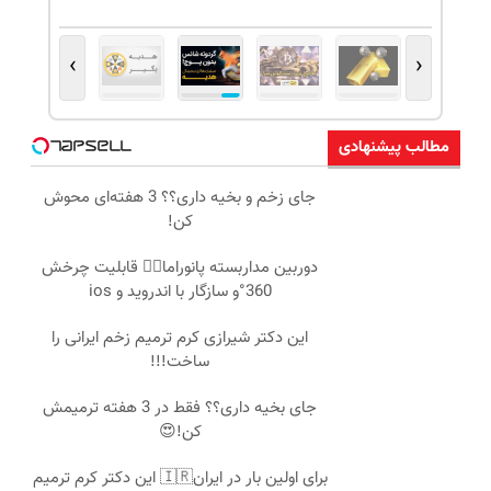
›
‹
مطالب پیشنهادی
جای زخم و بخیه داری؟؟ 3 هفته‌ای محوش
کن!
دوربین مداربسته پانوراما👈🏻 قابلیت چرخش
360°و سازگار با اندروید و ios
این دکتر شیرازی کرم ترمیم زخم ایرانی را
ساخت!!!
جای بخیه داری؟؟ فقط در 3 هفته ترمیمش
کن!😍
برای اولین بار در ایران🇮🇷 این دکتر کرم ترمیم