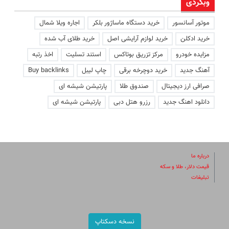
وبگردی
موتور آسانسور
خرید دستگاه ماساژور بلکر
اجاره ویلا شمال
خرید ادکلن
خرید لوازم آرایشی اصل
خرید طلای آب شده
مزایده خودرو
مرکز تزریق بوتاکس
استند تسلیت
اخذ رتبه
آهنگ جدید
خرید دوچرخه برقی
چاپ لیبل
Buy backlinks
صرافی ارز دیجیتال
صندوق طلا
پارتیشن شیشه ای
دانلود اهنگ جدید
رزرو هتل دبی
پارتیشن شیشه ای
درباره ما
قیمت دلار، طلا و سکه
تبلیغات
نسخه دسکتاپ