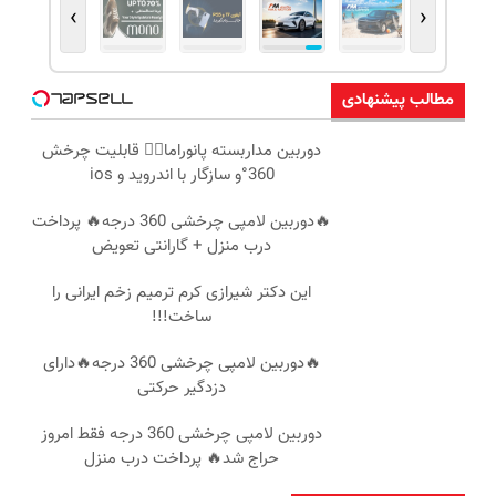
›
‹
مطالب پیشنهادی
دوربین مداربسته پانوراما👈🏻 قابلیت چرخش
360°و سازگار با اندروید و ios
🔥دوربین لامپی چرخشی 360 درجه🔥 پرداخت
درب منزل + گارانتی تعویض
این دکتر شیرازی کرم ترمیم زخم ایرانی را
ساخت!!!
🔥دوربین لامپی چرخشی 360 درجه🔥دارای
دزدگیر حرکتی
دوربین لامپی چرخشی 360 درجه فقط امروز
حراج شد🔥 پرداخت درب منزل