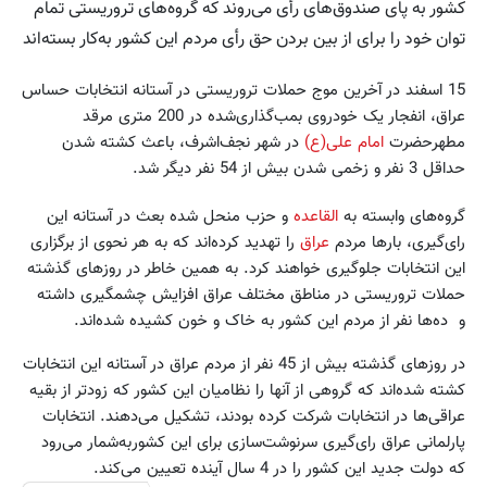
کشور به پای صندوق‌های رأی می‌روند که گروه‌های تروریستی تمام
توان خود را برای از بین بردن حق رأی مردم این کشور به‌کار بسته‌اند
15 اسفند در آخرین موج حملات تروریستی در آستانه انتخابات حساس
عراق، انفجار یک خودروی بمب‌گذاری‌شده در 200 متری مرقد
مطهرحضرت
امام‌ علی(ع)
در شهر نجف‌اشرف، باعث کشته شدن
حداقل 3 نفر و زخمی شدن بیش از 54 نفر دیگر شد.
گروه‌های وابسته به
القاعده
و حزب منحل شده بعث در آستانه این
رای‌گیری، بارها مردم
عراق
را تهدید کرده‌اند که به هر نحوی از برگزاری
این انتخابات جلوگیری خواهند کرد. به همین خاطر در روزهای گذشته
حملات تروریستی در مناطق مختلف عراق افزایش چشمگیری داشته
و ده‌ها نفر از مردم این کشور به خاک و خون کشیده شده‌اند.
در روزهای گذشته بیش از 45 نفر از مردم عراق در آستانه این انتخابات
کشته شده‌اند که گروهی از آنها را نظامیان این کشور که زودتر از بقیه
عراقی‌ها در انتخابات شرکت کرده بودند، تشکیل می‌دهند. انتخابات
پارلمانی عراق رای‌گیری سرنوشت‌سازی‌ برای این کشوربه‌شمار می‌رود
که دولت جدید این کشور را در 4 سال آینده تعیین می‌کند.