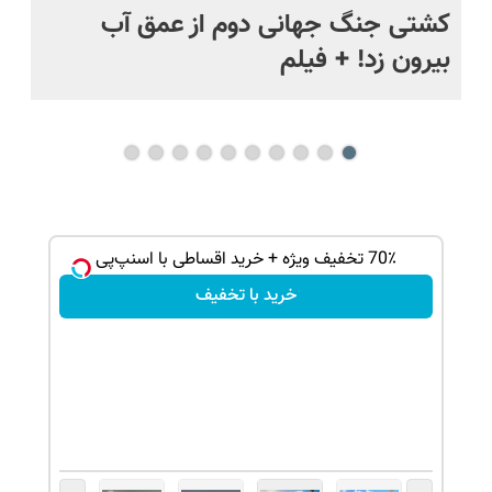
ماه +
کشتی‌ جنگ جهانی دوم از عمق آب
اف
بیرون زد! + فیلم
ما
بر 🎮😍📱 | بازی
70٪ تخفیف ویژه + خرید اقساطی با اسنپ‌پی
خرید با تخفیف