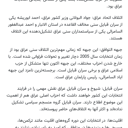
عراق بود.
ائتلاف اتحاد عراق: جواد البولانی وزیر کشور عراق، احمد ابوریشه یکی
از سران قبایل سنی مخالف القاعده در استان الانبار و احمد عبدالغفور
السامرائی یکی از سیاستمداران سنی عراق تشکیل‌دهنده این ائتلاف
هستند.
جبهه التوافق: این جبهه که زمانی مهم‌ترین ائتلاف سنی عراق بود از
زمان انتخابات سال 2005 دچار تغییر و تحولات فراوانی شده است. با
خارج شدن احزاب مختلف، این جبهه اکنون تنها متشکل از حزب
اسلامی عراق و برخی سران قبایل است. برجسته‌ترین نامزد این جبهه
ایاد السامرائی، رئیس پارلمان عراق است.
سران قبایل: شیوخ و سران قبایل عراق نقش مهمی را در فرایند
انتخابات این کشور خواهند داشت که احزاب اصلی عراق هم از اهمیت
این موضوع اطلاع دارند. سران قبایل گروه منسجم سیاسی تشکیل
نداده‌اند و اکثر آنها به ائتلاف‌های حاضر پیوسته‌اند.
اقلیت‌ها: در انتخابات این دوره گروه‌های اقلیت مانند ترکمن‌ها،
مسیحی‌ها و یزیدی‌ها در مناطقی که امید به رای زیادی ندارند به