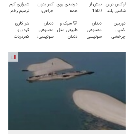
لوکس ترین
بیش از
درصدی روی
کمر بدون
شیرازی کرم
شاسی بلند
1500
همه
جراحی،
ترمیم زخم
برقی ایران
کیلومترپیمایش
محصولات
تزریق ◀
ایرانی را
دوربین
دندان
🦷 سبک و
دندان
هر کاری
با یکبار
مونو چرم
پرسش‌نامه
ساخت!!!
لامپی
مصنوعی
طبیعی مثل
مصنوعی
کردی و
شارژ
رو پر کن ▶
چرخشی
سوئیسی |
دندان
سوئیسی:
کمردردت
360 درجه
سبک،
خودت!
جدیدترین
درمان نشد؟
فقط امروز
مقاوم،
نصب آسان
فناوری
پر کردن
حراج شد🔥
طبیعی!
و پرداخت
اروپا، سبک
پرسشنامه و
پرداخت
ویزیت
اقساطی 💳
و مقاوم |
دریافت راه
درب منزل
رایگان+پرداخت
📍 تهران
پرداخت
حل
اقساطی😍
قسطی