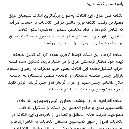
ژانویه سال گذشته بود.
ائتلاف ملی عراق: این ائتلاف به‌عنوان بزرگ‌ترین ائتلاف شیعیان عراق
مهم‌ترین رقیب ائتلاف نوری مالکی در این انتخابات به حساب می‌آید
که شامل گروه‌ها و افراد مختلفی همچون مجلس اعلای انقلاب
اسلامی عراق، پیروان مقتدی صدر، ابراهیم جعفری نخست‌وزیر سابق
عراق، احمد چلبی و برخی سران سنی عراق است.
انتلاف کردها: این ائتلاف توسط 2حزب عمده کرد که کنترل منطقه
نیمه خود مختار کردستان عراق را در اختیار دارند، تشکیل شده است.
احزاب تشکیل‌دهنده این ائتلاف یعنی حزب دمکرات به رهبری مسعود
بارزانی رئیس منطقه کردستان و اتحادیه میهنی کردستان به ریاست
جلال طالبانی رئیس‌جمهوری عراق گرایش‌های ملی گرایانه کردی دارند
و در جست‌وجوی روابط نزدیک با غرب هستند.
ائتلاف العراقیه: طارق الهاشمی معاون رئیس‌جمهوری، ایاد علاوی
نخست‌وزیر سابق و صالح المطلق این ائتلاف را تشکیل داده‌اند.
ممنوعیت شرکت صالح المطلق و تعدادی از نامزدهای این ائتلاف در
انتخابات امروز از سوی کمیسیون مستقل انتخابات به خاطر ارتباط و
عضویت در حزب منحل‌شده بعث یکی از مسائل جنجالی انتخابات