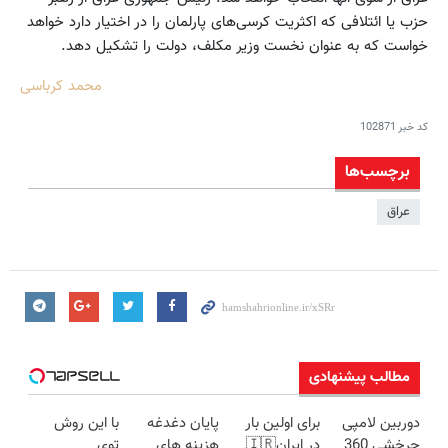
حزب یا ائتلافی که اکثریت کرسی‌های پارلمان را در اختیار دارد خواهد
خواست که به عنوان نخست وزیر مکلف، دولت را تشکیل دهد.
محمد کرباسی
کد خبر
102871
برچسب‌ها
عراق
مطالب پیشنهادی
دوربین لامپی
برای اولین بار
پایان دغدغه
با این روش
چرخشی 360
در ایران🇮🇷
هزینه های
توی