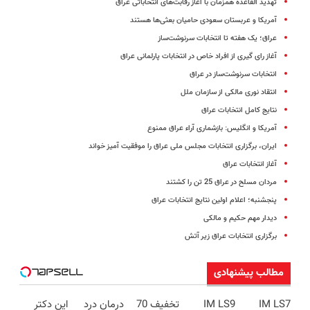
تهدید القاعده همزمان با آغاز رقابت‌های انتخاباتی عراق
آمریکا و عربستان سعودی حامیان بعثی‌ها هستند
عراق؛ یک هفته تا انتخابات سرنوشت‌ساز
آغاز رای گیری از افراد خاص در انتخابات پارلمانی عراق
انتخابات سرنوشت‌ساز در عراق
انتقاد نوری مالکی از سازمان ملل
نتایج کامل انتخابات عراق
آمریکا و انگلیس: بازشماری آراء عراق ممنوع
ایران، برگزاری انتخابات مجلس ملی عراق را موفقیت آمیز خواند
آغاز انتخابات عراق
مردان مسلح در عراق 25 تن را کشتند
پنجشنبه؛ اعلام اولین نتایج انتخابات عراق
دیدار مهم حکیم و مالکی
برگزاری انتخابات عراق زیر آتش
مطالب پیشنهادی
IM LS7
IM LS9
تخفیف 70
درمان درد
این دکتر