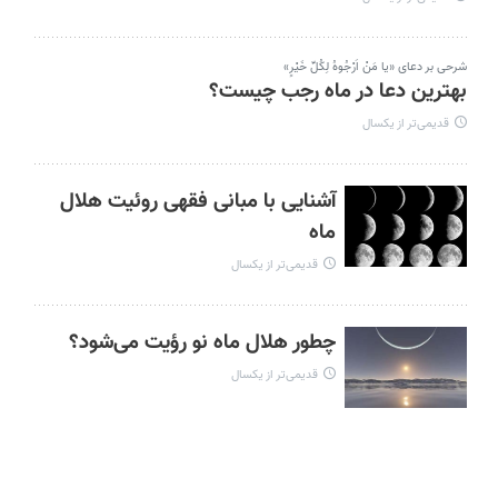
شرحی بر دعای «یا مَنْ اَرْجُوهُ لِکُلِّ خَیْرٍ»
بهترین دعا در ماه رجب چیست؟
قدیمی‌تر از یکسال
آشنایی با مبانی فقهی روئیت هلال
ماه
قدیمی‌تر از یکسال
چطور هلال ماه نو رؤیت می‌شود؟
قدیمی‌تر از یکسال