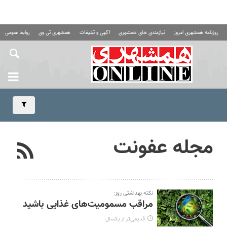
روزنامه همشهری امروز
نیازمندی های همشهری
آگهی و تبلیغات
همشهری تی وی
روابط عمومی ه
مجله عفونت
نکته بهداشتی روز:
مراقب مسمومیت‌های غذایی باشید
قدیمی‌تر از یکسال