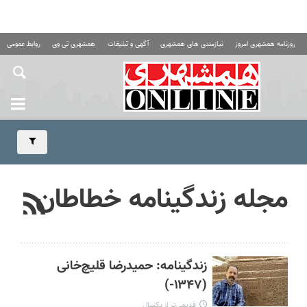
روزنامه همشهری امروز
نیازمندی های همشهری
آگهی و تبلیغات
همشهری تی وی
روابط عمومی ه
مجله زندگینامه خطاطان
زندگینامه:‌ حمیدرضا قلیچ‌خانی
(۱۳۴۷-)
قدیمی‌تر از یکسال