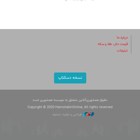
درباره ما
قیمت دلار، طلا و سکه
تبلیغات
نسخه دسکتاپ
حقوق همشهری‌آنلاین متعلق به موسسه همشهری است
Copyright © 2020 HamshahriOnline, All rights reserved
طراحی و تولید: نستوه