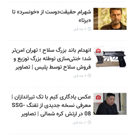
شهرام حقیقت‌دوست از «خونسرد» تا
«برتا»
۹ ماه قبل
انهدام باند بزرگ سلاح ؛ تهران امن‌تر
شد؛ خنثی‌سازی توطئه بزرگ توزیع و
فروش سلاح توسط پلیس | تصاویر
۹ ماه قبل
عکس یادگاری کیم با تک تیراندازان |
معرفی نسخه جدیدی از تفنگ SSG-
08 در ارتش کره شمالی | تصاویر
۱۱ ماه قبل