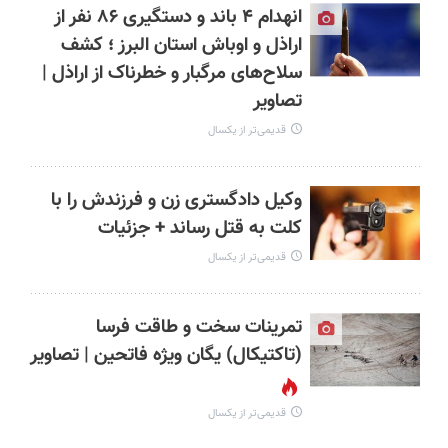
انهدام ۴ باند و دستگیری ۸۶ نفر از
اراذل و‎ ‎اوباش استان البرز ؛ کشف
سلاح‌های مرگبار و خطرناک از اراذل |
تصاویر
قدیمی‌تر از یکسال
وکیل دادگستری زن و فرزندش را با
کلت به قتل رساند + جزئیات
قدیمی‌تر از یکسال
تمرینات سخت و طاقت فرسا
(تاکتیکال) یگان ویژه فاتحین | تصاویر
قدیمی‌تر از یکسال