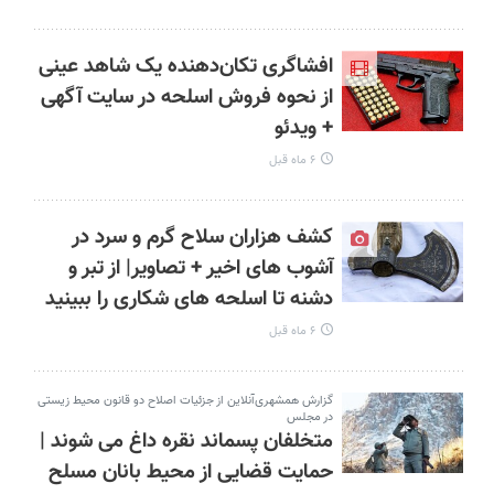
افشاگری تکان‌دهنده یک شاهد عینی
از نحوه فروش اسلحه در سایت آگهی
+ ویدئو
۶ ماه قبل
کشف هزاران سلاح گرم و سرد در
آشوب های اخیر + تصاویر| از تبر و
دشنه تا اسلحه های شکاری را ببینید
۶ ماه قبل
گزارش همشهری‌آنلاین از جزئیات اصلاح دو قانون محیط زیستی
در مجلس
متخلفان پسماند نقره‌ داغ می‌ شوند |
حمایت قضایی از محیط بانان مسلح