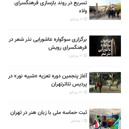
تسریع در روند بازسازی فرهنگسرای
ولاء
۱۶ روز قبل
برگزاری سوگواره عاشورایی نذر شعر در
فرهنگسرای رویش
۲۱ روز قبل
آغاز پنجمین دوره تعزیه «شبیه نور» در
پردیس تئاترتهران
۲۸ روز قبل
ثبت حماسه ملی با زبان هنر در تهران
۱ ماه قبل