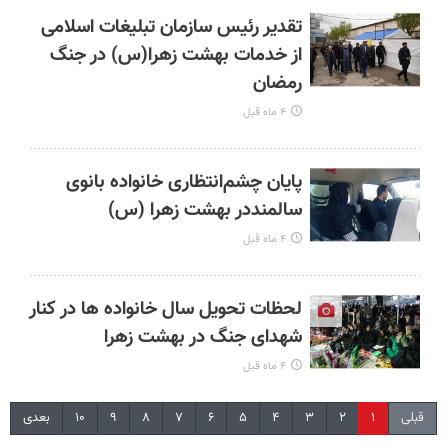
تقدیر رئیس سازمان تبلیغات اسلامی
از خدمات بهشت زهرا(س) در جنگ
رمضان
۴ ماه قبل
پایان چشم‌انتظاری خانواده بانوی
سالمنددر بهشت زهرا (س)
۴ ماه قبل
لحظات تحویل سال خانواده ها در کنار
شهدای جنگ در بهشت زهرا
۴ ماه قبل
قبلی
۱
۲
۳
۴
۵
۶
۷
۸
۹
۱۰
بعدی