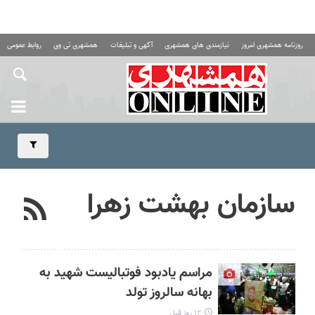
روزنامه همشهری امروز
نیازمندی های همشهری
آگهی و تبلیغات
همشهری تی وی
روابط عمومی ه
سازمان‌ بهشت‌ زهرا
مراسم یادبود فوتبالیست شهید به
بهانه سالروز تولد
۱۲ روز قبل