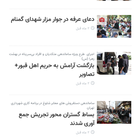
دعای عرفه در جوار مزار شهدای گمنام
۲ ماه قبل
اجرای طرح ویژه ساماندهی متکدیان و افراد بی‌سرپناه در بهشت
زهرا (س)
بازگشت آرامش به حریم اهل قبور+
تصاویر
۲ ماه قبل
ساماندهی دستفروش های معابر شلوغ در برنامه کاری شهرداری
تهران
بساط گستران محور تجریش جمع
آوری شدند
۲ ماه قبل