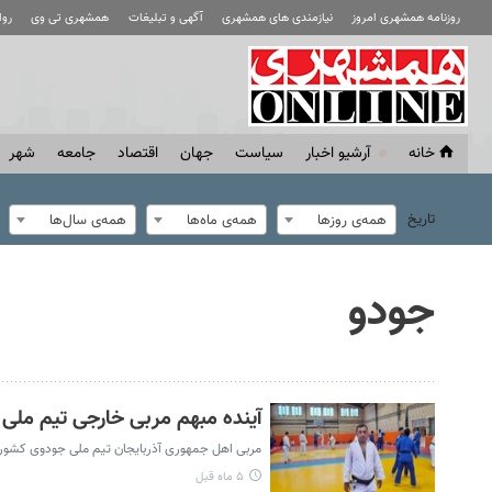
روزنامه همشهری امروز
نیازمندی های همشهری
آگهی و تبلیغات
همشهری تی وی
رو
خانه
آرشیو اخبار
سياست
جهان
اقتصاد
جامعه
شهر
تاریخ
همه‌ی روزها
همه‌ی ماه‌ها
همه‌ی سال‌ها
جودو
آینده مبهم مربی خارجی تیم ملی د
مربی اهل جمهوری آذربایجان تیم ملی جودوی کشورمان
۵ ماه قبل