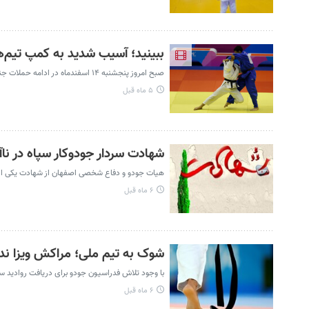
ببینید؛ آسیب شدید به کمپ تیم‌ه
صبح امروز پنجشنبه ۱۴ اسفندماه در ادامه حملات جنایتکارانه آمریکا و رژیم صیهونیستی کمپ تیم‌های ملی جودو دچار آسیب و تخریب شد.
۵ ماه قبل
شهادت سردار جودوکار سپاه در ن
هیات جودو و دفاع شخصی اصفهان از شهادت یکی از جو
۶ ماه قبل
شوک به تیم ملی؛ مراکش ویزا ندا
با وجود تلاش فدراسیون جودو برای دریافت روادید سف
۶ ماه قبل