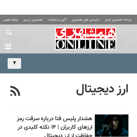
روزنامه همشهری امروز
نیازمندی های همشهری
آگهی و تبلیغات
همشهری تی وی
روابط عمومی ه
ارز دیجیتال
هشدار پلیس فتا درباره سرقت رمز
ارزهای کاربران | ۱۴ نکته کلیدی در
حفاظت از ارز دیجیتال