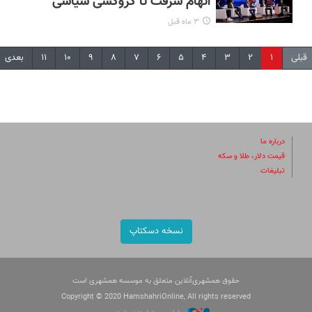
اتهام سرقت تا گروکشی سیاسی
۳ ماه قبل
قبلی
۱
۲
۳
۴
۵
۶
۷
۸
۹
۱۰
۱۱
بعدی
درباره ما
قیمت دلار، طلا و سکه
تبلیغات
نسخه دسکتاپ
حقوق همشهری‌آنلاین متعلق به موسسه همشهری است
Copyright © 2020 HamshahriOnline, All rights reserved