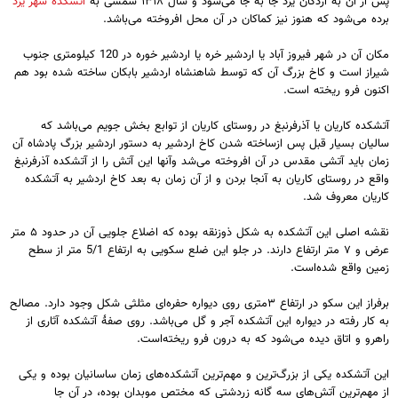
پس از آن به اردکان یزد جا به جا می‌شود و سال ۱۳۱۸ شمسی به
آتشکده شهر یزد
برده می‌شود که هنوز نیز کماکان در آن محل افروخته می‌باشد.
مکان آن در شهر فیروز آباد یا اردشیر خره یا اردشیر خوره در 120 کیلومتری جنوب
شیراز است و کاخ بزرگ آن که توسط شاهنشاه اردشیر بابکان ساخته شده بود هم
اکنون فرو ریخته است.
آتشکده کاریان یا آذرفرنبغ در روستای کاریان از توابع بخش جویم می‌باشد که
سالیان بسیار قبل پس ازساخته شدن کاخ اردشیر به دستور اردشیر بزرگ پادشاه آن
زمان باید آتشی مقدس در آن افروخته می‌شد وآنها این آتش را از آتشکده آذرفرنبغ
واقع در روستای کاریان به آنجا بردن و از آن زمان به بعد کاخ اردشیر به آتشکده
کاریان معروف شد.
نقشه اصلی این آتشکده به شکل ذوزنقه بوده که اضلاع جلویی آن در حدود ۵ متر
عرض و ۷ متر ارتفاع دارند. در جلو این ضلع سکویی به ارتفاع 5/1 متر از سطح
زمین واقع شده‌است.
برفراز این سکو در ارتفاع ۳متری روی دیواره حفره‌ای مثلثی شکل وجود دارد. مصالح
به کار رفته در دیواره این آتشکده آجر و گل می‌باشد. روی صفهٔ آتشکده آثاری از
راهرو و اتاق دیده می‌شود که به درون فرو ریخته‌است.
این آتشکده یکی از بزرگ‌ترین و مهم‌ترین آتشکده‌های زمان ساسانیان بوده و یکی
از مهم‌ترین آتش‌های سه گانه زردشتی که مختص موبدان بوده، در آن جا