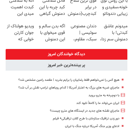
با این روش توی
قوی ترین سلاح
قاتل سلامتی
اگه به سلامتی
خانگی
سبک و مقاوم |
خونه،سفیدی و
در برابر
کبد چربه با این
کبدت اهمیت
پرداخت قسطی
زیبایی دندوناتو
کبدچرب(دمنوش
دمنوش گیاهی
میدی این
برگردون
سم زدای
کبدتو بیمه کن
دمنوش رو
میدونم عاشق
دندان مصنوعی
اگه بدن سالم و
ویدیو هولناک از
(40%off)
گیاهی55%تخفیف)
استفاده کن
کبدتی! با
سوئیسی |
قوی میخوای با
جوان کارتن
دمنوش سم زدا،
سبک، مقاوم،
این دمنوش
خوابی که
سلامتیشو
طبیعی! ویزیت
گیاهی کبدت رو
میلیاردر شد.
تضمین کن 55%
رایگان+پرداخت
پاکسازی کن
آموزش رایگان
دیدگاه خوانندگان امروز
تخفیف
اقساطی😍
پر بیننده‌ترین خبر امروز
هیچ کس را نمی‌خواهم فقط رضاییان را برایم بخرید | مقصد رامین مشخص شد؟
ماجرای ضربه های بزرگ به اعتبار آمریکا | کدام رویاهای ترامپ نقش بر آب شد؟
با دوچرخه به مترو بروید
ایران می‌تواند ما را کاملاً نابود کند
ماجرای نقشه های جدید در ایستگاه های مترو چیست؟
دور زدن ترافیک ستارخان با طرح کلان ترافیکی+ فیلم
ادعای وزیر جنگ آمریکا درباره جنگ با ایران