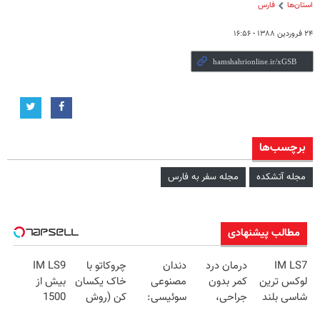
استان‌ها
فارس
۲۴ فروردین ۱۳۸۸ - ۱۶:۵۶
برچسب‌ها
مجله آتشکده
مجله سفر به فارس
مطالب پیشنهادی
IM LS7
درمان درد
دندان
چروکاتو با
IM LS9
لوکس ترین
کمر بدون
مصنوعی
خاک یکسان
بیش از
شاسی بلند
جراحی،
سوئیسی:
کن (روش
1500
برقی ایران
تزریق ◀
جدیدترین
خانگی+آسان+به
کیلومترپیمایش