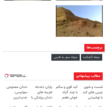
برچسب‌ها
مجله آتشکده
مجله سفر به فارس
مطالب پیشنهادی
شست و شوی
کبد قوی و سالم
پایان دغدغه
دندان مصنوعی
چربی های کبد
با چند گیاه
هزینه های
سوئیسی:
با نوشیدنی
خوش طعم
دندان پزشکی با
جدیدترین
گیاهی(55%تخفیف)
پک سفید کننده
فناوری اروپا،