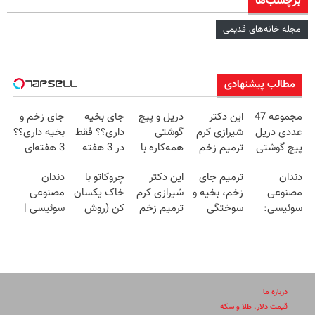
برچسب‌ها
مجله خانه‌های قدیمی
مطالب پیشنهادی
مجموعه 47
این دکتر
دریل و پیچ
جای بخیه
جای زخم و
عددی دریل
شیرازی کرم
گوشتی
داری؟؟ فقط
بخیه داری؟؟
پیچ گوشتی
ترمیم زخم
همه‌کاره با
در 3 هفته
3 هفته‌ای
شارژی
ایرانی را
گیربکس
ترمیمش
محوش کن!
دندان
ترمیم جای
این دکتر
چروکاتو با
دندان
(تخفیف به
ساخت!!!
هوشمند ⚙️
کن!😍
مصنوعی
زخم، بخیه و
شیرازی کرم
خاک یکسان
مصنوعی
مدت
(نصف قیمت
سوئیسی:
سوختگی
ترمیم زخم
کن (روش
سوئیسی |
محدود)
بازار🔥)
جدیدترین
فقط در 3
ایرانی را
خانگی+آسان+به
سبک،
فناوری اروپا،
هفته!!😍
ساخت!!!
صرفه)
مقاوم،
سبک و
طبیعی!
مقاوم |
ویزیت
پرداخت
رایگان+پرداخت
درباره ما
قسطی
اقساطی😍
قیمت دلار، طلا و سکه