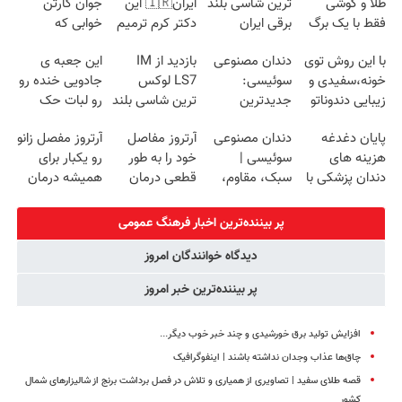
طلا و گوشی
ترین شاسی بلند
ایران🇮🇷 این
جوان کارتن
فقط با یک برگ
برقی ایران
دکتر کرم ترمیم
خوابی که
چک صیادی
کننده 23 روزه
میلیاردر شد.
با این روش توی
دندان مصنوعی
بازدید از IM
این جعبه ی
ساخت!
آموزش رایگان
خونه،سفیدی و
سوئیسی:
LS7 لوکس
جادویی خنده رو
زیبایی دندوناتو
جدیدترین
ترین شاسی بلند
رو لبات حک
برگردون
فناوری اروپا،
برقی ایران در
میکنه
پایان دغدغه
دندان مصنوعی
آرتروز مفاصل
آرتروز مفصل زانو
(40%off)
سبک و مقاوم |
باشگاه انقلاب
خرید40%تخفیف
هزینه های
سوئیسی |
خود را به طور
رو یکبار برای
پرداخت قسطی
دندان پزشکی با
سبک، مقاوم،
قطعی درمان
همیشه درمان
پک سفید کننده
طبیعی! ویزیت
کنید!
کن!
خانگی
رایگان+پرداخت
◗پرسش‌نامه◖
◗پرسش‌نامه◖
پر بیننده‌ترین اخبار فرهنگ عمومی
اقساطی😍
دیدگاه خوانندگان امروز
پر بیننده‌ترین خبر امروز
افزایش تولید برق خورشیدی و چند خبر خوب دیگر...
چاق‌ها عذاب وجدان نداشته باشند | اینفوگرافیک
قصه طلای سفید | تصاویری از همیاری و تلاش در فصل برداشت برنج از شالیزارهای شمال
کشور