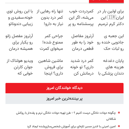
برای اولین بار در
کمردردت خوب
تنها راه رهایی از
با این روش توی
ایران🇮🇷 این
می‌شه، اگر این
کمر درد بدون
خونه،سفیدی و
دکتر کرم ترمیم
پرسشنامه رو پر
نیاز به دارو!
زیبایی دندوناتو
کننده 23 روزه
کنی!!
(◂پرسش‌نامه)
برگردون
این جعبه ی
آرتروز مفاصل
جراحی کمر
آرتروز مفصل زانو
ساخت!
(40%off)
جادویی خنده رو
خود را به طور
ممنوع شده!
رو یکبار برای
رو لبات حک
قطعی درمان
میخوای کمرت
همیشه درمان
میکنه
کنید!
رو در منزل
کن!
پایان دغدغه
کمر درد شدید
ماشین شاهین
ویدیو هولناک از
خرید40%تخفیف
◗پرسش‌نامه◖
درمان کنی؟
◗پرسش‌نامه◖
هزینه های
داری؟ تو خونه
برای فروش
جوان کارتن
((پرسش‌نامه))
دندان پزشکی با
درمانش کن
داری؟ اینجا
خوابی که
پک سفید کننده
(◂پرسش‌نامه رو
سریع و راحت
میلیاردر شد.
خانگی
پرکن)
بفروش
آموزش رایگان
دیدگاه خوانندگان امروز
پر بیننده‌ترین خبر امروز
چگونه دونات خانگی درست کنیم ؟ ؛ طرز تهیه دونات خانگی نرم و پف‌دار با روکش
شکلاتی
امین امینی با اندرز مسیر تازه‌ای برای آموزش شخصی‌سازی‌شده ایجاد کرد