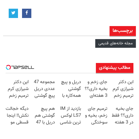
برچسب‌ها
مجله خانه‌های قدیمی
مطالب پیشنهادی
این دکتر
جای زخم و
دریل و پیچ
مجموعه 47
این دکتر
شیرازی کرم
بخیه داری؟؟
گوشتی
عددی دریل
شیرازی کرم
ترمیم زخم
3 هفته‌ای
همه‌کاره با
پیچ گوشتی
ترمیم زخم
ایرانی را
محوش کن!
گیربکس
شارژی
ایرانی را
جای بخیه
ترمیم جای
بازدید از IM
هم پیچ
دیگه خجالت
ساخت!!!
هوشمند ⚙️
(تخفیف به
ساخت!!!
داری؟؟ فقط
زخم، بخیه و
LS7 لوکس
گوشتی هم
نکش‼️ اینجا
(نصف قیمت
مدت
در 3 هفته
سوختگی
ترین شاسی
دریل با 47
قسطی مو
بازار🔥)
محدود)
ترمیمش
فقط در 3
بلند برقی
تیکه
بکار
کن!😍
هفته!!😍
ایران در
کاربردی! تا
(تضمینی)